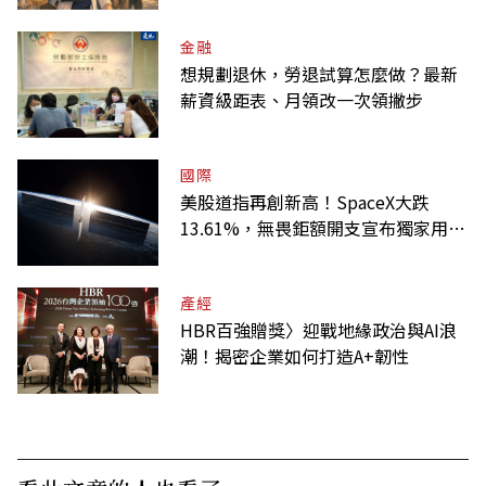
金融
想規劃退休，勞退試算怎麼做？最新
薪資級距表、月領改一次領撇步
國際
美股道指再創新高！SpaceX大跌
13.61%，無畏鉅額開支宣布獨家用輝
達
產經
HBR百強贈獎〉迎戰地緣政治與AI浪
潮！揭密企業如何打造A+韌性