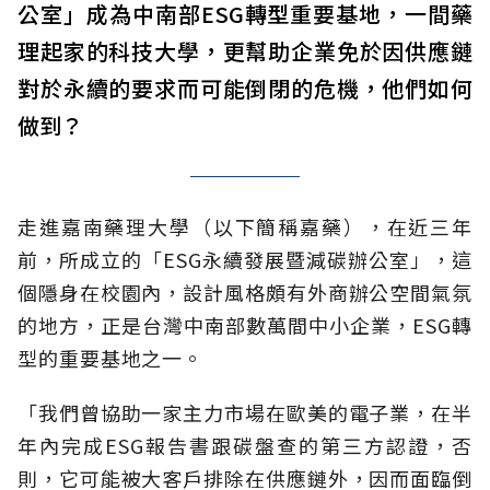
公室」
成為中南部ESG轉型重要基地，一間藥
理起家的科技大學，更幫助企業免於因
供應鏈
對於永續的要求
而
可能
倒閉的危機，他們如何
做到？
走進嘉南藥理大學（以下簡稱嘉藥），在近三年
前，所成立的
「ESG永續發展暨減碳辦公室」
，這
個隱身在校園內，設計風格頗有外商辦公空間氣氛
的地方，正是台灣中南部數萬間中小企業，ESG轉
型的重要基地
之一
。
「我們曾協助一家主力市場在歐美的電子業，在半
年內完成ESG報告書
跟碳盤查的第三方認證
，否
則，
它可能被大客戶排除在供應鏈外
，因而面臨倒