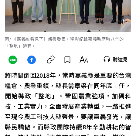
圖/ 《嘉義被看見了》新書發表，精彩紀錄嘉義縣歷時八年的
「整地」過程。
聽遠見
將時間倒回2018年，當時嘉義縣是重要的台灣
糧倉、農業重鎮，縣長翁章梁在同年底上任，
開始縣政「整地」。鞏固農業強項，加碼科
技、工業實力，全面發展產業轉型，一路推進
至現今農工科技大縣榮景，要讓嘉義發光，讓
縣民驕傲。而縣政團隊持續8年辛勤耕耘的智