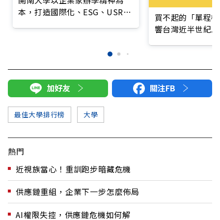
開南大學以企業家辦學精神為
本，打造國際化、ESG、USR與
買不起的「單程機
服務領導力的新世代人才
響台灣近半世紀思
加好友
關注FB
最佳大學排行榜
大學
熱門
近視族當心！重訓跑步暗藏危機
供應鏈重組，企業下一步怎麼佈局
AI權限失控，供應鏈危機如何解