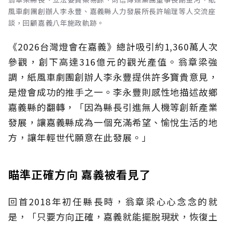
風車劇團創辦人李永豐、嘉義縣人力發展所長許喻理等人交流座
談，回顧嘉義八年施政軌跡。
《2026台灣燈會在嘉義》總計吸引約1,360萬人次
參觀，創下高達316億元的觀光產值。翁章梁強
調，紙風車劇團創辦人李永豐提供許多寶貴意見，
是燈會成功的推手之一。李永豐則感性地描述故鄉
嘉義縣的翻轉，「因為縣長引進無人機等創新產業
發展，讓嘉義縣成為一個充滿希望、愉悅生活的地
方，讓年輕世代願意在此發展。」
瞄準正確方向 嘉義被看見了
回首2018年初任縣長時，翁章梁心心念念的就
是，「只要方向正確，嘉義就能擺脫現狀，恢復土