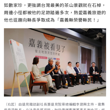
如數家珍，更強調台灣最美的茶山景觀就在石棹，
周邊小徑都被他的足跡踏遍多次，熱愛嘉義旅遊的
他也逗趣向縣長爭取成為「嘉義縣榮譽縣民！」
（右起）由遠見雜誌副社長兼遠見智庫總編輯李建興主持，邀集
翁章梁縣長、立法委員蔡易餘、財信傳媒集團董事長謝金河、紙