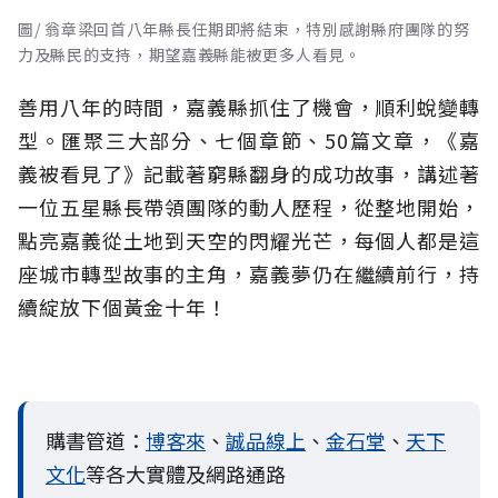
圖/ 翁章梁回首八年縣長任期即將結束，特別感謝縣府團隊的努
力及縣民的支持，期望嘉義縣能被更多人看見。
善用八年的時間，嘉義縣抓住了機會，順利蛻變轉
型。匯聚三大部分、七個章節、50篇文章，《嘉
義被看見了》記載著窮縣翻身的成功故事，講述著
一位五星縣長帶領團隊的動人歷程，從整地開始，
點亮嘉義從土地到天空的閃耀光芒，每個人都是這
座城市轉型故事的主角，嘉義夢仍在繼續前行，持
續綻放下個黃金十年！
購書管道：
博客來
、
誠品線上
、
金石堂
、
天下
文化
等各大實體及網路通路