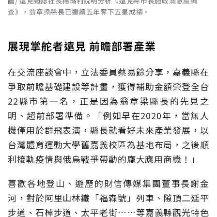
圖/ 遠見雜誌社長楊瑪利說明分析《遠見縣市長施政滿意度調
查》，翁章梁縣長已連續五年奪下五星成績。
展現掌舵者遠見 前瞻部署產業
在交流座談會中，立法委員蔡易餘分享，嘉義縣在
爭取前瞻基礎建設等計畫，獲得補助金額榮登全台
22縣市第一名，正是因為翁章梁縣長的先見之
明、超前部署準備。「例如早在2020年，當無人
機僅用於群飛表演，縣長就看好未來產業發展，以
台灣體育運動大學舊嘉義校區為基地布局，之後順
利接軌疫情與俄烏戰爭帶動的龐大應用商機！」
喜歡各地登山、遊歷的財信傳媒集團董事長謝金
河，對於阿里山林鐵「福森號」列車、隙頂二延平
步道、石棹步道、太平老街……等嘉義縣觀光特色