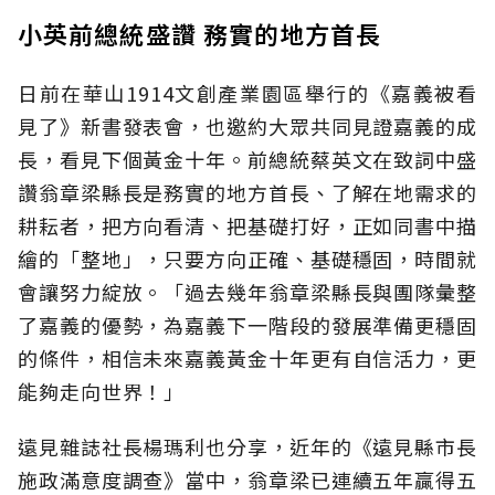
小英前總統盛讚 務實的地方首長
日前在華山1914文創產業園區舉行的《嘉義被看
見了》新書發表會，也邀約大眾共同見證嘉義的成
長，看見下個黃金十年。前總統蔡英文在致詞中盛
讚翁章梁縣長是務實的地方首長、了解在地需求的
耕耘者，把方向看清、把基礎打好，正如同書中描
繪的「整地」，只要方向正確、基礎穩固，時間就
會讓努力綻放。「過去幾年翁章梁縣長與團隊彙整
了嘉義的優勢，為嘉義下一階段的發展準備更穩固
的條件，相信未來嘉義黃金十年更有自信活力，更
能夠走向世界！」
遠見雜誌社長楊瑪利也分享，近年的《遠見縣市長
施政滿意度調查》當中，翁章梁已連續五年贏得五