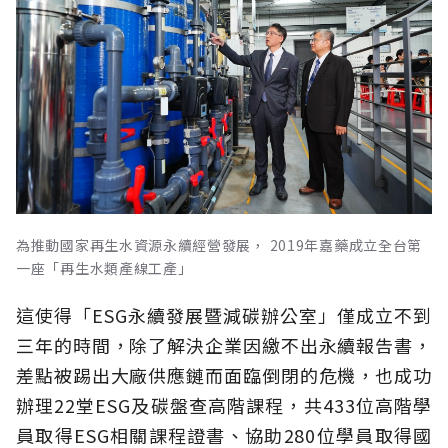
為推動國家再生水資源永續經營發展， 2019年嘉藥成立全台第
一座「再生水類產線工產」
這使得
「ESG永續發展暨減碳辦公室」
僅成立不到
三年的時間，除了解決企業因繳不出永續報告書，
差點被踢出大廠供應鏈而面臨倒閉的危機，也成功
辦理
22堂ESG及碳盤查
高階課程，共433位
高階
學
員取得
ESG
相關課程證書、協助
280位學員取得國