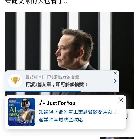
看此文章的人也看了..
×
最後衝刺：已閱讀2/3篇文章
再讀1篇文章，即可解鎖抽獎！
Just For You
知識包下載》重工業到餐飲都用AI！
馬斯克的領導思維：除非造成災難性後果，否則
產業降本增效全攻略
「失敗」本身根本無關緊要