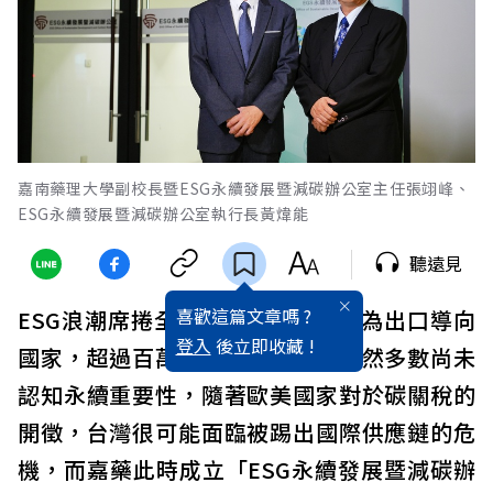
嘉南藥理大學副校長暨ESG永續發展暨減碳辦公室主任張翊峰、
ESG永續發展暨減碳辦公室執行長黃煒能
聽遠見
喜歡這篇文章嗎 ?
ESG浪潮席捲全球，然而，台灣作為出口導向
登入
後立即收藏 !
國家，超過百萬間的中小企業，顯然多數尚未
認知永續重要性，隨著歐美國家對於碳關稅的
開徵，台灣很可能面臨被踢出國際
供應鏈的危
機，而嘉藥此時成立
「ESG永續發展暨減碳辦