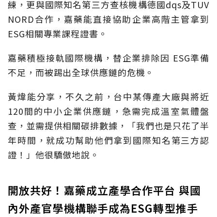
練，更與國際知名第三方查核機構德
國
dqs
及
TUV
NORD
合作，嘉藥能直接協助企業高階主管拿到
ESG
相關專業課程證書。
嘉藥積極接軌國際機構，替企業排除因 ESG準備
不足，而被踢出全球供應鏈的危機。
黃煒能分享，不久之前，
台中某傳產大廠與將近
120間的中小企業
供應鏈，急需完成溫室氣體盤
查，並需提供相關碳排數據
，「我們也是只花了半
年時間，就成功幫助他們拿到國際知名第三方認
證！」他很驕傲地說。
開放共好！嘉藥成立產學合作平台 與國
內外產官學機構聯手成為ESG轉型推手