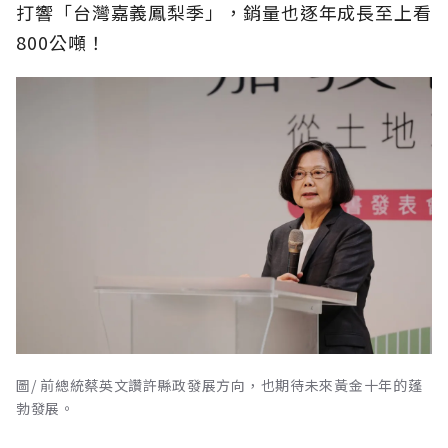
打響「台灣嘉義鳳梨季」，銷量也逐年成長至上看
800公噸！
圖/ 前總統蔡英文讚許縣政發展方向，也期待未來黃金十年的蓬
勃發展。