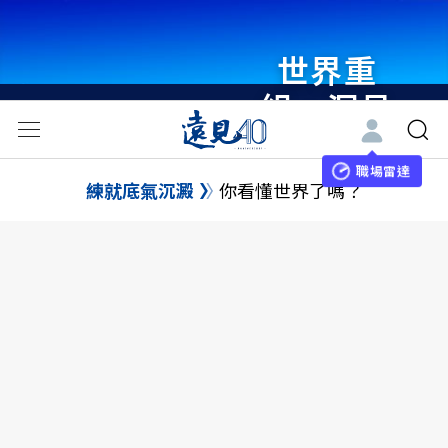
世界重
組・洞見
未來 與
世界領袖
職場雷達
練就底氣沉澱
你看懂世界了嗎？
同行