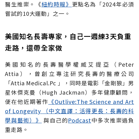
醫生推崇。《
紐約時報》
更點名為「2024年必須
嘗試的10大運動」之一。
美國知名長壽專家，自己一週練3天負重
走路，還帶全家做
美國知名的長壽醫學權威艾提亞
（Peter
Attia），
曾
創立專注研究長壽的醫療公司
「Atti
a
Medical.Pc
」，同時是電影「金剛狼」男
星休傑克曼（
Hugh Jackman
）多年健康顧問，
便在他近期著作
《
Outlive:The Science and Art
of Longevity
（中文直譯：活得更長：長壽的科
學與藝術）》
與自己的
Podcast
中多次推崇過負
重走路
。