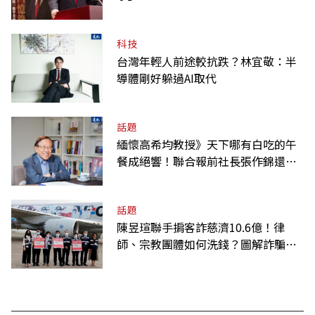
科技
台灣年輕人前途較抗跌？林宜敬：半
導體剛好躲過AI取代
話題
緬懷高希均教授》天下哪有白吃的午
餐成絕響！聯合報前社長張作錦還原
「經典名言」由來
話題
陳昱瑄聯手掮客詐慈濟10.6億！律
師、宗教團體如何洗錢？圖解詐騙關
係網