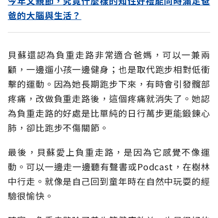
今年父親節，究竟什麼樣的知性好禮能同時滿足爸
爸的大腦與生活？
貝蘇還認為負重走路非常適合爸媽，可以一兼兩
顧，一邊遛小孩一邊健身；也是取代跑步相對低衝
擊的運動。因為她長期跑步下來，有時會引發髖部
疼痛，改做負重走路後，這個疼痛就消失了。她認
為負重走路的好處是比單純的日行萬步更能鍛鍊心
肺，卻比跑步不傷關節。
最後，貝蘇愛上負重走路，是因為它感覺不像運
動。可以一邊走一邊聽有聲書或Podcast，在樹林
中行走。就像是自己回到童年時在自然中玩耍的經
驗很愉快。