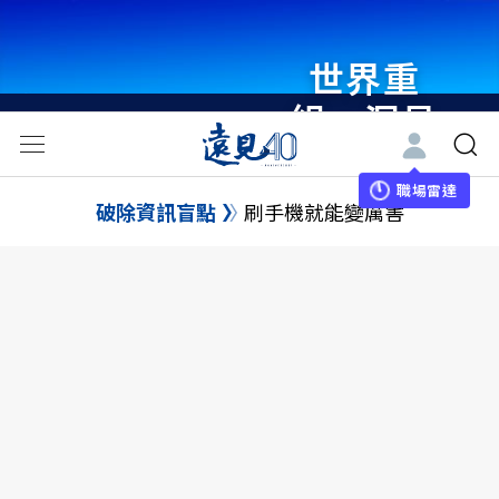
世界重
組・洞見
未來 與
世界領袖
職場雷達
破除資訊盲點
刷手機就能變厲害
同行