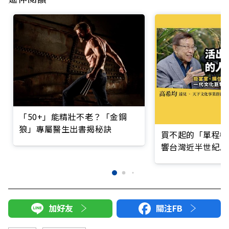
「50+」能精壯不老？「金鋼
狼」專屬醫生出書揭秘訣
買不起的「單程機
響台灣近半世紀思
加好友
關注FB