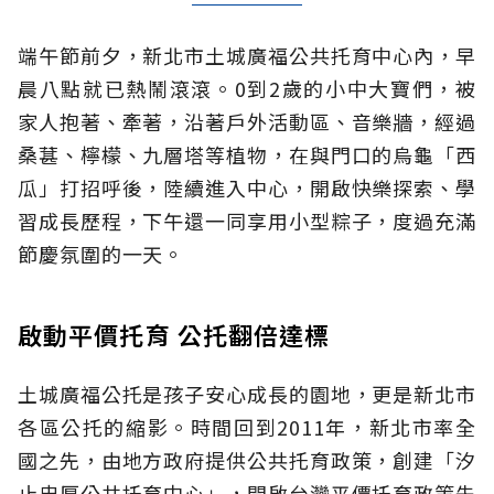
端午節前夕，新北市土城廣福公共托育中心內，早
晨八點就已熱鬧滾滾。0到2歲的小中大寶們，被
家人抱著、牽著，沿著戶外活動區、音樂牆，經過
桑葚、檸檬、九層塔等植物，在與門口的烏龜「西
瓜」打招呼後，陸續進入中心，開啟快樂探索、學
習成長歷程，下午還一同享用小型粽子，度過充滿
節慶氛圍的一天。
啟動平價托育 公托翻倍達標
土城廣福公托是孩子安心成長的園地，更是新北市
各區公托的縮影。時間回到2011年，新北市率全
國之先，由地方政府提供公共托育政策，創建「汐
止忠厚公共托育中心」，開啟台灣平價托育政策先