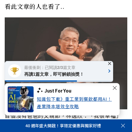
看此文章的人也看了..
×
最後衝刺：已閱讀2/3篇文章
再讀1篇文章，即可解鎖抽獎！
Just For You
知識包下載》重工業到餐飲都用AI！
產業降本增效全攻略
首個沒有爸爸的父親節，林逸欣：「我很幸福」
——從富養看見的教養課
40 週年盛大開啟！享限定優惠與獨家好禮