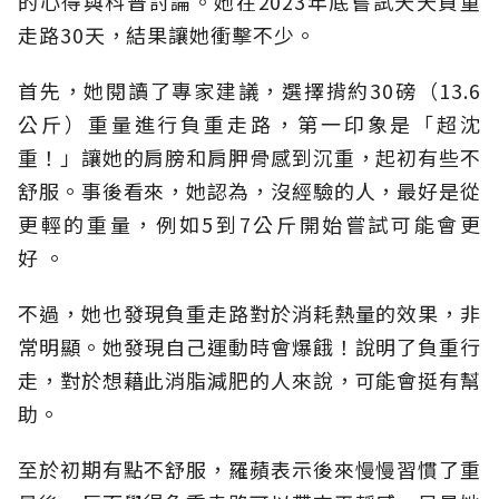
的心得與科普討論。她在2023年底嘗試天天負重
走路30天，結果讓她衝擊不少。
首先，她閱讀了專家建議，選擇揹約
30磅（13.6
公斤
）重量進行負重走路，第一印象是「超沈
重！」
讓她的肩膀和肩胛骨感到沉重，起初有些不
舒服。事後看來，她認為，沒經驗的人，最好是從
更輕的重量，例如5到7公斤開始嘗試可能會更
好 。
不過，她也發現負重走路對於消耗熱量的效果，非
常明顯。她發現自己運動時會爆餓！說明了負重行
走，對於想藉此消脂減肥的人來說，可能會挺有幫
助。
至於初期有點不舒服，羅蘋表示後來慢慢習慣了重