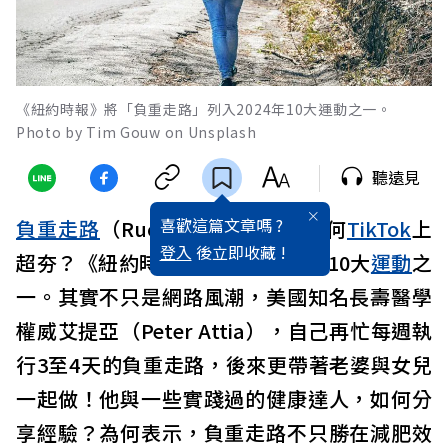
《紐約時報》將「負重走路」列入2024年10大運動之一。
Photo by Tim Gouw on Unsplash
聽遠見
喜歡這篇文章嗎 ?
負重走路
（Rucking）是什麼？為何
TikTok
上
登入
後立即收藏 !
超夯？《紐約時報》也列入2024年10大
運動
之
一。其實不只是網路風潮，美國知名長壽醫學
權威艾提亞
（Peter Attia）
，自己再忙每週執
行3至4天的負重走路，後來更帶著老婆與女兒
一起做！他與一些實踐過的健康達人，如何分
享經驗？為何表示，負重走路不只勝在減肥效