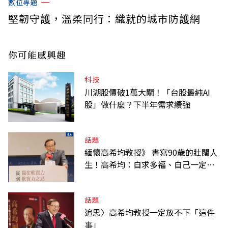
數位專題
堅韌守護，溫柔同行：織就的城市防護網
你可能感興趣
科技
川湖股價破1萬大關！「台股最純AI
股」做什麼？下半年需求續強
話題
緬懷高希均教授》 書寫90歲的壯闊人
生！高希均：自求多福、自己一定要
爭氣
話題
追思〉高希均教授一定放不下「這件
事」