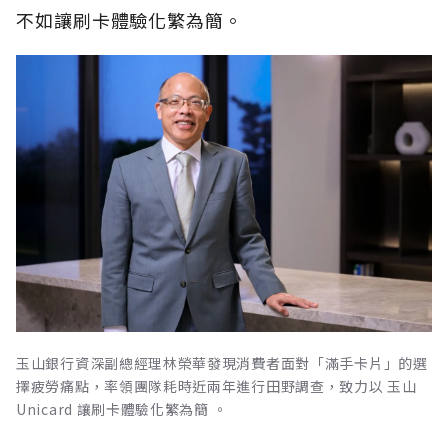
不如讓刷卡體驗化繁為簡。
玉山銀行資深副總經理林榮華發現消費者面對「滿手卡片」的選
擇疲勞痛點，率領團隊耗時近兩年進行田野調查，致力以 玉山
Unicard 讓刷卡體驗化繁為簡 。