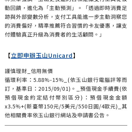
動回饋，進化為「主動預測」。「透過即時消費足
跡與外部變數分析，支付工具能進一步主動洞察您
的消費偏好，精準推薦符合習慣的卡友優惠，讓支
付體驗真正升級為消費者的生活顧問。」
【
立即申辦玉山Unicard
】
謹慎理財_信用無價
循環利率：5.88%-15%_(依玉山銀行電腦評等而
訂，基準日：2015/09/01)。_預借現金手續費(依
預借現金約定結付幣別區分)：預借現金金額
x3.5%+(新臺幣150元/5美元/550日圓/4歐元)_其
他相關費率依玉山銀行網站及申請書公告。