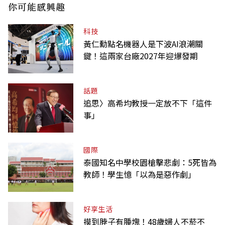
你可能感興趣
科技
黃仁勳點名機器人是下波AI浪潮關
鍵！這兩家台廠2027年迎爆發期
話題
追思〉高希均教授一定放不下「這件
事」
國際
泰國知名中學校園槍擊悲劇：5死皆為
教師！學生憶「以為是惡作劇」
好享生活
摸到脖子有腫塊！48歲婦人不菸不