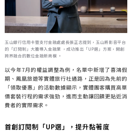
玉山銀行信用卡暨支付金融處處長張正志提到，玉山將影音平台
的「訂閱制」大膽導入金融業 ，成功推出「UP選」方案，開創
跨界融合的數位金融新商模 。
以今年7月的權益調整為例，名單中新增了喜鴻假
期、鳳凰旅遊等實體旅行社通路，正是因為先前的
「領取優惠」的活動數據顯示，實體團客購買高單
價套裝行程的需求強勁，進而主動讓回饋更貼近消
費者的實際需求。
首創訂閱制「UP選」，提升黏著度