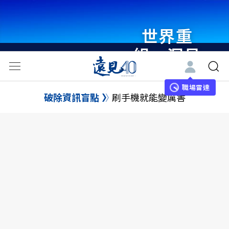
世界重
組・洞見
未來 與
世界領袖
職場雷達
破除資訊盲點
刷手機就能變厲害
同行