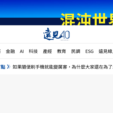
章
特輯
文章
大學升學、職涯攻略
遠
際
金融
AI
科技
產經
教育
民調
ESG
遠見線
國際
更
縣市施政調查全解析
金融
單
民調
盲點
如果隨便刷手機就能變厲害，為什麼大家還在為了
產經
電
好享生活
獨
專欄