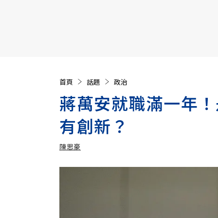
【遠見40週年慶】訂《遠見》贈實用家電3選1+暢銷好
首頁
話題
政治
蔣萬安就職滿一年！
有創新？
陳思豪
加入追蹤
陳思豪