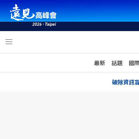
文
最新
最新
話題
國
雜誌目錄
活動
話題
AI
破除資訊
學堂
專題報導
科技
教育
遠見ON AIR
影音
合作