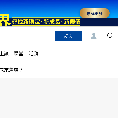
瞭解更多
訂閱
特色頻道
訂閱
見線上讀
ESG遠見
上讀
學堂
活動
多訂閱方案
城市學
刊購買
健康遠見
未來焦慮？
子報訂閱
華人精英論壇
享知識包
領導影響力學院