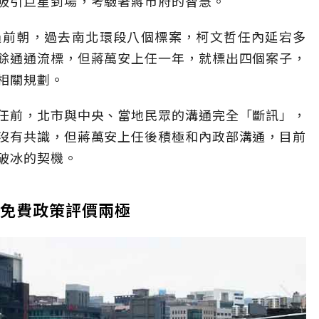
吸引巨星到場，考驗著蔣市府的智慧。
過前朝，過去南北環段八個標案，柯文哲任內延宕多
餘通通流標，但蔣萬安上任一年，就標出四個案子，
相關規劃。
任前，北市與中央、當地民眾的溝通完全「斷訊」，
沒有共識，但蔣萬安上任後積極和內政部溝通，目前
破冰的契機。
ke免費政策評價兩極