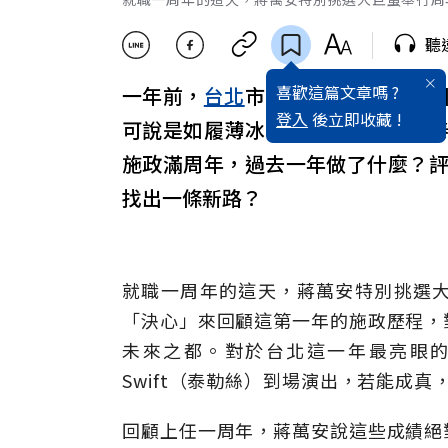
聽
喜歡這篇文章嗎 ?
一年前，
台北
市長
蔣萬安
替藍營贏
登入
後立即收藏 !
可說是如履薄冰，期間處理大直基
施政滿周年，過去一年做了什麼？
找出一條新路？
就職一周年的這天，蔣萬安特別挑選
「決心」來回顧這第一年的施政歷程，
未來之都。對於台北這一年最亮眼的建
Swift（泰勒絲）到場演出，若能成
回顧上任一周年，蔣萬安說這些成績絕