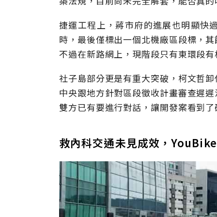
築法規，目前尚未完全解套，能否真的
捷運工程上，蔣市府的進展也明顯快
時，最後僅標出一個北機廠區段標，其
不過在新路網上，現階段只有東環段有
社子島部分更是有重大突破，柯文哲卸
中央跟地方針對區段徵收計畫審查遲遲
雙方已有要進行對話，讓開發案看到了
救內科交通未見成效，YouBi