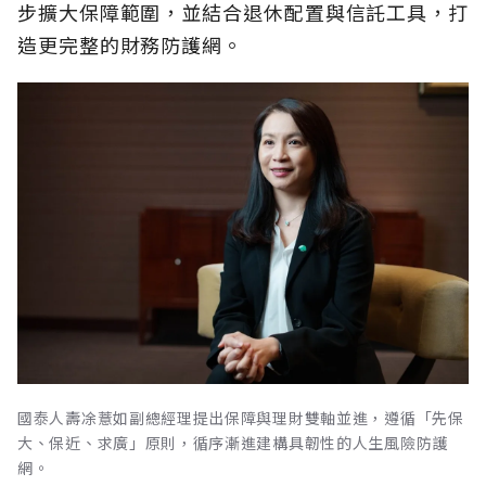
步擴大保障範圍，並結合退休配置與信託工具，打
造更完整的財務防護網。
國泰人壽凃薏如副總經理提出保障與理財雙軸並進，遵循「先保
大、保近、求廣」原則，循序漸進建構具韌性的人生風險防護
網。