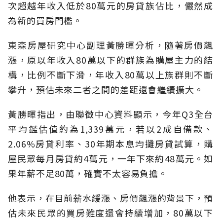
次超越年收入低於80萬元的房貸族佔比，儼然成
為新的買房門檻。
東森房屋研究中心副理黃勝暉分析，隨著房價飆
漲，原以年收入80萬以下的群族為購屋主力的結
構，比例不斷下滑，年收入80萬以上族群則不斷
攀升，預估未來二者之間的差距還會繼續擴大。
黃勝暉指出，由聯徵中心資料顯示，今年Q3全台
平均鑑估值約為1,339萬元，若以2成自備款、
2.06%房貸利率、30年期本息均攤房貸試算，購
屋民眾每月房貸約4萬元，一年下來約48萬元。如
果年薪不足80萬，確實不太容易負擔。
他表示，在目前薪水緩漲、房價飆漲的背景下，預
估未來民眾的買房難度還會持續增加，80萬以下