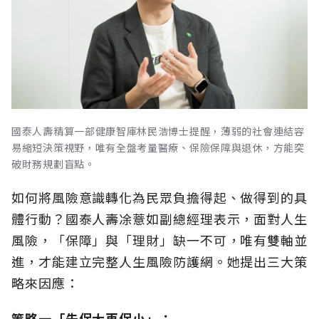
國泰人壽精算一部健康智庫林民浩博士提醒，薄弱的社會連結容
易縮短決策視野，唯有全盤考量醫療、保險保障與退休，方能突
破財務規劃盲點。
如何將風險意識轉化為民眾負擔得起、做得到的具
體行動？國泰人壽凃薏如副總經理表示，面對人生
風險，「保障」與「理財」缺一不可，唯有雙軸並
進，才能建立完整人生風險防護網。她提出三大策
略來因應：
策略一「先保大再保小」：