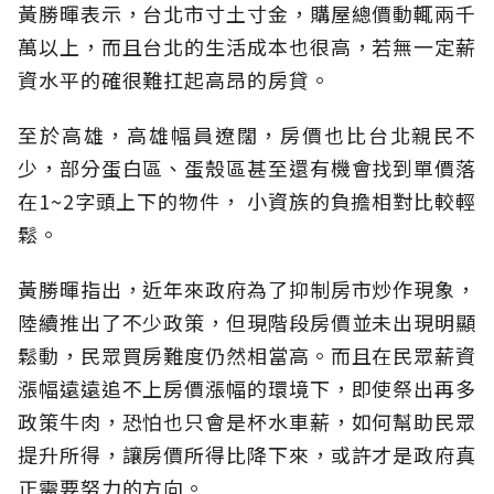
黃勝暉表示，台北市寸土寸金，購屋總價動輒兩千
萬以上，而且台北的生活成本也很高，若無一定薪
資水平的確很難扛起高昂的房貸。
至於高雄，高雄幅員遼闊，房價也比台北親民不
少，部分蛋白區、蛋殼區甚至還有機會找到單價落
在1~2字頭上下的物件， 小資族的負擔相對比較輕
鬆。
黃勝暉指出，近年來政府為了抑制房市炒作現象，
陸續推出了不少政策，但現階段房價並未出現明顯
鬆動，民眾買房難度仍然相當高。而且在民眾薪資
漲幅遠遠追不上房價漲幅的環境下，即使祭出再多
政策牛肉，恐怕也只會是杯水車薪，如何幫助民眾
提升所得，讓房價所得比降下來，或許才是政府真
正需要努力的方向。