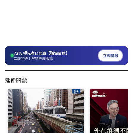
72%
領先者已開啟【職場雷達】
立即開啟
立即開通！解鎖專屬服務
延伸閱讀