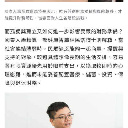
國泰人壽陳玟琪風控長表示，唯有兼顧財務累積與風險轉移，才
能提升財務韌性，從容面對人生各階段挑戰。
而孤獨與孤立又如何進一步影響民眾的財務準備？
國泰人壽精算一部健康智庫林民浩博士則解釋，當
社會連結薄弱時，民眾缺乏能夠一起商量、提醒與
支持的對象，較難具體想像長期的生活安排，容易
將有限資源優先用於眼前支出，以換取較即時的心
理慰藉，進而未能妥善配置醫療、儲蓄、投資、保
障與退休財務。