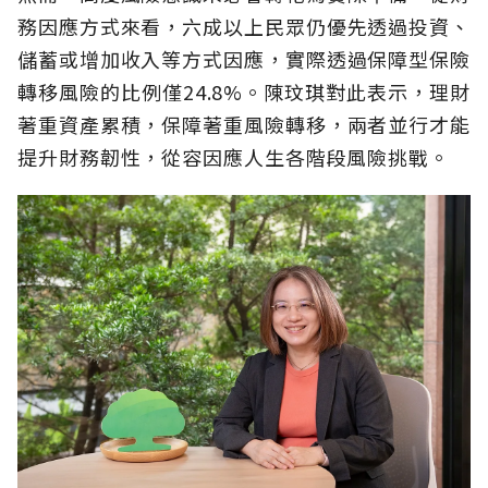
務因應方式來看，六成以上民眾仍優先透過投資、
儲蓄或增加收入等方式因應，實際透過保障型保險
轉移風險的比例僅24.8%。陳玟琪對此表示，理財
著重資產累積，保障著重風險轉移，兩者並行才能
提升財務韌性，從容因應人生各階段風險挑戰。