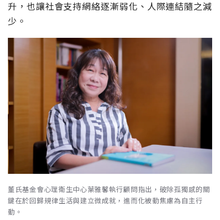
升，也讓社會支持網絡逐漸弱化、人際連結隨之減
少。
董氏基金會心理衛生中心葉雅馨執行顧問指出，破除孤獨感的關
鍵在於回歸規律生活與建立微成就，進而化被動焦慮為自主行
動。