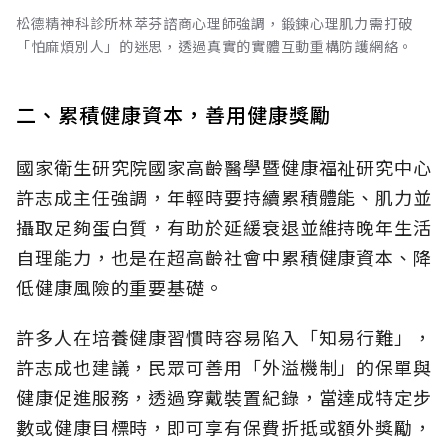
松德精神科診所林萃芬諮商心理師強調，鍛鍊心理肌力需打破
「怕麻煩別人」的迷思，透過真實的實體互動重構防護網絡。
二、累積健康資本，善用健康獎勵
國家衛生研究院國家高齡醫學暨健康福祉研究中心
許志成主任強調，年輕時要持續累積體能、肌力並
攝取足夠蛋白質，有助於延緩衰退並維持晚年生活
自理能力，也是在超高齡社會中累積健康資本、降
低健康風險的重要基礎。
許多人在培養健康習慣時容易陷入「知易行難」，
許志成也建議，民眾可善用「外溢機制」的保單與
健康促進服務，透過穿戴裝置紀錄，當達成特定步
數或健康目標時，即可享有保費折抵或額外獎勵，