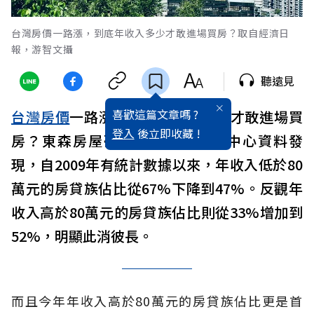
台灣房價一路漲，到底年收入多少才敢進場買房？取自經濟日
報，游智文攝
聽遠見
喜歡這篇文章嗎 ?
台灣
房價
一路漲，到底年收入多少才敢進場買
登入
後立即收藏 !
房？東森房屋研究中心彙整聯徵中心資料發
現，自2009年有統計數據以來，年收入低於80
萬元的房貸族佔比從67%下降到47%。反觀年
收入高於80萬元的房貸族佔比則從33%增加到
52%，明顯此消彼長。
而且今年年收入高於80萬元的房貸族佔比更是首