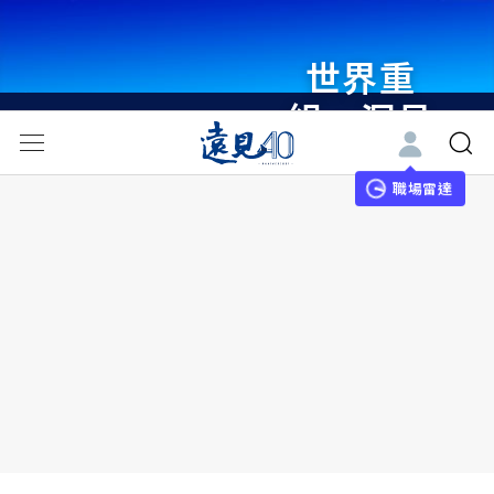
世界重
組・洞見
未來 與
世界領袖
職場雷達
同行