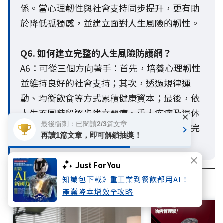
係。當心理韌性與社會支持同步提升，更有助
於降低孤獨感，並建立面對人生風險的韌性。
Q6. 如何建立完整的人生風險防護網？
A6：可從三個方向著手：首先，培養心理韌性
並維持良好的社會支持；其次，透過規律運
動、均衡飲食等方式累積健康資本；最後，依
人生不同階段逐步建立醫療、重大疾病及退休
×
最後衝刺：已閱讀2/3篇文章
等保障，搭配適當的財務規劃，才能建立更完
再讀1篇文章，即可解鎖抽獎！
整且具韌性的人生風險防護網。
Just For You
知識包下載》重工業到餐飲都用AI！
相關文章
產業降本增效全攻略