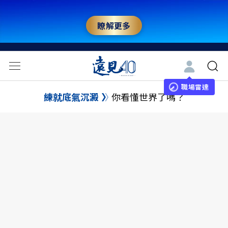
瞭解更多
職場雷達
練就底氣沉澱
你看懂世界了嗎？