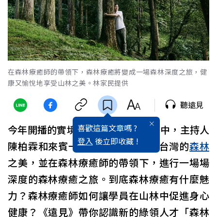
在森林療癒師的帶領下，森林療癒將變成一場森林深度之旅，健
康又愉悅地享受山林之美。林家民提供
聽遠見
喜歡這篇文章嗎 ?
今年開播的實境節目《極島森林2》中，主持人
登入
後立即收藏 !
陳柏霖和來賓一同走入山林，體驗台灣的
森林
之美，並在森林療癒師的帶領下，進行一場場
深度的森林療癒之旅。到底森林療癒有什麼魅
力？森林療癒師如何讓學員在山林中促進身心
健康？《遠見》帶你認識新的綠領人才「森林