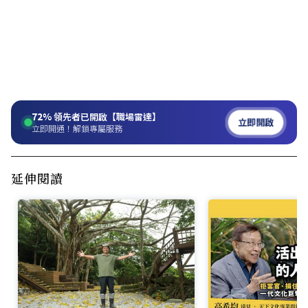
72%
領先者已開啟【職場雷達】
立即開啟
立即開通！解鎖專屬服務
延伸閱讀