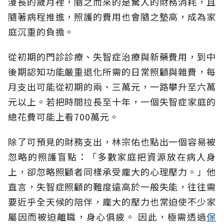
漫長的歲月裡，隨之而來的是驚人的財務消耗，且
隨著病程推進，照護的費用也會隨之墊高，成為家
庭沉重的負擔。
從初期的門診診療、失智症治療與新藥費用，到中
後期認知功能嚴重退化所需的日常照顧與雜費，每
月支出可能從初期的兩、三萬元，一路攀升至六萬
元以上。若把時間拉長至十年，一個失智症家庭的
總花費可能上看700萬元。
除了可預見的財務支出，林宗佑也點出一個容易被
忽略的照護盲點：「多數家庭把資源放在病人身
上，卻忽略照顧者同樣承受龐大的心理壓力。」他
直言，失智症照顧的難度遠高於一般失能，往往需
要近乎全天候的陪伴，龐大的壓力也常迫使不少家
屬因而被迫離職，身心俱疲。
因此，極需透過
保