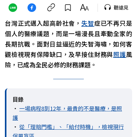
聽遠見
台灣正式邁入超高齡社會，
失智
症已不再只是
個人的醫療議題，而是一場漫長且牽動全家的
長期抗戰。面對日益逼近的失智海嘯，如何客
觀檢視現有保障缺口，及早接住財務與
照護
風
險，已成為全民必修的財務課題。
目錄
•
一場病程8到12年，最貴的不是醫療，是照
護
•
從「理賠門檻」、「給付時機」，檢視現行
保單盲區