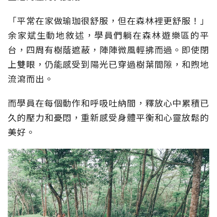
「平常在家做瑜珈很舒服，但在森林裡更舒服！」
余家斌生動地敘述，學員們躺在森林遊樂區的平
台，四周有樹蔭遮蔽，陣陣微風輕拂而過。即使閉
上雙眼，仍能感受到陽光已穿過樹葉間隙，和煦地
流瀉而出。
而學員在每個動作和呼吸吐納間，釋放心中累積已
久的壓力和憂悶，重新感受身體平衡和心靈放鬆的
美好。