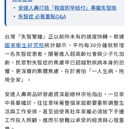
•
安達人壽打造「輕度即早給付」專屬失智險
•
失智症 必看重點Q&A
台灣「失智警鐘」正以前所未有的速度快轉。根據
國家衛生研究院
統計顯示，平均每30分鐘就新增
一名失智症患者。隨著進入超高齡社會與少子化加
劇，民眾對失智症的焦慮早已超越對疾病本身的恐
懼，更深層的集體焦慮，在於害怕「一人生病，拖
垮全家」。
安達人壽商品研發處資深副總林宗佑指出，一旦家
中長輩確診，往往意味著整個家庭都要重新調整生
活與工作安排，甚至迫使青壯年家屬必須放下手邊
工作投入照顧，進而引發難以承受的經濟與心理重
擔。