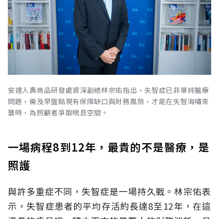
安達人壽商品研發處資深副總林宗佑指出，失智症已非單純醫療
問題，需及早盤點現有保障缺口與財務風險，才能在失智海嘯來
襲時，為照顧者爭取喘息空間。
一場病程8到12年，最貴的不是醫療，是
照護
與許多重症不同，失智症是一場持久戰。林宗佑表
示，失智症患者的平均存活約長達8至12年，在這