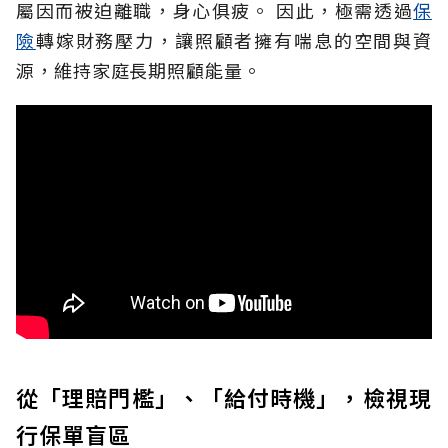
屬因而被迫離職，身心俱疲。
因此，極需透過
保
險
轉嫁財務壓力，讓照顧者擁有喘息的空間與資
源，維持家庭長期照顧能量。
從「理賠門檻」、「給付時機」，檢視現
行保單盲區