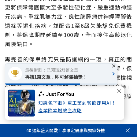
更將保障範圍擴大至多發性硬化症、嚴重運動神經
元疾病、重症肌無力症、良性腦腫瘤併神經障礙後
遺症等退化疾病，並配合1至6級失能豁免保費機
制，將保障期間延續至100歲，全面接住高齡退化
風險缺口。
再完善的保單終究只是防護網的一環，真正的關
×
鍵，仍在於整體的財務規劃思維。
林宗佑提醒，保
最後衝刺：已閱讀2/3篇文章
險應與投資、儲蓄做好平衡配置，並建議民眾檢視
再讀1篇文章，即可解鎖抽獎！
保單時，可從「保障期間、保障範圍、理賠金額」
Just For You
三大面向著手，掌握「提早佈局、循序漸進」的原
知識包下載》重工業到餐飲都用AI！
則，提早為失智海嘯做好準備。
產業降本增效全攻略
失智症 必看重點Q&A
40 週年盛大開啟！享限定優惠與獨家好禮