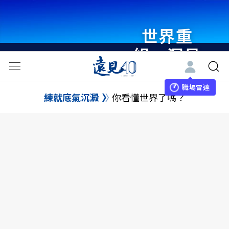
世界重
組・洞見
未來 與
世界領袖
職場雷達
練就底氣沉澱
你看懂世界了嗎？
同行