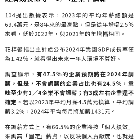
104提出數據表示，2023年的平均年薪總額是
69.4萬元，是8年來的最高點，但是從年增幅2.5％
來看，低於2022年，與2021年的年增幅相同。
花梓馨指出主計處公布2024年我國GDP成長率僅
為1.42％，就看得出未來一年大環境不算好。
調查顯示，
有
47.5
％的企業預期將在
2024
年調
薪，但是，不會調薪的企業占比也有
24.5
％，意
味至少有
1
／
4
企業不會調薪；有
3
成左右企業還不
確定。
若以2023年平均月薪4.5萬元換算，平均調
薪3.2%，2024年平均每月將加薪1431元。
在調薪方式上，有66.5％的企業將按「個人績效」
來調高「固定」薪資，以反映個人貢獻度，也就是