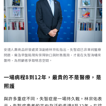
安達人壽商品研發處資深副總林宗佑指出，失智症已非單純醫療
問題，需及早盤點現有保障缺口與財務風險，才能在失智海嘯來
襲時，為照顧者爭取喘息空間。
一場病程8到12年，最貴的不是醫療，是
照護
與許多重症不同，失智症是一場持久戰。林宗佑表
示，失智症患者的平均存活約長達8至12年，在這