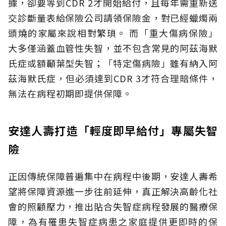
據，卻要等到CDR 2才開始給付，且每年需重新送
交診斷量表給保險公司請領保險金，對已經蠟燭兩
頭燒的家屬來說相對繁瑣。
而「重大傷病保險」
大多僅涵蓋血管性失智，並不包含常見的阿茲海默
氏症或額顳葉型失智；「特定傷病險」雖有納入阿
茲海默氏症，但必須達到CDR 3才符合理賠條件，
無法在病程初期即提供保障。
安達人壽打造「輕度即早給付」專屬失智
險
正因傳統保障普遍集中在病程中後期，安達人壽希
望將保障資源進一步往前延伸，真正解決高齡化社
會的照顧壓力，推出貼合失智症病程發展的醫療保
障，為有罹患失智症病患之家庭提供更即時的保