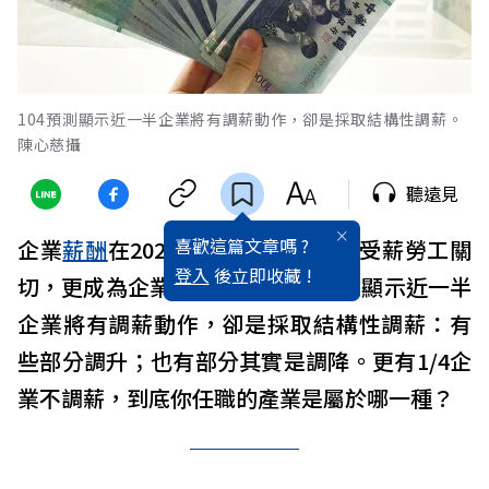
104預測顯示近一半企業將有調薪動作，卻是採取結構性調薪。
陳心慈攝
聽遠見
喜歡這篇文章嗎 ?
企業
薪酬
在2024年怎麼調整，不僅受薪勞工關
登入
後立即收藏 !
切，更成為企業重要課題。104預測顯示近一半
企業將有調薪動作，卻是採取結構性調薪：有
些部分調升；也有部分其實是調降。更有1/4企
業不調薪，到底你任職的產業是屬於哪一種？