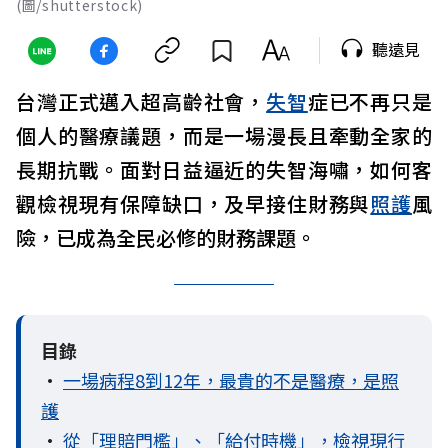
(圖/shutterstock)
聽遠見
台灣正式邁入超高齡社會，
失智
症已不再只是
個人的醫療議題，而是一場漫長且牽動全家的
長期抗戰。面對日益逼近的失智海嘯，如何客
觀檢視現有保障缺口，及早接住財務與
照護
風
險，已成為全民必修的財務課題。
目錄
•
一場病程8到12年，最貴的不是醫療，是照
護
•
從「理賠門檻」、「給付時機」，檢視現行