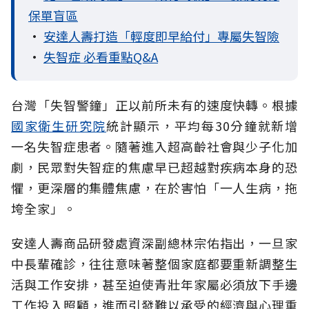
保單盲區
•
安達人壽打造「輕度即早給付」專屬失智險
•
失智症 必看重點Q&A
台灣「失智警鐘」正以前所未有的速度快轉。根據
國家衛生研究院
統計顯示，平均每30分鐘就新增
一名失智症患者。隨著進入超高齡社會與少子化加
劇，民眾對失智症的焦慮早已超越對疾病本身的恐
懼，更深層的集體焦慮，在於害怕「一人生病，拖
垮全家」。
安達人壽商品研發處資深副總林宗佑指出，一旦家
中長輩確診，往往意味著整個家庭都要重新調整生
活與工作安排，甚至迫使青壯年家屬必須放下手邊
工作投入照顧，進而引發難以承受的經濟與心理重