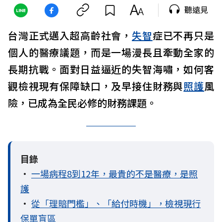
聽遠見
台灣正式邁入超高齡社會，
失智
症已不再只是
個人的醫療議題，而是一場漫長且牽動全家的
長期抗戰。面對日益逼近的失智海嘯，如何客
觀檢視現有保障缺口，及早接住財務與
照護
風
險，已成為全民必修的財務課題。
目錄
•
一場病程8到12年，最貴的不是醫療，是照
護
•
從「理賠門檻」、「給付時機」，檢視現行
保單盲區