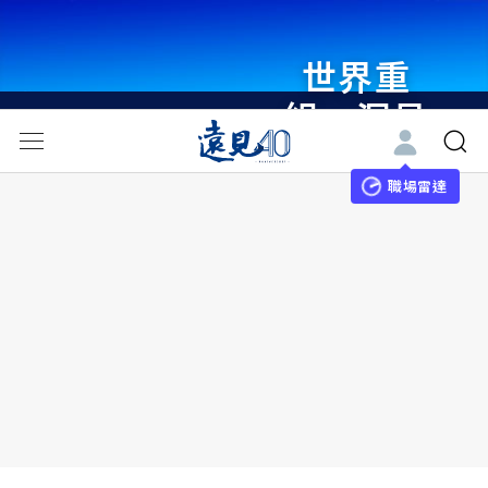
世界重
組・洞見
未來 與
世界領袖
職場雷達
同行