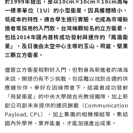
於
1999
年提出，是以
10cm×10cm×10cm
為每
一標準單位（
1U
）的小型衛星，因具備體積小、
低成本的特性，適合學生進行實驗，也成為市場新
進者常採用的入門款。台灣幾顆知名的立方衛星，
包括
2014
年國內首枚成功發射與運作的「鳳凰衛
星」，及日後由太空中心主導的玉山、飛鼠、堅果
三顆立方衛星。
儘管立方衛星相對好入門，但對身為新進者的鴻海
來說，開頭仍有不少挑戰，包括難以找到合適的供
應鏈伙伴。幸好在因緣際會下，結識曾成功發射
「飛鼠衛星」的中央大學趙吉光教授團隊，加上新
創公司創未來提供的通訊酬載（Communication
Payload, CPL），加上集團的相機模組等，集結
國內外學界、業界能量，才能加速產出成果。