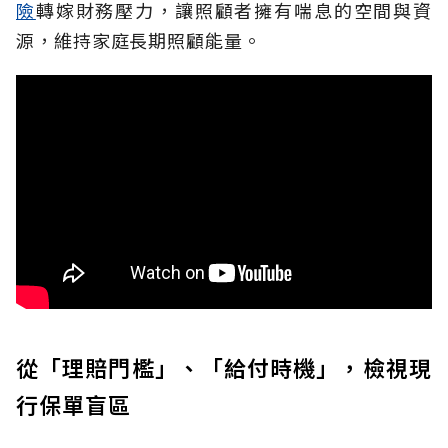
險
轉嫁財務壓力，讓照顧者擁有喘息的空間與資
源，維持家庭長期照顧能量。
從「理賠門檻」、「給付時機」，檢視現
行保單盲區