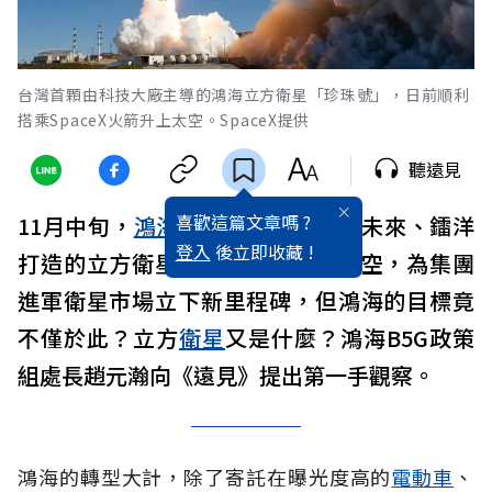
台灣首顆由科技大廠主導的鴻海立方衛星「珍珠號」，日前順利
搭乘SpaceX火箭升上太空。SpaceX提供
聽遠見
喜歡這篇文章嗎 ?
11月中旬，
鴻海
攜手中央大學、創未來、鐳洋
登入
後立即收藏 !
打造的立方衛星「
珍珠號
」順利升空，為集團
進軍衛星市場立下新里程碑，但鴻海的目標竟
不僅於此？立方
衛星
又是什麼？鴻海B5G政策
組處長趙元瀚向《遠見》提出第一手觀察。
鴻海的轉型大計，除了寄託在曝光度高的
電動車
、