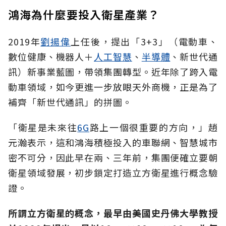
鴻海為什麼要投入衛星產業？
2019年
劉揚偉
上任後，提出「3+3」（電動車、
數位健康、機器人＋
人工智慧
、
半導體
、新世代通
訊）新事業藍圖，帶領集團轉型。近年除了跨入電
動車領域，如今更進一步放眼天外商機，正是為了
補齊「新世代通訊」的拼圖。
「衛星是未來往
6G
路上一個很重要的方向，」趙
元瀚表示，這和鴻海積極投入的車聯網、智慧城市
密不可分，因此早在兩、三年前，集團便確立要朝
衛星領域發展，初步鎖定打造立方衛星進行概念驗
證。
所謂立方衛星的概念，最早由美國史丹佛大學教授