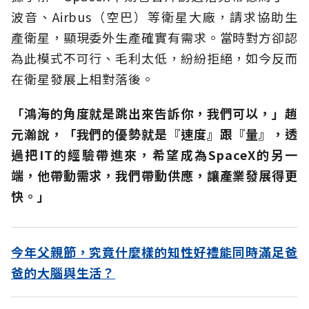
波音、Airbus（空巴）等衛星大廠，請求協助生
產衛星，顯現委外生產確實有需求。當時對方卻認
為此模式不可行、毛利太低，紛紛拒絕，如今反而
在衛星發展上相對落後。
「鴻海的角度就是跳出來告訴你，我們可以，」趙
元瀚說，「我們的優勢就是『速度』跟『量』，透
過把
IT
的經驗帶進來，希望成為
SpaceX
的另一
端，他帶動需求，我們帶動供應，讓產業發展得更
快。」
今年父親節，究竟什麼樣的知性好禮能同時滿足爸
爸的大腦與生活？