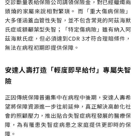
交診斷量表給保險公司請領保險金，對已經蠟燭兩
頭燒的家屬來說相對繁瑣。
而「重大傷病保險」
大多僅涵蓋血管性失智，並不包含常見的阿茲海默
氏症或額顳葉型失智；「特定傷病險」雖有納入阿
茲海默氏症，但必須達到CDR 3才符合理賠條件，
無法在病程初期即提供保障。
安達人壽打造「輕度即早給付」專屬失智
險
正因傳統保障普遍集中在病程中後期，安達人壽希
望將保障資源進一步往前延伸，真正解決高齡化社
會的照顧壓力，推出貼合失智症病程發展的醫療保
障，為有罹患失智症病患之家庭提供更即時的保
障。