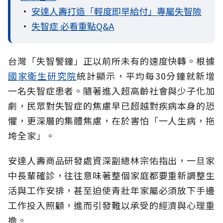
•
安達人壽打造「輕度即早給付」專屬失智險
•
失智症 必看重點Q&A
台灣「失智警鐘」正以前所未有的速度快轉。根據
國家衛生研究院
統計顯示，平均每30分鐘就新增
一名失智症患者。隨著進入超高齡社會與少子化加
劇，民眾對失智症的焦慮早已超越對疾病本身的恐
懼，更深層的集體焦慮，在於害怕「一人生病，拖
垮全家」。
安達人壽商品研發處資深副總林宗佑指出，一旦家
中長輩確診，往往意味著整個家庭都要重新調整生
活與工作安排，甚至迫使青壯年家屬必須放下手邊
工作投入照顧，進而引發難以承受的經濟與心理重
擔。