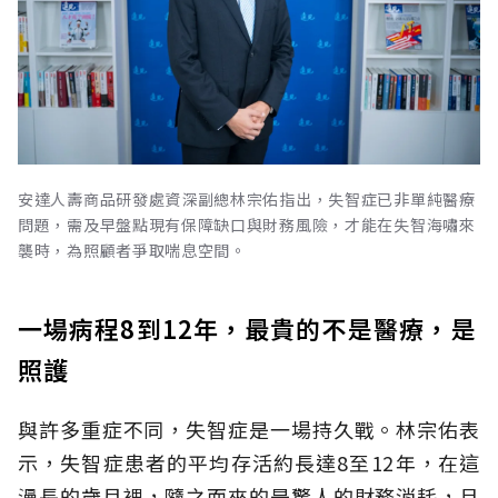
安達人壽商品研發處資深副總林宗佑指出，失智症已非單純醫療
問題，需及早盤點現有保障缺口與財務風險，才能在失智海嘯來
襲時，為照顧者爭取喘息空間。
一場病程8到12年，最貴的不是醫療，是
照護
與許多重症不同，失智症是一場持久戰。林宗佑表
示，失智症患者的平均存活約長達8至12年，在這
漫長的歲月裡，隨之而來的是驚人的財務消耗，且