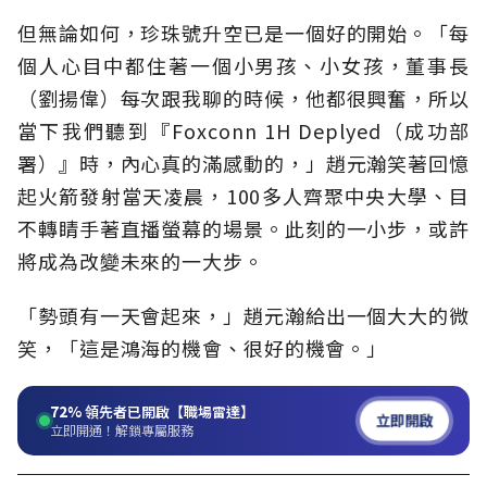
但無論如何，珍珠號升空已是一個好的開始。「每
個人心目中都住著一個小男孩、小女孩，董事長
（劉揚偉）每次跟我聊的時候，他都很興奮，所以
當下我們聽到『Foxconn 1H Deplyed（成功部
署）』時，內心真的滿感動的，」趙元瀚笑著回憶
起火箭發射當天凌晨，100多人齊聚中央大學、目
不轉睛手著直播螢幕的場景。此刻的一小步，或許
將成為改變未來的一大步。
「勢頭有一天會起來，」趙元瀚給出一個大大的微
笑，「這是鴻海的機會、很好的機會。」
72%
領先者已開啟【職場雷達】
立即開啟
立即開通！解鎖專屬服務