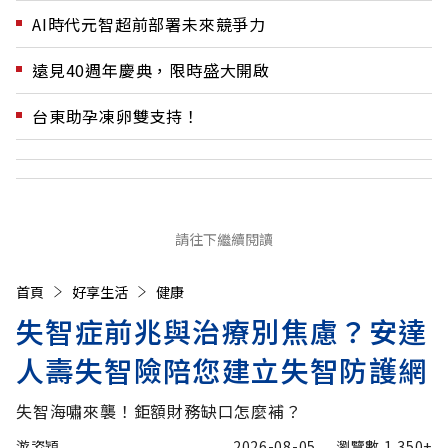
AI時代元智超前部署未來競爭力
遠見40週年慶典，限時盛大開啟
台東助孕凍卵雙支持！
請往下繼續閱讀
首頁
好享生活
健康
失智症前兆與治療別焦慮？安達
人壽失智險陪您建立失智防護網
失智海嘯來襲！鉅額財務缺口怎麼補？
游姿穎
2026-08-05
瀏覽數
1,350+