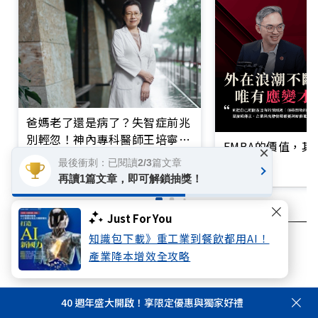
爸媽老了還是病了？失智症前兆
別輕忽！神內專科醫師王培寧呼
EMBA的價值，
×
籲把握大腦黃金期
立即收聽
最後衝刺：已閱讀2/3篇文章
再讀1篇文章，即可解鎖抽獎！
Just For You
知識包下載》重工業到餐飲都用AI！
超高齡社會
失智
照護
產業降本增效全攻略
40 週年盛大開啟！享限定優惠與獨家好禮