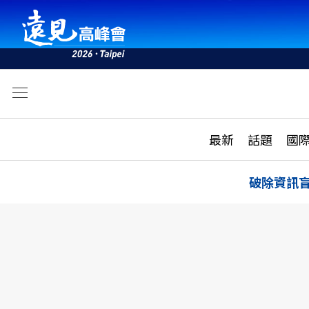
文
最新
最新
話題
國
雜誌目錄
活動
話題
AI
破除資訊
學堂
專題報導
科技
教育
遠見ON AIR
影音
合作