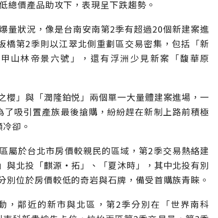
乏低總價產品助攻下，表現呈下跌趨勢。
爆量狀況，像是台南安南第2季有超過20個新建案進
板橋第2季則以江翠北側重劃區交易密集，包括「新
」、「甲山林帝景六號」，還有浮洲少見新案「馥華原
之櫻」與「潤隆鉑悦」兩個單一大量體建案進場，一
為了吸引置產族最後搶購，紛紛趕在新制上路前積極
顯冷卻。
區屬於台北市房價較親民的區域，第2季交易熱絡建
」與北投「麒源·拓」、「夏沐時」，其中北投有別
分別位於房價較低的奇岩與石牌，備受首購族青睞。
動，鄰近的新市與北區，第2季分別在「世界南科