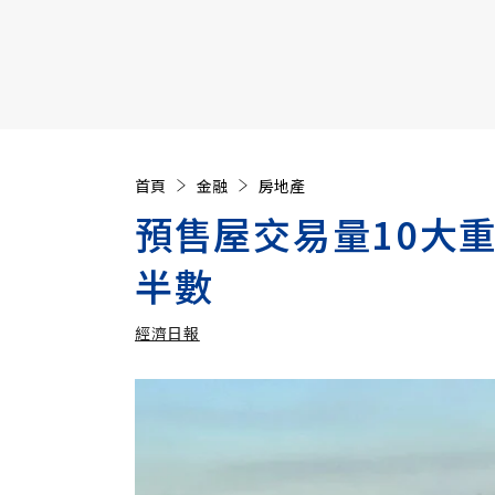
【遠見40週年慶】訂《遠見》贈實用家電3選1+暢銷好
首頁
金融
房地產
預售屋交易量10大
半數
經濟日報
加入追蹤
經濟日報