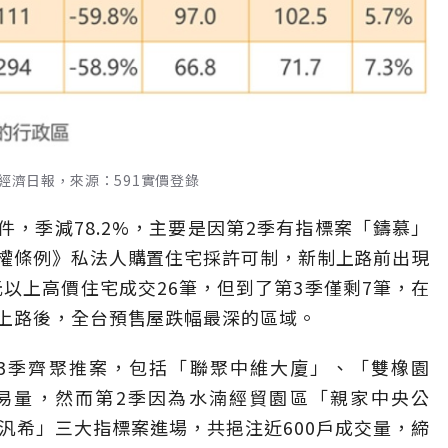
經濟日報，來源：591實價登錄
件，季減78.2%，主要是因第2季有指標案「鑄慕」
權條例》私法人購置住宅採許可制，新制上路前出現
元以上高價住宅成交26筆，但到了第3季僅剩7筆，在
上路後，全台預售屋跌幅最深的區域。
3季齊聚推案，包括「聯聚中維大廈」、「雙橡園
交易量，然而第2季因為水湳經貿園區「親家中央公
汎希」三大指標案進場，共挹注近600戶成交量，締