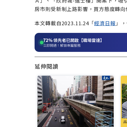
Ａ」、「欣府城-進士樓」開案下，吸
房市則受新制上路影響，買方態度轉向
本文轉載自2023.11.24「
經濟日報
」，
72%
領先者已開啟【職場雷達】
立即開通！解鎖專屬服務
延伸閱讀