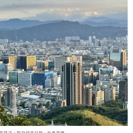
氣降溫。取自經濟日報，朱曼寧攝