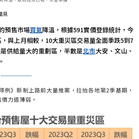
遠見
的預售市場
買氣
降溫，根據591實價登錄統計，今
，與上月相較，10大重災區交易量全面季跌5到7
非是供給量大的重劃區，半數是
北市
大安、文山、
。
權條例》新制上路前大量推案，拉抬各地第2季基期，
追價力道薄弱。