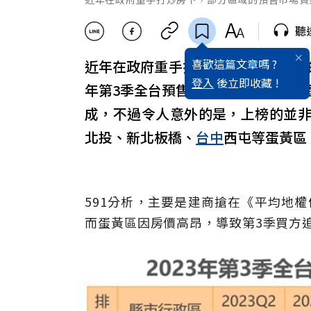
聽
喜歡這篇文章嗎 ?
近年在政府重手打炒房下，部分區域
登入
後立即收藏 !
年第3季全台預售屋十大交易量重災區
成，不過令人意外的是，上榜的並
北投、新北板橋、
台中
西屯等蛋黃區
591分析，主要是建商搶在《平均地
而蛋黃區因房價高昂，導致第3季買方