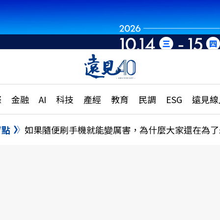
章
特輯
文章
大學升學、職涯攻略
遠
際
金融
AI
科技
產經
教育
民調
ESG
遠見線
國際
更
縣市施政調查全解析
金融
單
民調
盲點
如果隨便刷手機就能變厲害，為什麼大家還在為了
產經
電
好享生活
獨
專欄