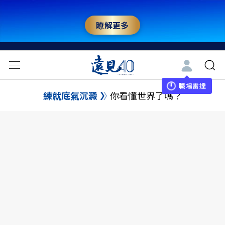
瞭解更多
職場雷達
練就底氣沉澱
你看懂世界了嗎？