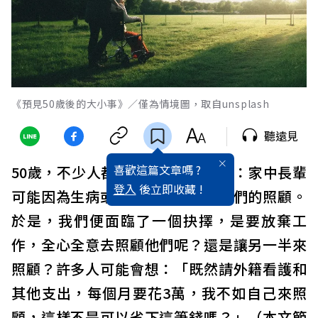
《預見50歲後的大小事》／僅為情境圖，取自unsplash
聽遠見
喜歡這篇文章嗎 ?
50歲，不少人都會面臨這樣的情境：家中長輩
登入
後立即收藏 !
可能因為生病或其他原因，需要我們的照顧。
於是，我們便面臨了一個抉擇，是要放棄工
作，全心全意去照顧他們呢？還是讓另一半來
照顧？許多人可能會想：「既然請外籍看護和
其他支出，每個月要花3萬，我不如自己來照
顧，這樣不是可以省下這筆錢嗎？」（本文節