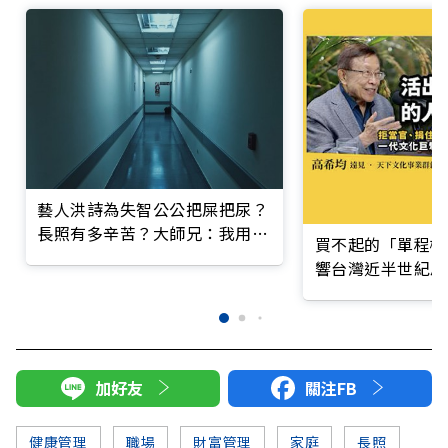
藝人洪詩為失智公公把屎把尿？
長照有多辛苦？大師兄：我用最
買不起的「單程機
好人生，延續老爸最痛苦時光
響台灣近半世紀思
加好友
關注FB
健康管理
職場
財富管理
家庭
長照