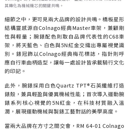
其轉化為機械機芯的關鍵共鳴。
細節之中，更可見兩大品牌的設計共鳴。橋板星形
結構靈感源自Colnago經典Master車架，兼顧剛
性與輕量；腕錶配色則取自品牌代表性的C68車
架，將天藍色、白色與5N紅金交織出專屬視覺識
別。錶冠飾以Colnago經典梅花標誌，指針則呼
應自行車曲柄造型，讓每一處設計皆承載騎行文化
的印記。
此外，腕錶採用白色Quartz TPT®石英纖維打造
錶殼，兼具輕盈與優異機械性能；首次導入運動腕
錶系列核心視覺的5N紅金，在科技材質融入溫
潤，展現運動機械與製錶工藝對話的美學高度。
當兩大品牌在方寸之間交會，RM 64-01 Colnago