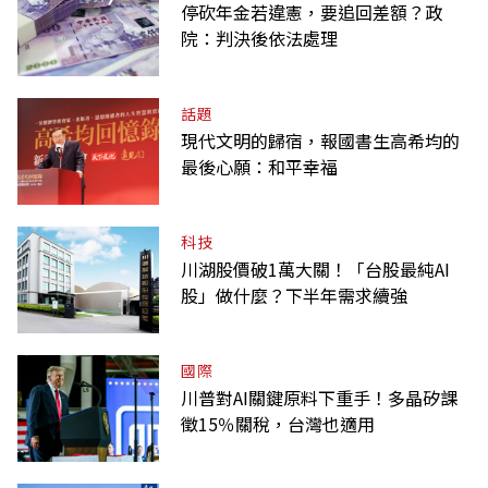
停砍年金若違憲，要追回差額？政
院：判決後依法處理
話題
現代文明的歸宿，報國書生高希均的
最後心願：和平幸福
科技
川湖股價破1萬大關！「台股最純AI
股」做什麼？下半年需求續強
國際
川普對AI關鍵原料下重手！多晶矽課
徵15％關稅，台灣也適用