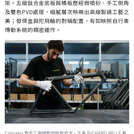
架。五級鈦合金底板與橋板歷經微噴砂、手工倒角
及雙色PVD處理，細膩層次映襯出高級製錶工藝之
美；發條盒與陀飛輪的對稱配置，有如映照自行車
傳動系統的精密運作。
Colnago 對手工與細節的極致追求，正是 RICHARD MILLE 將