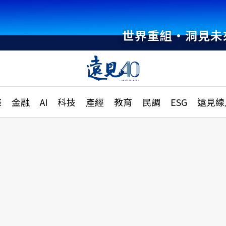
世界重組・洞見未
章
特輯
文章
大學升學、職涯攻略
遠
際
金融
AI
科技
產經
教育
民調
ESG
遠見線
國際
更
縣市施政調查全解析
金融
單
民調
產經
電
好享生活
獨
專欄