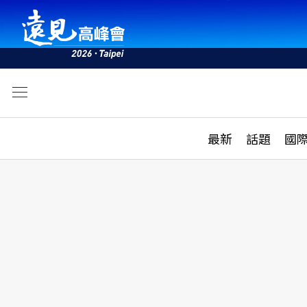
文
最新
最新
話題
國
雜誌目錄
活動
話題
AI
學堂
專題報導
科技
教育
遠見ON AIR
影音
合作