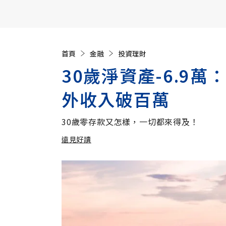
【遠見40週年慶】訂《遠見》贈實用家電3選1+暢銷好
首頁
金融
投資理財
30歲淨資產-6.9
外收入破百萬
30歲零存款又怎樣，一切都來得及！
遠見好讀
加入追蹤
遠見好讀