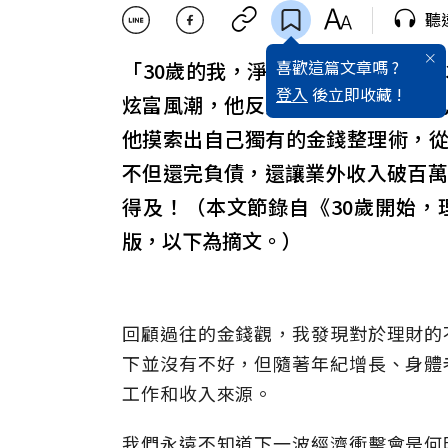
聽
喜歡這篇文章嗎 ?
「30歲的我，淨資產 -69,374
登入
後立即收藏 !
炫富風潮，他反其道而行，揭露自
他摸索出自己獨有的金錢整理術，
不但還完負債，還讓業外收入破百萬
得及！（本文節錄自《30歲開始，
版，以下為摘文。）
回顧過往的金錢觀，我發現對於理財的
下並沒有不好，但隨著年紀增長、身體
工作和收入來源。
我們永遠不知道下一波經濟衝擊會是何