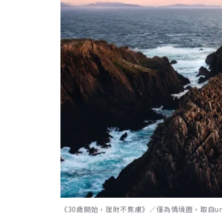
《30歲開始，理財不焦慮》／僅為情境圖，取自uns