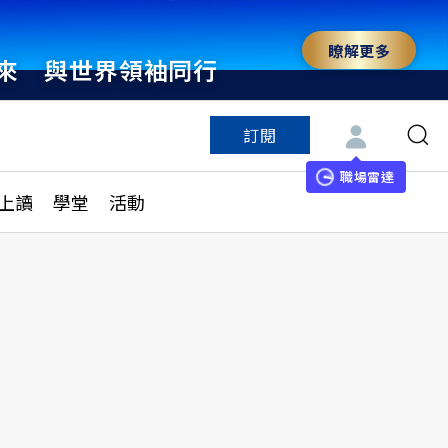
瞭解更多
來 與世界領袖同行
訂閱
特色頻道
訂閱
見線上讀
ESG遠見
職場雷達
上讀
學堂
活動
多訂閱方案
城市學
刊購買
健康遠見
子報訂閱
華人精英論壇
享知識包
領導影響力學院