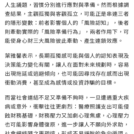
人生議題，習慣分別進行應對與準備。然而根據調
查結果，主觀孤獨與客觀孤立，可能正是串連三者
的隱形變數：前者影響個人的「風險認知
」，後者
則牽動實際的「風險準備行為」，兩者作用下，可
能使身心財三大風險彼此牽動、產生連鎖效應。
葉雅馨表示，長期孤獨感可能與個人的認知表現及
決策能力變化有關，讓人在面對未來規劃時，容易
出現拖延或逃避傾向，也可能因尋找存在感而出現
衝動消費，甚至成為感情或投資詐騙的目標。
而當社會連結不足又準備不夠時，一旦遭遇重大疾
病或意外，衝擊往往更劇烈：醫療照護支出可能侵
蝕財務基礎，財務壓力又加劇心理焦慮，心理壓力
也可能影響身體復原，進一步讓人不願向外求助，
社會網絡隨之更疏遠，形成不易掙脫的負向循環。