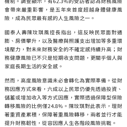
機制。調查顯示，有62.3%的受訪者認為財務風險
會帶來嚴重影響，是五年來首度超越身體健康風
險，成為民眾最有感的人生風險之一。
國泰人壽陳玟琪風控長指出，這反映民眾面對通
膨、房價攀升，以及醫療與照護支出增加等多重環
境壓力，對未來財務安全的不確定感持續升高；財
務健康風險已不只是短期收支問題，更關乎個人與
家庭長期生活的安全感。
然而，高度風險意識未必會轉化為實際準備。從財
務因應方式來看，六成以上民眾仍優先透過投資、
儲蓄或增加收入等方式因應，實際透過保障型保險
轉移風險的比例僅24.8%。陳玟琪對此表示，理財
著重資產累積，保障著重風險轉移，兩者並行才能
提升財務韌性，從容因應人生各階段風險挑戰。