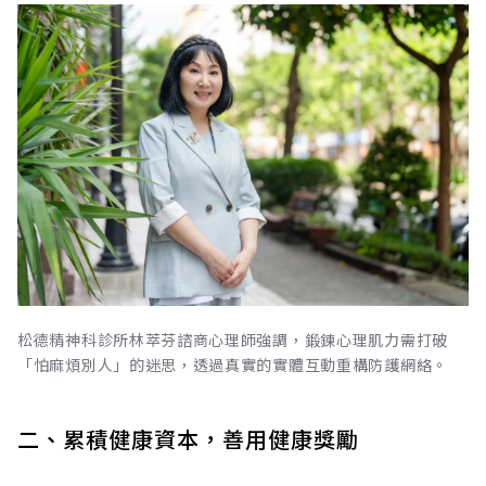
松德精神科診所林萃芬諮商心理師強調，鍛鍊心理肌力需打破
「怕麻煩別人」的迷思，透過真實的實體互動重構防護網絡。
二、累積健康資本，善用健康獎勵