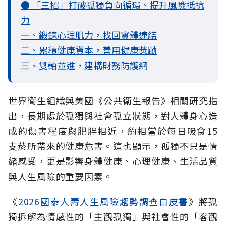
● 「三招」打破孤獨負向循環、提升風險抵抗
力
一、鍛鍊心理肌力，找回實體連結
二、累積健康資本，善用健康獎勵
三、雙軸並進，建構財務防護網
世界衛生組織與美國《公共衛生報告》相關研究指
出，長期處於孤獨與社會孤立
狀態，對人體身心造
成的傷害程度與肥胖相近，約相當於每日吸食15
支菸所帶來的健康危害。這也顯示，孤獨不只是情
緒感受，更是影響身體健康、心理健康、生活品質
與人生風險的重要因素。
《
2026國泰人壽人生風險趨勢調查白皮書
》將孤
獨拆解為情感性的「主觀孤獨」與社會性的「客觀