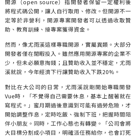
開源（open source）指開發者保留一定權利後
將程式碼公開，讓人自行取用、修改。但開源不一
定等於非營利，開源專案開發者可以透過收取贊
助、教育訓練、接專案獲得資金。
然而，像尤雨溪這樣專職開源，實屬異類。大部分
開發者僅在閒暇投入。雖然應用開源專案的企業不
少，但未必願意掏錢；且贊助收入並不穩定，尤雨
溪就說，今年經濟下行讓贊助收入下跌20%。
對比在大公司的日常，尤雨溪說剛開始專職開發
Vue時，「不覺得自己需要休息，基本上醒著就在
寫程式。」蜜月期過後意識到可能有過勞危險，才
開始調整作息，定時吃飯、強制下班，把握時間陪
伴小朋友。同時，工作心態也有轉變。「公司會將
大目標分割成小項目，明確派任務給你，也會訂死