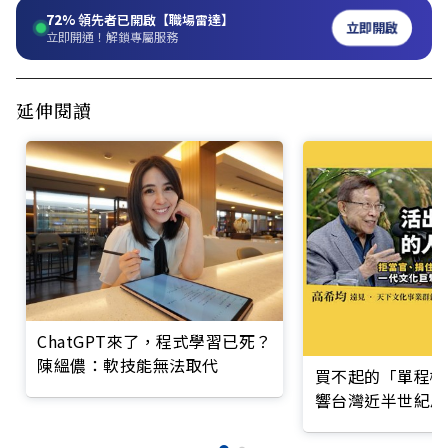
72%
領先者已開啟【職場雷達】
立即開啟
立即開通！解鎖專屬服務
延伸閱讀
ChatGPT來了，程式學習已死？
陳縕儂：軟技能無法取代
買不起的「單程機
響台灣近半世紀思