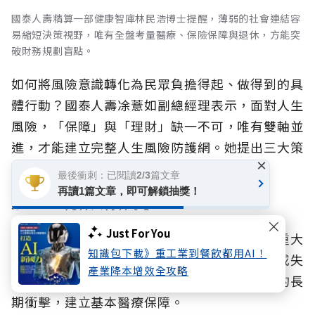
國泰人壽精算一部健康智庫林民浩博士提醒，薄弱的社會連結容
易縮短決策視野，唯有全盤考量醫療、保險保障與退休，方能突
破財務規劃盲點。
如何將風險意識轉化為民眾負擔得起、做得到的具
體行動？國泰人壽凃薏如副總經理表示，面對人生
風險，「保障」與「理財」缺一不可，唯有雙軸並
進，才能建立完整人生風險防護網。她提出三大策
×
略來因應：
最後衝刺：已閱讀2/3篇文章
再讀1篇文章，即可解鎖抽獎！
策略一「先保大再保小」：
Just For You
優先針對可能一次性產生高額醫療費用、造成重大
知識包下載》重工業到餐飲都用AI！
財務損失的風險進行投保，如重大疾病、癌症或失
產業降本增效全攻略
能等，藉此降低單一重大事件對家庭財務造成的長
期衝擊，建立基本醫療保障。