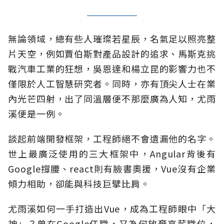
無論領域，總有些人璀璨若星辰，名氣足以照亮整
片天空，例如賈伯斯對產品設計的追求、馬斯克挑
戰汽車工業的狂想，吳恩達和楊立昆的影響力也不
僅限於人工智慧研究者。同時，亦有頂尖人士在業
內光芒四射，出了同溫層便不那麼廣為人知，尤雨
溪便是一例。
談起前端開發框架，工程師絕不會遺漏他的名字。
世上最廣泛使用的三大框架中，Angular背後有
Google撐腰、react則有臉書奧援，Vue沒有企業
傾力相助，卻能與科技巨擘比肩。
尤雨溪如何一手打造出Vue，成為工程師眼中「大
神」？曾在Google任職，又為何放棄高薪職位，