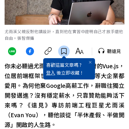
尤雨溪父親反對他讀設計，直到他在實習中證明自己才放手還他
自由。張智傑攝
聽遠見
喜歡這篇文章嗎 ?
你未必聽過尤雨溪的名字，但他開發的Vue.js，
登入
後立即收藏 !
位居前端框架世界前三大，Adobe等大企業都
愛用。為何他棄Google高薪工作，辭職往獨立
開發邁進？沒有穩定薪水，只靠贊助能夠活下
來嗎？《遠見》專訪前端工程巨星尤雨溪
（Evan You），聽他談從「半休產假、半做開
源」開啟的人生路。