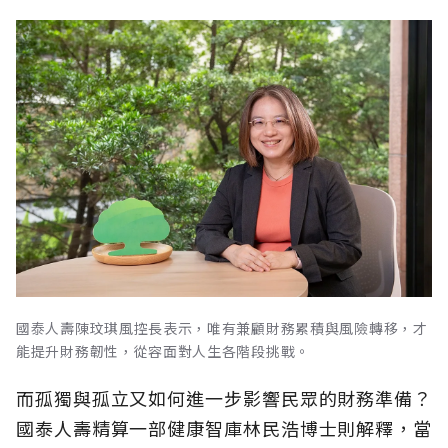
國泰人壽陳玟琪風控長表示，唯有兼顧財務累積與風險轉移，才
能提升財務韌性，從容面對人生各階段挑戰。
而孤獨與孤立又如何進一步影響民眾的財務準備？
國泰人壽精算一部健康智庫林民浩博士則解釋，當