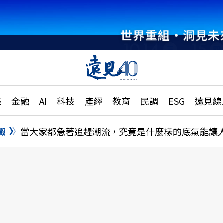
世界重組・洞見未
章
特輯
文章
大學升學、職涯攻略
遠
際
金融
AI
科技
產經
教育
民調
ESG
遠見線
國際
更
縣市施政調查全解析
金融
單
民調
澱
當大家都急著追趕潮流，究竟是什麼樣的底氣能讓
產經
電
好享生活
獨
專欄