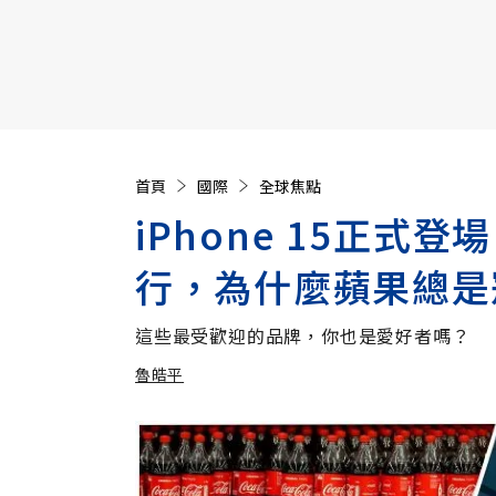
【遠見40週年慶】訂《遠見》贈實用家電3選1+暢銷好
首頁
國際
全球焦點
iPhone 15正式
行，為什麼蘋果總是
這些最受歡迎的品牌，你也是愛好者嗎？
魯皓平
加入追蹤
魯皓平