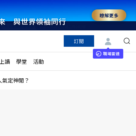
瞭解更多
來 與世界領袖同行
訂閱
特色頻道
訂閱
見線上讀
ESG遠見
職場雷達
上讀
學堂
活動
多訂閱方案
城市學
刊購買
健康遠見
人氣定神閒？
子報訂閱
華人精英論壇
享知識包
領導影響力學院