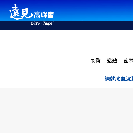
文
最新
最新
話題
國
雜誌目錄
活動
話題
AI
練就底氣沉
學堂
專題報導
科技
教育
遠見ON AIR
影音
合作