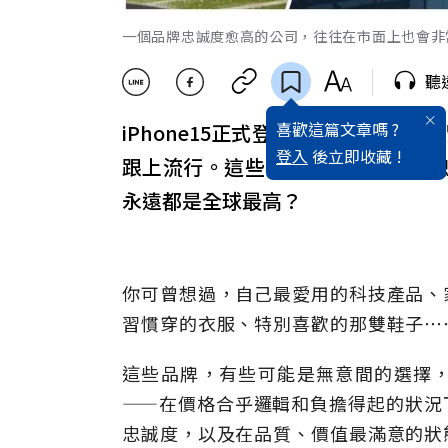
一個品牌忠誠度愈高的公司，往往在市面上也會非
聽
喜歡這篇文章嗎 ?
iPhone15正式登場，不少「果
登入
後立即收藏 !
跟上流行。這些年來，蘋果的產品
永遠都是全球最高？
你可曾想過，自己最愛用的科技產品、
習慣穿的衣服、特別喜歡的那雙鞋子⋯
這些品牌，有些可能是無意間的選擇
——在價格合乎邏輯和負擔得起的狀況
忠誠度，以及在品質、價值最滿意的狀