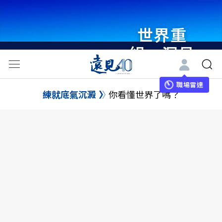
世界重
組・洞見
未來 與
世界領袖
職場雷達
練就底氣沉澱
你看懂世界了嗎？
同行