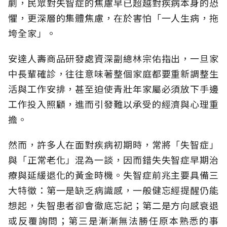
劇，民眾對失智症的焦慮早已超越對疾病本身的恐
懼，更深層的集體焦慮，在於害怕「一人生病，拖
垮全家」。
安達人壽商品研發處資深副總林宗佑指出，一旦家
中長輩確診，往往意味著整個家庭都要重新調整生
活與工作安排，甚至迫使青壯年家屬必須放下手邊
工作投入照顧，進而引發難以承受的經濟與心理重
擔。
然而，許多人在面對疾病初期時，常將「失智症」
與「正常老化」混為一談，因而錯失失智症早期治
療與延緩退化的黃金時機。失智症前兆主要具備三
大特徵：第一是缺乏病識感，一般健忘經提醒仍能
想起，失智患者卻會徹底忘記；第二是方向感衰退
或反覆詢問；第三是漸漸無法勝任原本熟悉的事