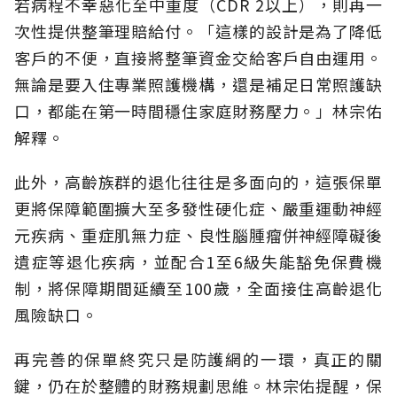
若病程不幸惡化至中重度（CDR 2以上），則再一
次性提供整筆理賠給付。「這樣的設計是為了降低
客戶的不便，直接將整筆資金交給客戶自由運用。
無論是要入住專業照護機構，還是補足日常照護缺
口，都能在第一時間穩住家庭財務壓力。」林宗佑
解釋。
此外，高齡族群的退化往往是多面向的，這張保單
更將保障範圍擴大至多發性硬化症、嚴重運動神經
元疾病、重症肌無力症、良性腦腫瘤併神經障礙後
遺症等退化疾病，並配合1至6級失能豁免保費機
制，將保障期間延續至100歲，全面接住高齡退化
風險缺口。
再完善的保單終究只是防護網的一環，真正的關
鍵，仍在於整體的財務規劃思維。
林宗佑提醒，保