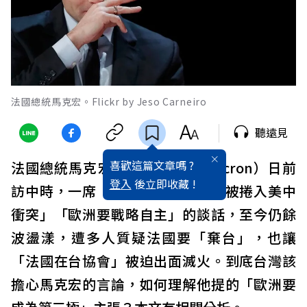
法國總統馬克宏。Flickr by Jeso Carneiro
聽遠見
喜歡這篇文章嗎 ?
法國總統馬克宏（Emmanuel Macron）日前
登入
後立即收藏 !
訪中時，一席「歐洲要避免因台灣被捲入美中
衝突」「歐洲要戰略自主」的談話，至今仍餘
波盪漾，遭多人質疑法國要「棄台」，也讓
「法國在台協會」被迫出面滅火。到底台灣該
擔心馬克宏的言論，如何理解他提的「歐洲要