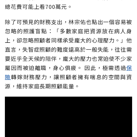
總花費可能上看700萬元。
除了可預見的財務支出，林宗佑也點出一個容易被
忽略的照護盲點：「多數家庭把資源放在病人身
上，卻忽略照顧者同樣承受龐大的心理壓力。」他
直言，失智症照顧的難度遠高於一般失能，往往需
要近乎全天候的陪伴，龐大的壓力也常迫使不少家
屬因而被迫離職，身心俱疲。
因此，極需透過
保
險
轉嫁財務壓力，讓照顧者擁有喘息的空間與資
源，維持家庭長期照顧能量。