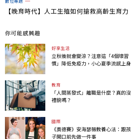
數位專題
【晚育時代】人工生殖如何搶救高齡生育力
你可能感興趣
好享生活
立秋後就會變涼？注意這「4個壞習
慣」降低免疫力，小心夏季流感上身
教育
「人間蒸發式」離職是什麼？真的沒
禮貌嗎？
國際
《奧德賽》安海瑟薇教養心法：跟孩
子開口前先做一件事