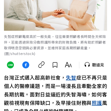
失智症照顧難度高於一般失能，往往需要照顧者長時間全天候陪
伴。若能透過保險分擔照護所帶來的財務負擔，將有助於照顧者
取得喘息空間與必要資源，並維持家庭長期照顧能量。
(圖/shutterstock)
聽遠見
台灣正式邁入超高齡社會，
失智
症已不再只是
個人的醫療議題，而是一場漫長且牽動全家的
長期抗戰。面對日益逼近的失智海嘯，如何客
觀檢視現有保障缺口，及早接住財務與
照護
風