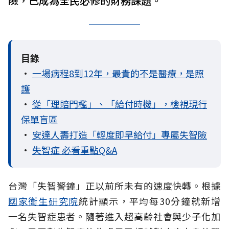
險，已成為全民必修的財務課題。
目錄
•
一場病程8到12年，最貴的不是醫療，是照
護
•
從「理賠門檻」、「給付時機」，檢視現行
保單盲區
•
安達人壽打造「輕度即早給付」專屬失智險
•
失智症 必看重點Q&A
台灣「失智警鐘」正以前所未有的速度快轉。根據
國家衛生研究院
統計顯示，平均每30分鐘就新增
一名失智症患者。隨著進入超高齡社會與少子化加