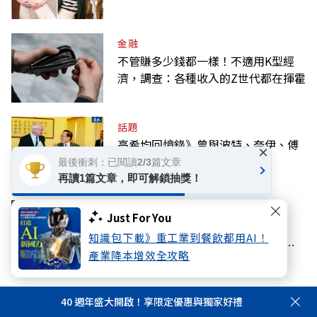
金融
不管賺多少錢都一樣！不適用K型經
濟，調查：各種收入的Z世代都在揮霍
話題
高希均回憶錄》曾與波特、奈伊、傅
×
高義三位大師共有的智慧交會
最後衝刺：已閱讀2/3篇文章
再讀1篇文章，即可解鎖抽獎！
教育
Just For You
首個沒有爸爸的父親節，林逸欣：
知識包下載》重工業到餐飲都用AI！
「我很幸福」——從富養看見的教養
產業降本增效全攻略
課
40 週年盛大開啟！享限定優惠與獨家好禮