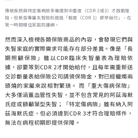
傳統長照與特定傷病險多需達到中重度（CDR 2或3）才啟動理
賠，但新型專屬失智險則提倡「輕度（CDR 1）即早給付」，在
第一時間穩住家庭防護網。
然而深入檢視各類保險商品的內容，會發現它們與
失智家庭的實際需求可能存在部分差異。像是「長
期照顧保險」雖以CDR臨床失智量表為理賠依
據，卻要等到CDR 2才開始給付，且每年需重新送
交診斷量表給保險公司請領保險金，對已經蠟燭兩
頭燒的家屬來說相對繁瑣。
而「重大傷病保險」
大多僅涵蓋血管性失智，並不包含常見的阿茲海默
氏症或額顳葉型失智；「特定傷病險」雖有納入阿
茲海默氏症，但必須達到CDR 3才符合理賠條件，
無法在病程初期即提供保障。