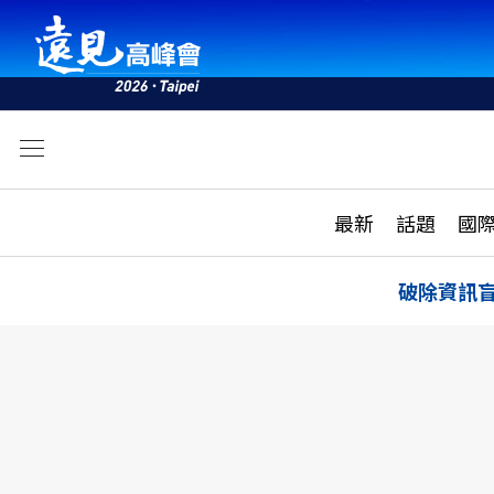
文
最新
最新
話題
國
雜誌目錄
活動
話題
AI
破除資訊
學堂
專題報導
科技
教育
遠見ON AIR
影音
合作