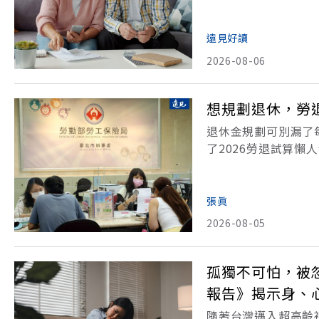
達到。因此市場上也
的，每人每月（或年
遠見好讀
2026-08-06
想規劃退休，勞
退休金規劃可別漏了
了2026勞退試算
大的祕訣。【目錄】•
勞退月領反悔可以改
張眞
2026-08-05
孤獨不可怕，被
報告》揭示身、
隨著台灣邁入超高齡