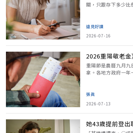
關，只跟存下多少比
存到年支出25 倍的
資的本錢之後，一般
遠見好讀
2026-07-16
2026重陽敬老
重陽節是農曆九月九日
拿。各地方政府一年
說，這是一筆不無小
同，有些縣市需要自
張眞
2026-07-13
她43歲提前登