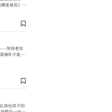
勢調查報告》指
的新形態人生
——勞保老年
滿幾年才能退
多少錢？【目
比其他孩子的
。我們這一代都