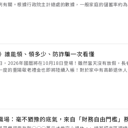
例有關。根據行政院主計總處的數據，一般家庭的儲蓄率約為
錢為目標，在不投資、只存錢的情況下，得工作將近80 年才
人通常是迫不及待的
金》誰能領、領多少、防詐騙一次看懂
，2026年國曆將在10月18日登場！雖然當天沒有放假，長
一度的重陽敬老禮金也即將陸續入帳！對於家中有高齡退休人
補的小確幸。不過，各縣市的發放金額、年齡門檻及設籍時間
行提供帳戶，有些則會由專人親送
出職場：毫不猶豫的底氣，來自「財務自由門檻」