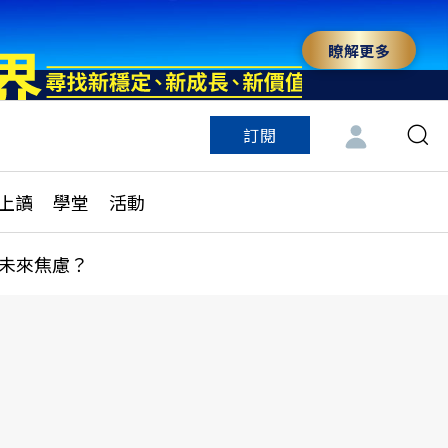
瞭解更多
訂閱
特色頻道
訂閱
見線上讀
ESG遠見
上讀
學堂
活動
多訂閱方案
城市學
刊購買
健康遠見
未來焦慮？
子報訂閱
華人精英論壇
享知識包
領導影響力學院