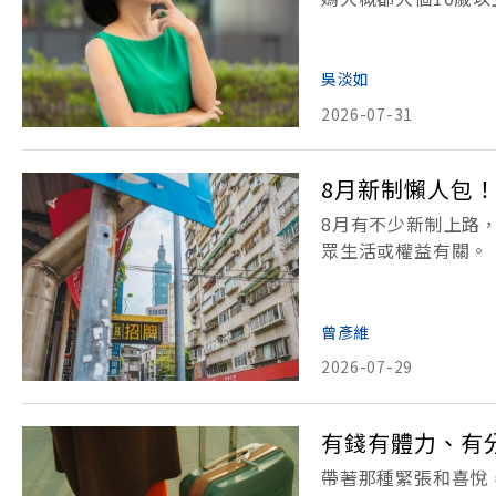
到了退休年齡，成績
有，我知道AI來了，
吳淡如
2026-07-31
8月新制懶人包！
8月有不少新制上路
眾生活或權益有關。
退新制勞動部修正《
金30天猶豫期」，年
曾彥維
2026-07-29
有錢有體力、有
帶著那種緊張和喜悅