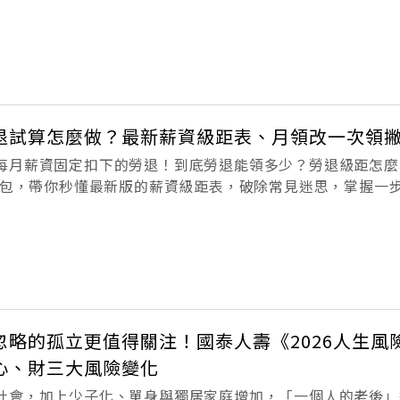
出現一種概略式算法，是依照大多數人的平均餘命，再參考主
）支出水準，估算出一個大略的應準備
退試算怎麼做？最新薪資級距表、月領改一次領
每月薪資固定扣下的勞退！到底勞退能領多少？勞退級距怎麼
懶人包，帶你秒懂最新版的薪資級距表，破除常見迷思，掌握一
 勞退怎麼算？2026勞退薪資級距表格• 勞退試算範例與
成一次領嗎？• 勞
忽略的孤立更值得關注！國泰人壽《2026人生風
心、財三大風險變化
社會，加上少子化、單身與獨居家庭增加，「一個人的老後」