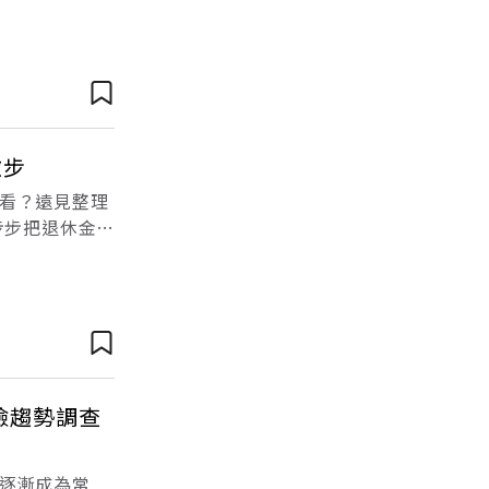
計處所公佈
撇步
看？遠見整理
步步把退休金養
線上試算工具•
險趨勢調查
逐漸成為常