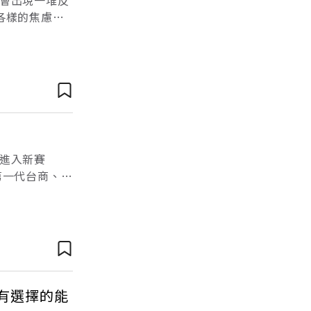
會出現一堆反
各樣的焦慮與
的數字無法信
進入新賽
第一代台商、傳
026年台灣
有選擇的能