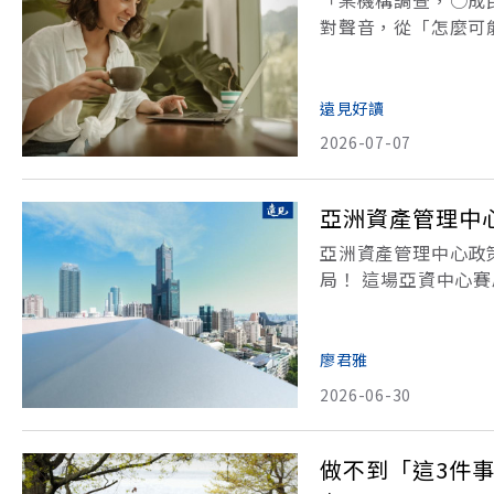
「某機構調查，○成
對聲音，從「怎麼可
嘲諷。這代表，每個
服。（本文節錄自《
遠見好讀
2026-07-07
亞洲資產管理中
亞洲資產管理中心政
局！ 這場亞資中心
承接班的企業二代，以
億元級富豪將達12.4
廖君雅
2026-06-30
做不到「這3件