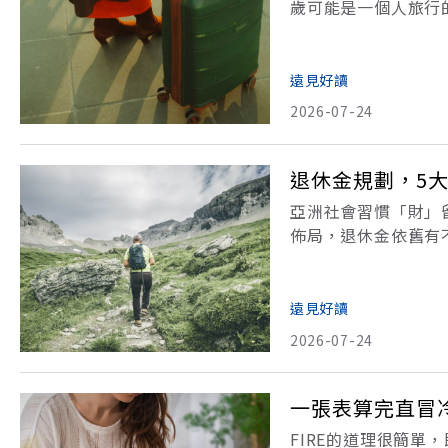
歲可能是一個人旅行
種人生甘苦酸甜，自
事，還有足夠的體力
遠見好讀
2026-07-24
退休金規劃，5
亞洲社會習慣「財」
佈局，退休金依舊有
站，合乎「情」、「
為繼，這才是美好人
遠見好讀
2026-07-24
一張表算完直冒
FIRE的道理很簡