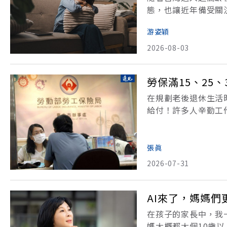
態，也讓近年備受關
出，「孤獨與孤立」
游姿穎
風險。面對這項新風
2026-08-03
勞保滿15、25
在規劃老後退休生活
給付！許多人辛勤工
休？網路上流傳「年
錄】 • 勞保年資到
張眞
2026-07-31
AI來了，媽媽們
在孩子的家長中，我
媽大概都大個10歲