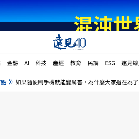
章
特輯
文章
大學升學、職涯攻略
遠
際
金融
AI
科技
產經
教育
民調
ESG
遠見線
國際
更
縣市施政調查全解析
金融
單
民調
盲點
如果隨便刷手機就能變厲害，為什麼大家還在為了
產經
電
好享生活
獨
專欄