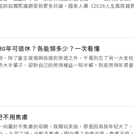
注的孤獨死議題受到更多討論。國泰人壽《2026人生風險趨
不再只是個人情感問題，而是可能牽動身體、心理與財務健康
險變數，我們該如何以及早為自
、30年可退休？各能領多少？一次看懂
時，除了雇主提撥與自提的勞退之外，千萬別忘了另一大支柱
作大半輩子，卻對自己的勞保權益一知半解。到底勞保年資要
資沒滿25年不能選月領」是真的嗎？提早或延後請領又會差
底要滿幾年才能退休？滿15、
更不用焦慮
一向屬於不焦慮的母親。我開玩笑說，那是因為我年紀大了，
以上，久混江湖，比較不焦慮。明白嗎？內捲沒用，焦慮沒用