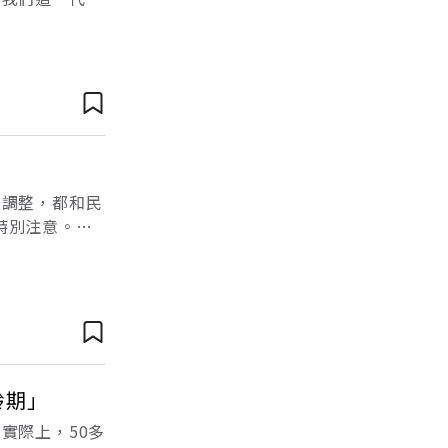
會成功。還
位調整，都和民
特別注意。勞
、新增「月退休
齡期」
實際上，50多