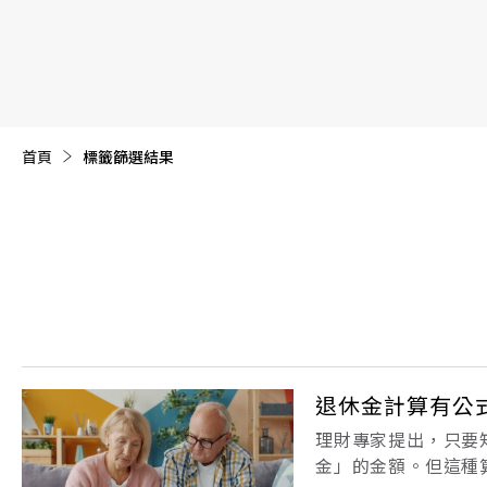
【遠見40週年慶】訂《遠見》贈實用家電3選1+暢銷好
首頁
目前頁面：
標籤篩選結果
退休金計算有公
理財專家提出，只要
金」的金額。但這種