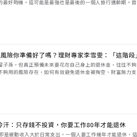
的最好時機。這可能是最強也是最後的一個人旅行適齡期。首
己已經是一個成熟的大人。很清楚自己有多少錢，可以怎麼花
可以跑掉。（本文節錄自《終
大風險你準備好了嗎？理財專家李雪雯：「這階段
留子孫，但真正預備未來要花在自己身上的退休金，往往不夠
不夠用的風險存在，如何有效避免退休金被掏空、財富無力支
理」的籌備退休金，才是最安全的養老人生。別讓自己的最後
生的開始。（本文節錄自《讓退休金
冷汗：只存錢不投資，你要工作80年才能退休
單，即是被動收入大於日常支出。一個人要工作幾年才能退休，