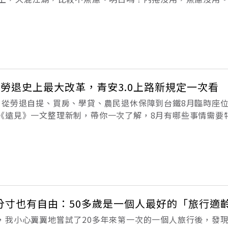
好未必快樂或比較有出息，念什麼好學校，也不保證將來是否
未來一切朦朧。 我
勞退史上最大改革，青安3.0上路新規定一次看
，從勞退自提、買房、學貸、農民退休保障到台鐵8月臨時座
《遠見》一文整理新制，帶你一次了解，8月有哪些事情需要
勞工退休金條例施行細則》，8月1日起將有以下5項變革：1
資滿15年以上勞工，若
分寸也有自由：50多歲是一個人最好的「旅行適
，我小心翼翼地嘗試了20多年來第一次的一個人旅行後，發現