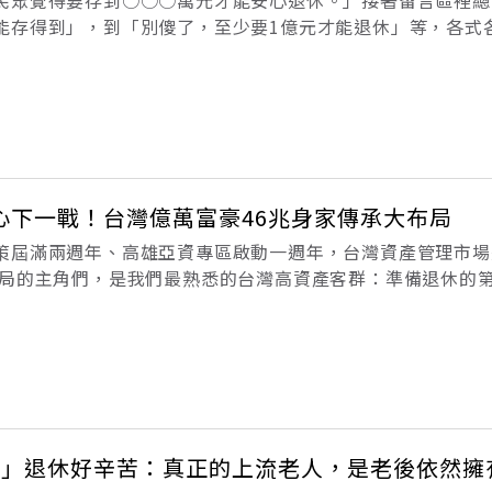
民眾覺得要存到○○○萬元才能安心退休。」接著留言區裡總
能存得到」，到「別傻了，至少要1億元才能退休」等，各式
人的開支狀況及存錢理財的方法都不一樣，自然對於別人提出
我用四年就財富自由》一書，作者
心下一戰！台灣億萬富豪46兆身家傳承大布局
策屆滿兩週年、高雄亞資專區啟動一週年，台灣資產管理市場
賽局的主角們，是我們最熟悉的台灣高資產客群：準備退休的
及因AI與半導體鏈崛起而身價暴漲的科技新富。 數據顯示，2
萬
事」退休好辛苦：真正的上流老人，是老後依然擁