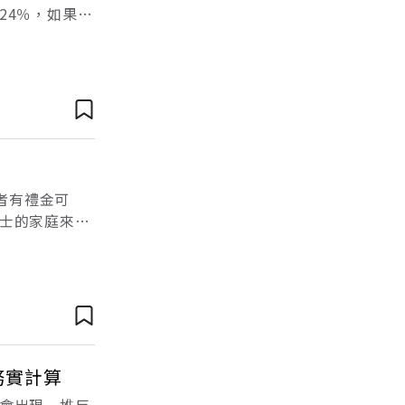
24％，如果以
能退休。有了投
者有禮金可
士的家庭來
要求各有不
務實計算