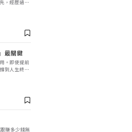
先，經歷過種
。如果真的有
」最關鍵
用。即使提前
撐到人生終
一哩路，無以
這跟賺多少錢無