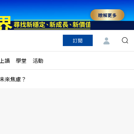
瞭解更多
訂閱
特色頻道
訂閱
見線上讀
ESG遠見
上讀
學堂
活動
多訂閱方案
城市學
刊購買
健康遠見
未來焦慮？
子報訂閱
華人精英論壇
享知識包
領導影響力學院