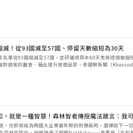
n Pratoomkaew）昨天在例行記者會表示，終止60天免簽
減！從93國減至57國、停留天數縮短為30天
名單從93國縮減至57國，並研議將原本60天免簽證措施縮
對遊客的審查，藉此提升旅遊品質。泰國鮮新聞（Khaoso
urasak Phancharoenworakul）表示，提議取消上屆
知，就是一種智慧！森林智者傳授魔法箴言：我
約恩，在即將成為跨國大企業最年輕的財務長時，選擇拋下一
在森林寺院中，他被授予了稱號Natthiko──意思是「在智