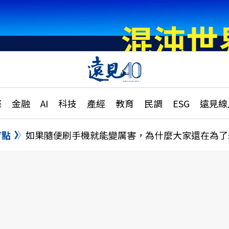
章
特輯
文章
大學升學、職涯攻略
遠
際
金融
AI
科技
產經
教育
民調
ESG
遠見線
國際
更
縣市施政調查全解析
金融
單
民調
盲點
如果隨便刷手機就能變厲害，為什麼大家還在為了
產經
電
好享生活
獨
專欄