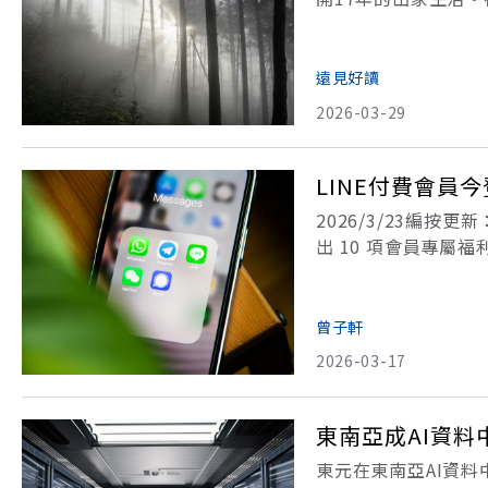
人」。而「我可能錯
可能錯了》一書，作
遠見好讀
2026-03-29
LINE付費會員
2026/3/23編按更
出 10 項會員專屬
橫跨企業服務、影視
到底有哪些好康
曾子軒
2026-03-17
東南亞成AI資
東元在東南亞AI資