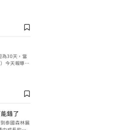
等措施將於王室公
短為30天，當
d）今天報導，
政府於2024年7
可能錯了
切到泰國森林展
慧中成長的