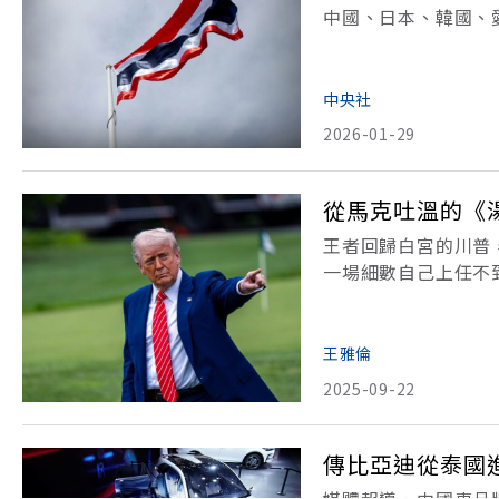
中國、日本、韓國、
10個經濟體被列入
的半年期報告，這些
中央社
2026-01-29
從馬克吐溫的《
王者回歸白宮的川普
一場細數自己上任不
與盧安達、柬埔寨與
經是「朕即天下」的
王雅倫
2025-09-22
傳比亞迪從泰國