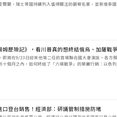
愛爾蘭、瑞士等國持續列入值得關注的觀察名單，並新增泰國
觀察名單。美國財政部向國會遞交關於美國主要貿易夥伴總體
貿易夥伴占美國商品與服務對外
湯姆歷險記》，看川普真的想終結俄烏、加薩戰
，即將在9/23日迎來他第二任的首場聯合國大會演說。各方
到十個月之內，如何終結了「六場戰爭」的華麗行銷：以色列
泰國、印度與巴基斯坦、亞美尼亞與阿塞拜然，埃及與衣索比
新美帝，為什麼還糾結小小一
進口登台銷售！經濟部：研議管制措施防堵