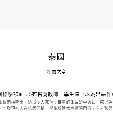
書6選3 特價 3,980 元
泰國
相關文章
園槍擊悲劇：5死皆為教師！學生憶「以為是惡作
生校園槍擊案，造成多人死傷；目擊師生告訴中央社，原以為
，才發現有人在校園開槍，學生躲進教室緊閉門窗，有人驚恐