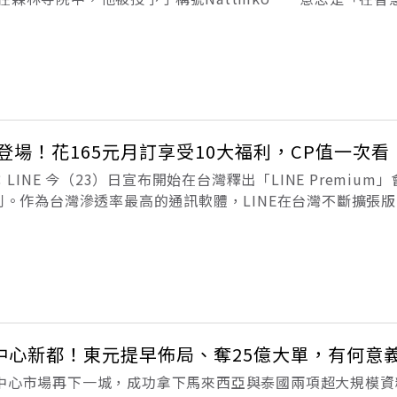
了」這句話，正是比約恩在寺院中汲取到最關鍵的智慧。（本
者：比約恩．納提科．林
今登場！花165元月訂享受10大福利，CP值一次看
新：LINE 今（23）日宣布開始在台灣釋出「LINE Premiu
福利。作為台灣滲透率最高的通訊軟體，LINE在台灣不斷擴張
、電商與媒體等事業，其商業模式也即將在今年迎來重大轉變。
料中心新都！東元提早佈局、奪25億大單，有何意
料中心市場再下一城，成功拿下馬來西亞與泰國兩項超大規模