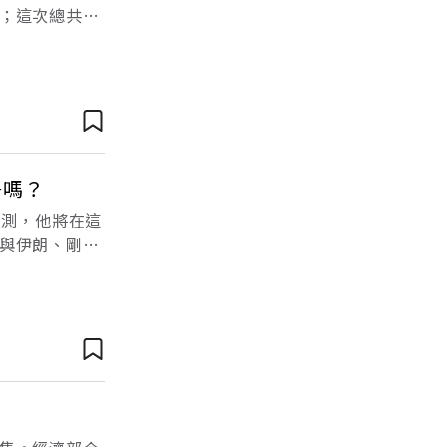
；這次總共有
經濟與外匯政策
爭嗎？
預測，他將在這
與伊朗、剛果
亞。話說他已