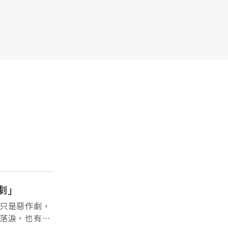
劇」
只是惡作劇，
落淚，也有人