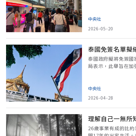
長蒙坤（Mungkor
報（Royal Gaze
中央社
2026-05-20
泰國免簽名單擬縮
泰國政府擬將免簽國家
局表示，此舉旨在加強
觀光與體育部長蘇拉薩（S
月推出的
中央社
2026-04-28
理解自己一無所
26歲事業有成的比
開17年的出家生活。