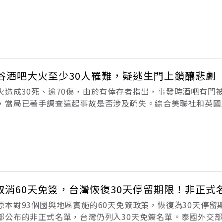
命。曼谷郊區的「帖詩林學校暖武里分校」（Debsirin Nont
槍擊案，
曼谷酒吧大火至少30人罹難，疑逃生門上鎖釀悲劇
火造成30死、逾70傷，由於有倖存者指出，事發時酒吧有門
，當局已著手調查這起事故是否涉及疏失。綜合美聯社和英國
）報導，這起大火發生在12日深夜，是當地17年來最致命的酒吧
控制住。警方表示
取消60天免簽，台灣恢復30天停留期限！非正式
原本對93個國與地區實施的60天免簽政策，恢復為30天停留
部公布的非正式名單，台灣仍列入30天免簽名單。泰國外交