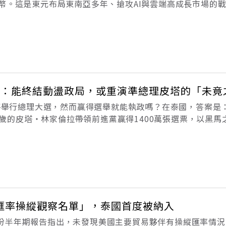
台幣。這是東元布局東南亞多年、搶攻AI與雲端高成長市場的
標勝出，東元正穩步鞏固亞太資料中心版圖，成為區域AI基
機電大廠東元在東南亞市
大選：能終結動盪政局，或重演準總理皮塔的「未竟
泰國將舉行總理大選，然而贏得選舉就能執政嗎？在泰國，答案是
，42歲的皮塔・林家倫拉帶領前進黨贏得1400萬張選票，以黑
雷動，年輕世代相信改變終於到來。然而，僅僅60天後，國
把持的參議院阻擋
匯率操縱觀察名單」，泰國首度被納入
份半年期報告指出，未發現美國主要貿易夥伴有操縱匯率情況