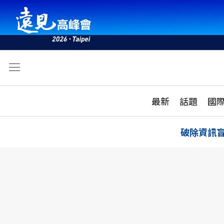
文
最新
最新
話題
國
雜誌目錄
活動
話題
AI
破除資訊
學堂
專題報導
科技
教育
遠見ON AIR
影音
合作