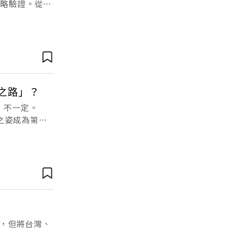
戰略驗證。從併
礎建設不可忽視
之路」？
：不一定。
馬之姿成為第一
會總理選舉，皮
，但將台灣、