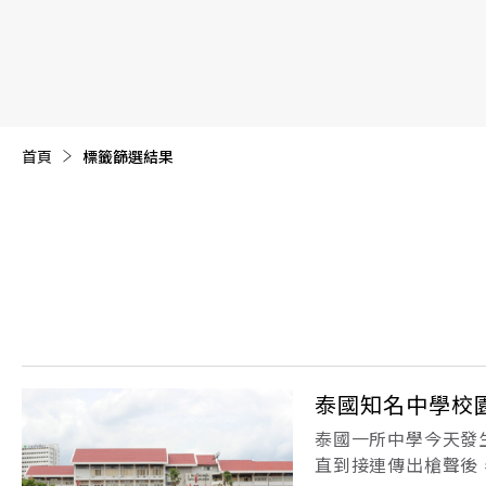
【遠見40週年慶】訂《遠見》贈實用家電3選1+暢銷好
首頁
目前頁面：
標籤篩選結果
泰國知名中學校
泰國一所中學今天發
直到接連傳出槍聲後