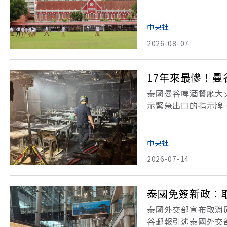
冒險衝出教室提醒他人逃
School）今天發生
中央社
2026-08-07
17年來最慘！
泰國曼谷啤酒餐廳大
示緊急出口的指示牌
網（BBC News
花了半小時才將火勢
中央社
2026-07-14
泰國免簽新政：
泰國外交部宣布取消
谷郵報引述泰國外交