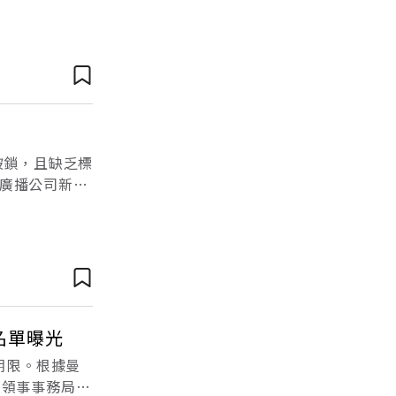
haburi
被鎖，且缺乏標
廣播公司新聞
火災。消防人員
名單曝光
期限。根據曼
部領事事務局局