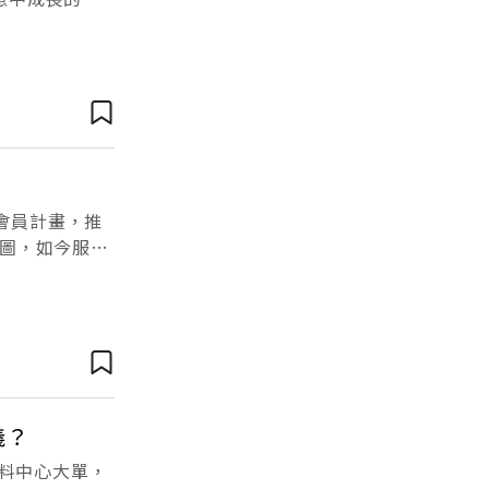
文節錄自《我
m」會員計畫，推
版圖，如今服務
月付165元
義？
資料中心大單，