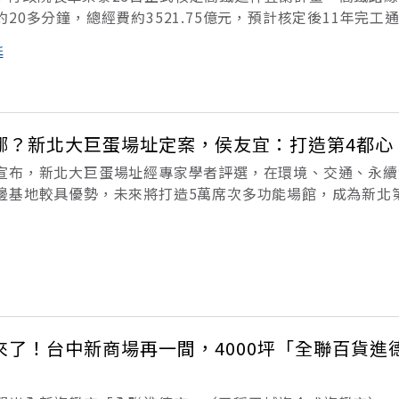
20多分鐘，總經費約3521.75億元，預計核定後11年完工
揆表示，這是連接東部高鐵第一站，未來成為強化東台灣交通
廷
大的聯外交
哪？新北大巨蛋場址定案，侯友宜：打造第4都心
宣布，新北大巨蛋場址經專家學者評選，在環境、交通、永續
邊基地較具優勢，未來將打造5萬席次多功能場館，成為新北
取體育局長洪玉玲的專案報告後表示，運動產業將帶動經濟發
動「都心軸」的概念。新北已有
了！台中新商場再一間，4000坪「全聯百貨進德