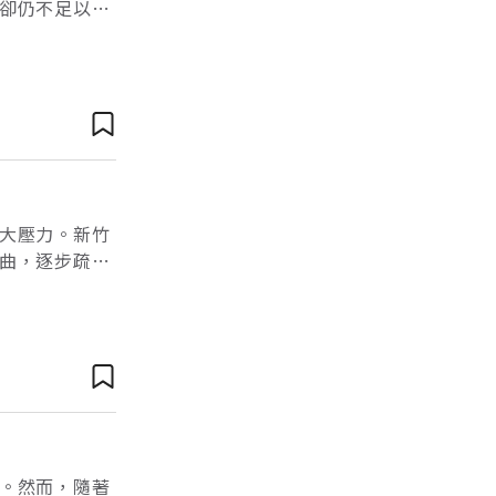
卻仍不足以承
台、地方組織
大壓力。新竹
曲，逐步疏通
停車場」常被
。然而，隨著