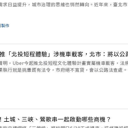
需求日益提升，城市治理的思維也悄然轉向。近年來，臺北市
心，透過「臺北交通安心行」計畫，重新檢視街道空間的使用
共空間活化，逐步讓行人重新成為城
劃製作
er推「北投短程體驗」涉機車載客，北市：將以公
聲明，Uber今起推北投短程文化體驗計畫實屬機車載客，法
果執行就是挑釁既有法令，市府絕不寬貸，會以公路法查處。
試辦機車載客，業者稱在評估階段。交通部當時表示，計程車客
開放機車，違規駕駛最高處新
車！土城、三峽、鶯歌串一起啟動哪些商機？