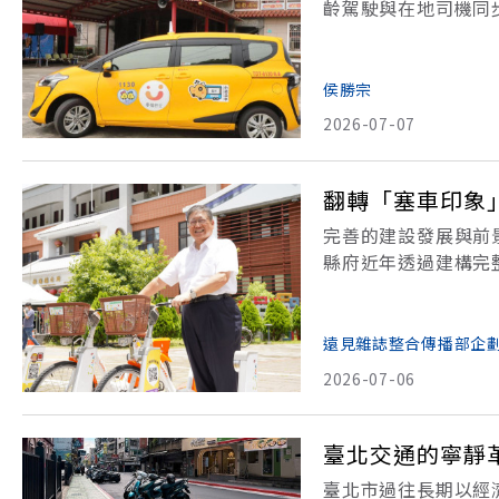
齡駕駛與在地司機同
接分散、臨時、生活
與公共資源，共同接住
侯勝宗
2026-07-07
翻轉「塞車印象
完善的建設發展與前
縣府近年透過建構完
大新竹地區的交通瓶
用來形容大新竹地區
遠見雜誌整合傳播部企
2026-07-06
臺北交通的寧靜
臺北市過往長期以經