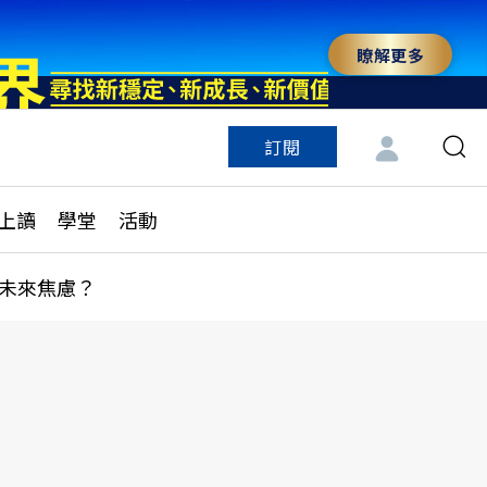
瞭解更多
訂閱
特色頻道
訂閱
見線上讀
ESG遠見
上讀
學堂
活動
多訂閱方案
城市學
刊購買
健康遠見
未來焦慮？
子報訂閱
華人精英論壇
享知識包
領導影響力學院