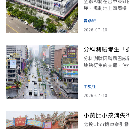
全聯即將在台中東區
坪、規劃地上四層樓
日訂在2026年7月
曾彥維
給這座台中新地標。
2026-07-16
分科測驗考生「
分科測驗因颱風巴威
地點衍生的交通、住
會、大學入學考試中
到7月13日、14日
中央社
2026-07-10
小黃比小孩消失
北投Uber機車案