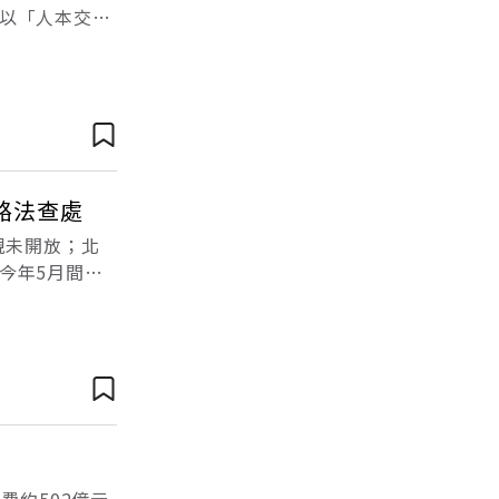
以「人本交
方式，從街道
路法查處
規未開放；北
今年5月間傳
運業是以小客