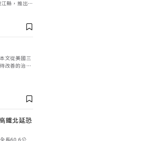
連江縣，推出最
委會也推出一系
本文從美國三
待改善的治理
nsit
：高鐵北延恐
長60.6公