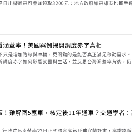
平日出遊最高可疊加領取3200元；地方政府如高雄市也攜手
的高雄馬祖團體旅遊補助計畫。為迎接即將到來的國慶連假，僑
合資格的僑
看涵蓋率！美國案例揭開調度赤字真相
不只是增加路線與車輛，更關鍵的是能否真正滿足移動需求。
析調度赤字如何影響就醫與生活，並反思台灣涵蓋率背後，仍
過了一個台灣人陌生的節日：「偏鄉大眾運輸日」（Rural Tra
美國全國農村運輸
板！難解國5塞車，核定後11年通車？交通學者
按更新：行政院長卓榮泰23日正式核定高鐵延伸宜蘭計畫，高鐵路線全