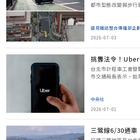
都市型態改變與步行
通」作為交通改革核
設計、路口安全到公
遠見雜誌整合傳播部企
2026-07-03
挑釁法令！Ub
台北市計程車工會發
市交通局長表示，如
出Uber擬於北投
車載客營運，法規未
中央社
2026-07-01
三鶯線6/30通