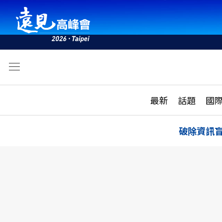
文
最新
最新
話題
國
雜誌目錄
活動
話題
AI
破除資訊
學堂
專題報導
科技
教育
遠見ON AIR
影音
合作