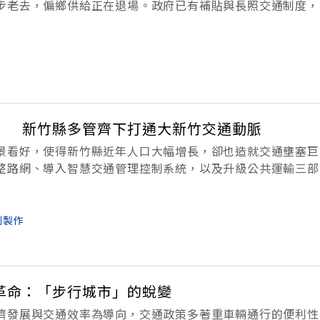
步老去，偏鄉供給正在退場。政府已有補貼與長照交通制度，
化的需求。真正的解方不是等平台進場，而是用制度設計讓平
最後一哩路。2026年酷熱
」 新竹縣多管齊下打通大新竹交通動脈
景看好，使得新竹縣近年人口大幅增長，卻也造就交通壅塞巨
整路網、導入智慧交通管理控制系統，以及升級公共運輸三部
頸，要讓居民對於交通環境改善更有感。過去，「大型移動式
的交通情況。造成壅塞的主要原因
劃製作
革命：「步行城市」的蛻變
濟發展與交通效率為導向，交通政策多著重車輛通行的便利性