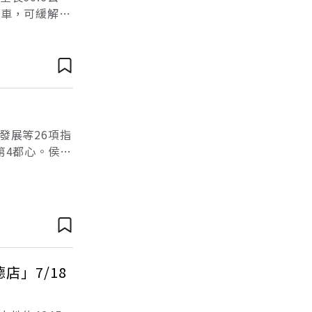
通車，可緩解國
韌性的新起
發展等26項指
第4都心。侯友
展，結合觀
店」7/18