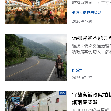
旅補助方案」，主打
高可領10000元
張眞
、
遠見編輯部
列國旅補助方案，符
2026-07-30
偏鄉運輸不能只
編按：偏鄉交通治理
項政策案例切入，解
挑戰。7月16日，美國
Day）。這一天，由
侯勝宗
2026-07-27
宜蘭高鐵政院拍
讓兩鐵雙輸
2026/7/24編