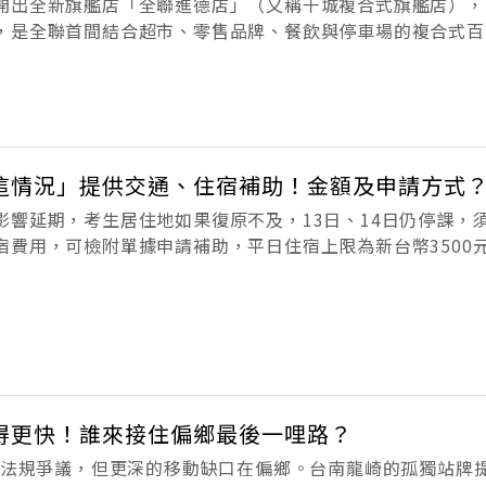
開出全新旗艦店「全聯進德店」（又稱干城複合式旗艦店），占
，是全聯首間結合超市、零售品牌、餐飲與停車場的複合式百
18日（週六）。這也讓「全台最大全聯」的封號從台南新營金
本文整理位置交通、樓層
這情況」提供交通、住宿補助！金額及申請方式
影響延期，考生居住地如果復原不及，13日、14日仍停課，
宿費用，可檢附單據申請補助，平日住宿上限為新台幣3500
心日前宣布，因應颱風巴威威脅，原訂7月11日、12日舉行
舉行。教育部主任秘
得更快！誰來接住偏鄉最後一哩路？
引發法規爭議，但更深的移動缺口在偏鄉。台南龍崎的孤獨站牌