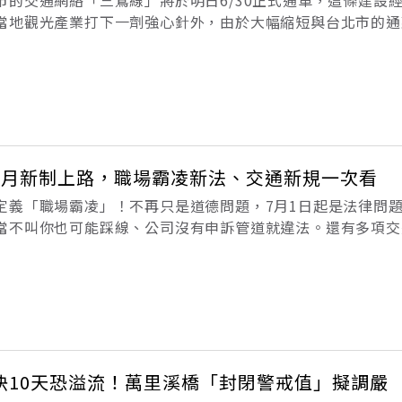
的交通網絡「三鶯線」將於明日6/30正式通車，這條建設經
當地觀光產業打下一劑強心針外，由於大幅縮短與台北市的通
的人才供應，讓他看好土城未來高科技產業的發展。三鶯線全長1
站，是新北市第一條自辦
7月新制上路，職場霸凌新法、交通新規一次看
定義「職場霸凌」！不再只是道德問題，7月1日起是法律問
當不叫你也可能踩線、公司沒有申訴管道就違法。還有多項交
務必小心留意，7月最重要的事，這篇全整理完畢。「職場霸
法」增訂職場霸凌防治專章，認
快10天恐溢流！萬里溪橋「封閉警戒值」擬調嚴