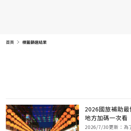
【遠見40週年慶】訂《遠見》贈實用家電3選1+暢銷好
首頁
目前頁面：
標籤篩選結果
2026國旅補助
地方加碼一次看
2026/7/30更