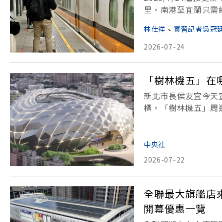
里，南港至宜蘭只需約
道五號塞車問題。卓
林仕祥
、
實習記者吳冠
點。這條宜蘭史上龐
2026-07-24
「樹林機五」在
新北市長侯友宜今天
標，「樹林機五」周
宜今天在市政會議聽
光、商業模式，會帶
中央社
2026-07-22
全聯最大旗艦店來
開幕優惠一覽