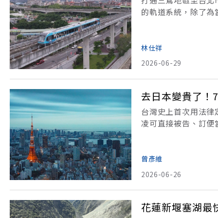
打通三鶯地區至台北市
的軌道系統，除了為
立委受訪指出，大量
里，共設置12座車
林仕祥
2026-06-29
去日本變貴了！
台灣史上首次用法律
凌可直接被告、訂便
月份上路，提醒大家
上路「職業安全衛生
曾彥維
2026-06-26
花蓮新堰塞湖最