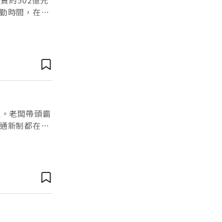
費約502億元
勤時間，在地
4.29公
題。老闆帶頭霸
通新制都在7
凌防治專章」