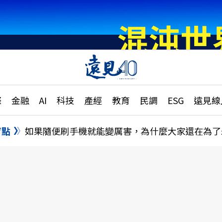
章
特輯
文章
大學升學、職涯攻略
遠
際
金融
AI
科技
產經
教育
民調
ESG
遠見線
國際
更
縣市施政調查全解析
金融
單
民調
盲點
如果隨便刷手機就能變厲害，為什麼大家還在為了
產經
電
好享生活
獨
專欄