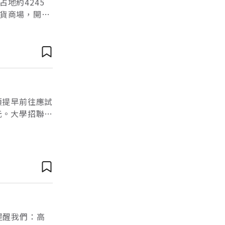
地約4245
貨商場，開幕
華店，正式移交
？
須提早前往應試
元。大學招聯
的分科測驗，延
提醒我們：高