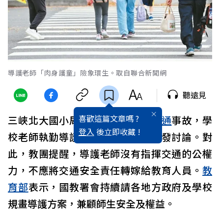
導護老師「肉身護童」險象環生。取自聯合新聞網
聽遠見
喜歡這篇文章嗎 ?
三峽北大國小周邊日前發生嚴重
交通
事故，學
登入
後立即收藏 !
校老師執勤導護「肉身護童」也引發討論。對
此，教團提醒，導護老師沒有指揮交通的公權
力，不應將交通安全責任轉嫁給教育人員。
教
育部
表示，國教署會持續請各地方政府及學校
規畫導護方案，兼顧師生安全及權益。