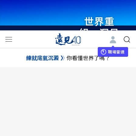
世界重
組・洞見
未來 與
世界領袖
職場雷達
練就底氣沉澱
你看懂世界了嗎？
同行