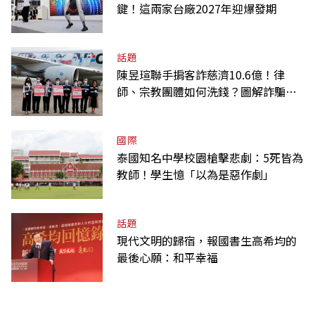
鍵！這兩家台廠2027年迎爆發期
話題
陳昱瑄聯手掮客詐慈濟10.6億！律
師、宗教團體如何洗錢？圖解詐騙關
係網
國際
泰國知名中學校園槍擊悲劇：5死皆為
教師！學生憶「以為是惡作劇」
話題
現代文明的歸宿，報國書生高希均的
最後心願：和平幸福