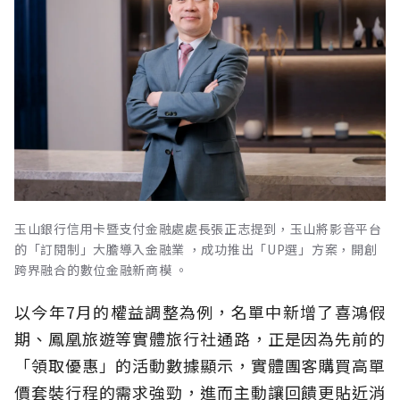
玉山銀行信用卡暨支付金融處處長張正志提到，玉山將影音平台
的「訂閱制」大膽導入金融業 ，成功推出「UP選」方案，開創
跨界融合的數位金融新商模 。
以今年7月的權益調整為例，名單中新增了喜鴻假
期、鳳凰旅遊等實體旅行社通路，正是因為先前的
「領取優惠」的活動數據顯示，實體團客購買高單
價套裝行程的需求強勁，進而主動讓回饋更貼近消