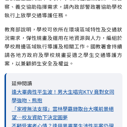
察、義交協助指揮需求，請內政部警政署協助學校
執行上放學交通導護任務。
教育部說明，學校可依所在環境區域特性及交通狀
況需求，彈性規畫及運用在地資源與人力，編組於
學校周邊區域執行導護及相關工作。國教署會持續
請各地方政府及學校規畫妥適之學生交通導護方
案，以兼顧師生安全及權益。
延伸閱讀
逢大畢典性平生波！男大生唱完KTV 竟對女同
學強吻、熊抱
「家裡無法支撐」雲林學霸錄取台大嘆前景絕
望…校友資助下決定圓夢
不顧受害者心情？逢甲男畢業生涉性平案仍現