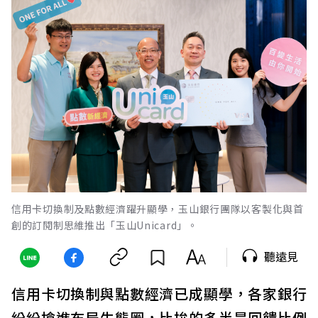
信用卡切換制及點數經濟躍升顯學，玉山銀行團隊以客製化與首
創的訂閱制思維推出「玉山Unicard」。
聽遠見
信用卡切換制與點數經濟已成顯學，各家銀行
紛紛搶進布局生態圈，比拚的多半是回饋比例