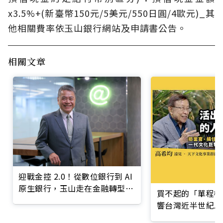
x3.5%+(新臺幣150元/5美元/550日圓/4歐元)_其
他相關費率依玉山銀行網站及申請書公告。
相關文章
迎戰金控 2.0！從數位銀行到 AI
原生銀行，玉山走在金融轉型最
買不起的「單程機
前線
響台灣近半世紀思