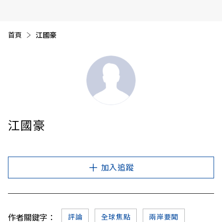
首頁
目前頁面：
江國豪
江國豪
加入追蹤
作者關鍵字：
評論
全球焦點
兩岸要聞