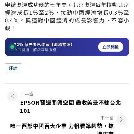
申辦奧運成功後的七年間，北京奧運每年拉動北京
經濟成長1％至2％，拉動中國經濟增長0.3％至
0.4％。奧運對中國經濟的成長影響力，不容小
覷！
72%
領先者已開啟【職場雷達】
立即開啟
立即開通！解鎖專屬服務
評論
上一篇
EPSON窗邊閱讀空間 盡收美景不輸台北
101
下一篇
唯一西部中國百大企業 力帆看準趨勢，搶
進車市