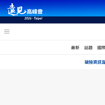
文
最新
最新
話題
國
雜誌目錄
活動
話題
AI
破除資訊
學堂
專題報導
科技
教育
遠見ON AIR
影音
合作