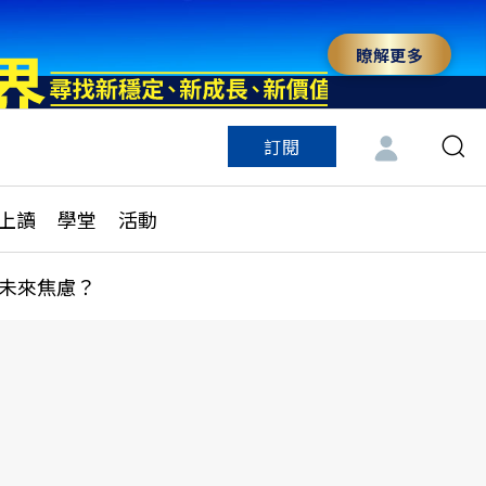
瞭解更多
訂閱
特色頻道
訂閱
見線上讀
ESG遠見
上讀
學堂
活動
多訂閱方案
城市學
刊購買
健康遠見
未來焦慮？
子報訂閱
華人精英論壇
享知識包
領導影響力學院