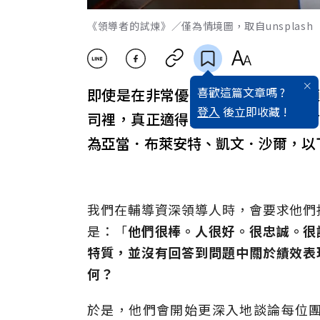
《領導者的試煉》／僅為情境圖，取自unsplash
喜歡這篇文章嗎 ?
即使是在非常優秀的公司裡，真正適
登入
後立即收藏 !
司裡，真正適得其所的員工可能只有
為亞當．布萊安特、凱文．沙爾，以
我們在輔導資深領導人時，會要求他們
是：「
他們很棒。人很好。很忠誠。很
特質，並沒有回答到問題中關於績效表
何？
於是，他們會開始更深入地談論每位