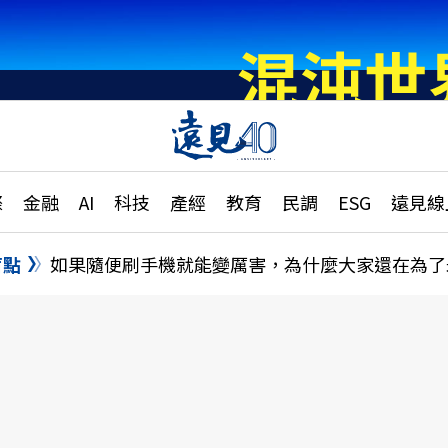
章
特輯
文章
大學升學、職涯攻略
遠
際
金融
AI
科技
產經
教育
民調
ESG
遠見線
國際
更
縣市施政調查全解析
金融
單
民調
盲點
如果隨便刷手機就能變厲害，為什麼大家還在為了
產經
電
好享生活
獨
專欄