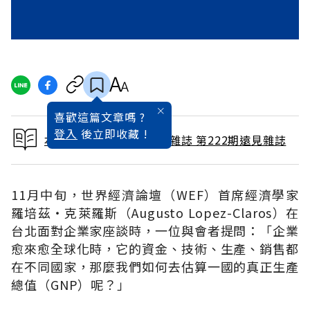
喜歡這篇文章嗎 ?
登入
後立即收藏 !
本文出自 2004 / 12月號雜誌 第222期遠見雜誌
11月中旬，世界經濟論壇（WEF）首席經濟學家
羅培茲‧克萊羅斯（Augusto Lopez-Claros）在
台北面對企業家座談時，一位與會者提問：「企業
愈來愈全球化時，它的資金、技術、生產、銷售都
在不同國家，那麼我們如何去估算一國的真正生產
總值（GNP）呢？」