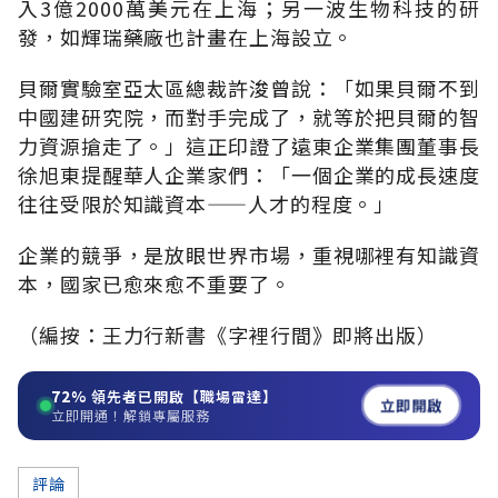
入3億2000萬美元在上海；另一波生物科技的研
發，如輝瑞藥廠也計畫在上海設立。
貝爾實驗室亞太區總裁許浚曾說：「如果貝爾不到
中國建研究院，而對手完成了，就等於把貝爾的智
力資源搶走了。」這正印證了遠東企業集團董事長
徐旭東提醒華人企業家們：「一個企業的成長速度
往往受限於知識資本——人才的程度。」
企業的競爭，是放眼世界市場，重視哪裡有知識資
本，國家已愈來愈不重要了。
（編按：王力行新書《字裡行間》即將出版）
72%
領先者已開啟【職場雷達】
立即開啟
立即開通！解鎖專屬服務
評論