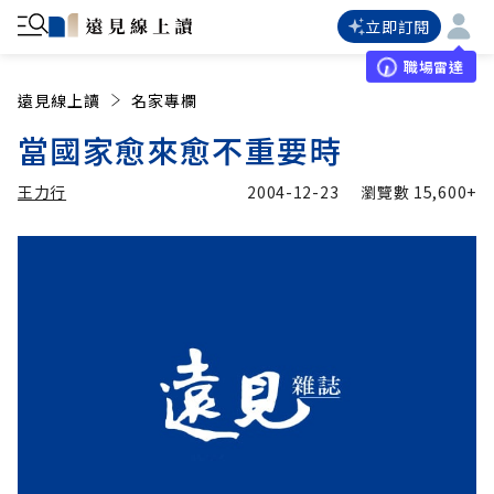
立即訂閱
職場雷達
遠見線上讀
名家專欄
當國家愈來愈不重要時
王力行
2004-12-23
瀏覽數
15,600+
加入追蹤
王力行