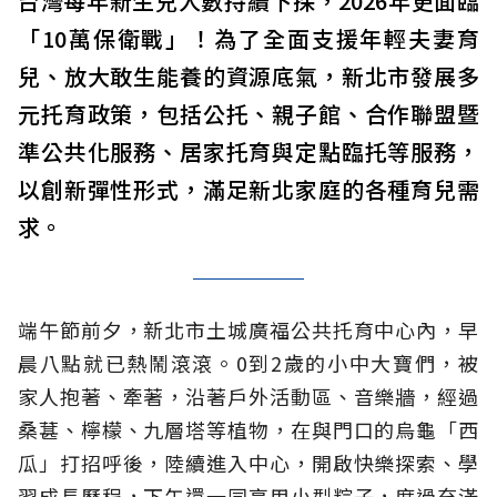
台灣每年新生兒人數持續下探，2026年更面臨
「10萬保衛戰」！為了全面支援年輕夫妻育
兒、放大敢生能養的資源底氣，新北市發展多
元托育政策，包括公托、親子館、合作聯盟暨
準公共化服務、居家托育與定點臨托等服務，
以創新彈性形式，滿足新北家庭的各種育兒需
求。
端午節前夕，新北市土城廣福公共托育中心內，早
晨八點就已熱鬧滾滾。0到2歲的小中大寶們，被
家人抱著、牽著，沿著戶外活動區、音樂牆，經過
桑葚、檸檬、九層塔等植物，在與門口的烏龜「西
瓜」打招呼後，陸續進入中心，開啟快樂探索、學
習成長歷程，下午還一同享用小型粽子，度過充滿