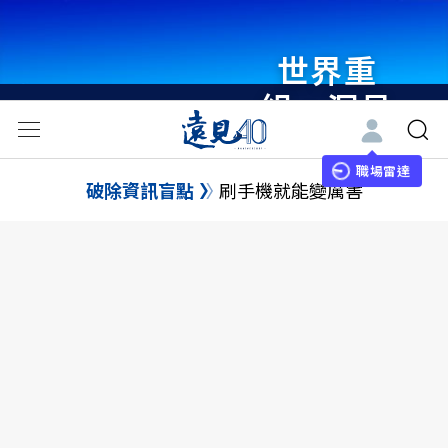
世界重
組・洞見
未來 與
世界領袖
職場雷達
破除資訊盲點
刷手機就能變厲害
同行