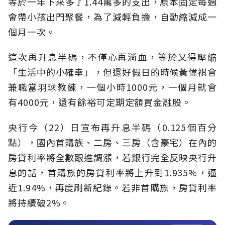
等於一年下來多了1.44萬多的支出，原本固定每週
會帶小孩出門聚餐，為了減輕負擔，自動縮減成一
個月一次。
這次再升息半碼，不僅心再淌血，等於又得壓縮
「生活中的小確幸」，但還好假日的時候黃偉祺會
兼職當羽球教練，一個小時1000元，一個月就會
有4000元，還有餘裕可定期定額買金融股。
央行今（22）日宣布再升息半碼（0.125個百分
點），國內首購族、二房、三房（含豪宅）在內的
房貸利率將全數跟進調漲，若銀行完全反映央行升
息的話，首購族的房貸利率將上升到1.935%，逼
近1.94%，再度刷新紀錄。若非首購族，房貸利率
將持續破2%。