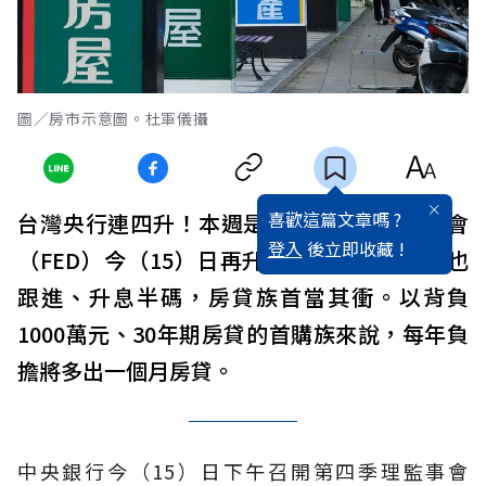
圖／房市示意圖。杜軍儀攝
喜歡這篇文章嗎 ?
台灣央行連四升！本週是超級央行週，聯準會
登入
後立即收藏 !
（FED）今（15）日再升息兩碼，台灣央行也
跟進、升息半碼，房貸族首當其衝。以背負
1000萬元、30年期房貸的首購族來說，每年負
擔將多出一個月房貸。
中央銀行今（15）日下午召開第四季理監事會