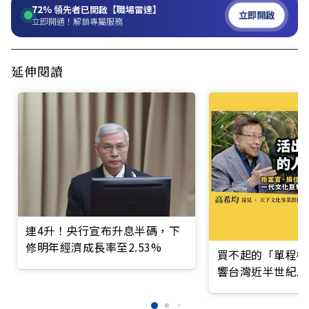
72%
領先者已開啟【職場雷達】
立即開啟
立即開通！解鎖專屬服務
延伸閱讀
連4升！央行宣布升息半碼，下
修明年經濟成長率至2.53%
買不起的「單程機
響台灣近半世紀思