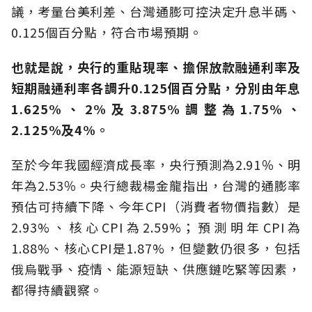
議，考量台美利差、台灣通膨可控決定升息半碼、
0.125個百分點，符合市場預期。
也就是說，央行的重貼現率、擔保放款融通利率及
短期融通利率各調升0.125個百分點，分別由年息
1.625%、2%及3.875%
調整為1.75%、
2.125%及4%。
至於今年我國經濟成長率，央行預測為2.91％、明
年為2.53％。央行總裁楊金龍指出，台灣的通膨率
預估可持續下降、今年CPI（消費者物價指數）是
2.93%、核心CPI為2.59%；預測明年CPI為
1.88%、核心CPI是1.87%，但變數仍很多，包括
俄烏戰爭、疫情、能源短缺、供應鏈吃緊等因素，
都得持續觀察。