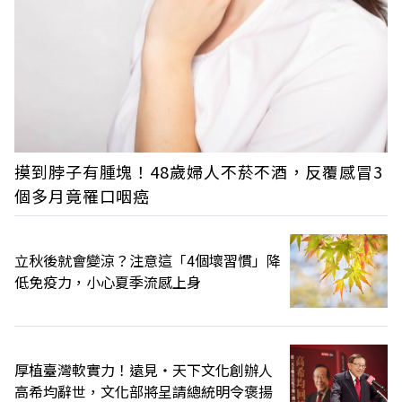
摸到脖子有腫塊！48歲婦人不菸不酒，反覆感冒3
個多月竟罹口咽癌
立秋後就會變涼？注意這「4個壞習慣」降
低免疫力，小心夏季流感上身
厚植臺灣軟實力！遠見‧天下文化創辦人
高希均辭世，文化部將呈請總統明令褒揚