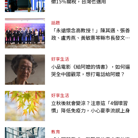
徵15％關稅，台灣也適用
話題
「永遠懷念高教授！」陳其邁、張善
政、盧秀燕、黃敏惠等縣市長發文弔
唁高希均
好享生活
小品電影《給阿嬤的情書》，如何逼
哭全中國觀眾，想打電話給阿嬤？
好享生活
立秋後就會變涼？注意這「4個壞習
慣」降低免疫力，小心夏季流感上身
教育