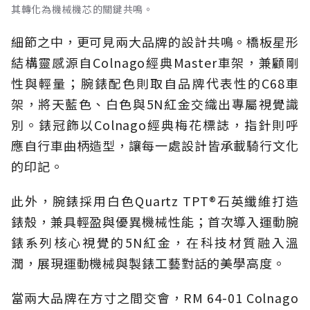
其轉化為機械機芯的關鍵共鳴。
細節之中，更可見兩大品牌的設計共鳴。橋板星形
結構靈感源自Colnago經典Master車架，兼顧剛
性與輕量；腕錶配色則取自品牌代表性的C68車
架，將天藍色、白色與5N紅金交織出專屬視覺識
別。錶冠飾以Colnago經典梅花標誌，指針則呼
應自行車曲柄造型，讓每一處設計皆承載騎行文化
的印記。
此外，腕錶採用白色Quartz TPT®石英纖維打造
錶殼，兼具輕盈與優異機械性能；首次導入運動腕
錶系列核心視覺的5N紅金，在科技材質融入溫
潤，展現運動機械與製錶工藝對話的美學高度。
當兩大品牌在方寸之間交會，RM 64-01 Colnago