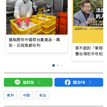
盤點歷年中國禁台農產品，鳳
梨、石斑魚都在列
買不起的「單程機
響台灣近半世紀思
加好友
關注FB
鳳梨
中國
食品