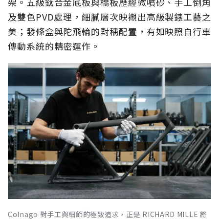
架。五級鈦合金底板與橋板歷經微噴砂、手工倒角
及雙色PVD處理，細膩層次映襯出高級製錶工藝之
美；發條盒與陀飛輪的對稱配置，有如映照自行車
傳動系統的精密運作。
Colnago 對手工與細節的極致追求，正是 RICHARD MILLE 將