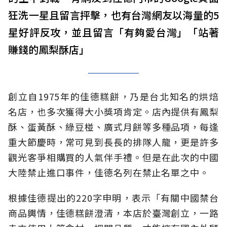
狂洗一星且留言抨擊，也有台灣網友以海量的5
星好評反攻，並且留言「有夠愛台灣」「站著
賺錢的鳳梨酥店」
創立自1975年的佳德糕餅，乃是台北知名的烘焙
名店，也多次獲得大小獎項肯定。店內提供有鳳梨
酥、蛋黃酥、綠豆椪、廣式月餅等多種品項，每逢
重大節慶時，常可見到長長的排隊人龍，更是許多
觀光客爭相購買的人氣伴手禮。但是在此次的中國
大陸禁止進口事件，佳德名列在禁止名單之中。
根據佳德提出的220字申明，表示「有關中國禁台
商品輿情，佳德糕餅澄清，本店於臺灣創立，一路