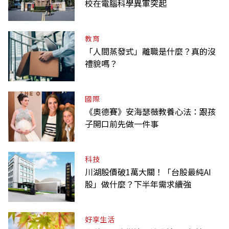
校在電腦科學異軍突起
教育
「人間蒸發式」離職是什麼？真的沒
禮貌嗎？
國際
《奧德賽》安海瑟薇教養心法：跟孩
子開口前先做一件事
科技
川湖股價破1萬大關！「台股最純AI
股」做什麼？下半年需求續強
好享生活