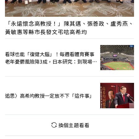
「永遠懷念高教授！」陳其邁、張善政、盧秀燕、
黃敏惠等縣市長發文弔唁高希均
看球也能「復健大腦」！每週看體育賽事
老年憂鬱風險降3成，日本研究：到現場效
果更好
追思〉高希均教授一定放不下「這件事」
換個主題看看