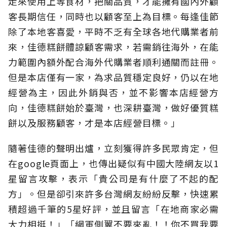
走來使用上等食材，把關品質，才能擁有國內外顧
客長期信任，同時也以顧客至上為目標。每逢佳節
除了本地客喜愛，平時不乏有全球各地代購業者前
來，佳德糕餅體諒顧客需求，若需銷往海外，在能
力範圍內額外配合海外代購業者順利通關而註冊。
但是本店僅有一家，為求品質穩定良好，仍以在地
經營為主，因此外銷與否，並不影響本店經營方
向，佳德糕餅始於臺灣，也深耕臺灣，做好優質糕
餅以及服務顧客，才是本店經營目標。」
隨著佳德的聲明出爐，立刻獲得許多民眾肯定，但
在google頁面上，也傳出疑似有中國大陸網友以1
星留言攻擊，表示「貴公司是有什麼了不起的配
方」。但是卻引來許多台灣網友紛紛反擊，快速累
積超過千筆的5星好評，並且留言「在地商家必需
大力相挺！」「網軍側翼不要來亂！！你不買我要