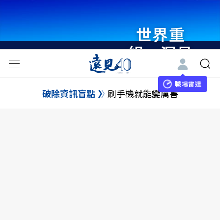
世界重
組・洞見
未來 與
世界領袖
職場雷達
破除資訊盲點
刷手機就能變厲害
同行