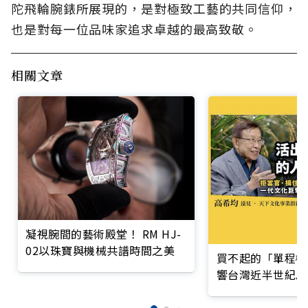
陀飛輪腕錶所展現的，是對極致工藝的共同信仰，
也是對每一位品味家追求卓越的最高致敬。
相關文章
凝視腕間的藝術殿堂！ RM HJ-
02以珠寶與機械共譜時間之美
買不起的「單程機
響台灣近半世紀思