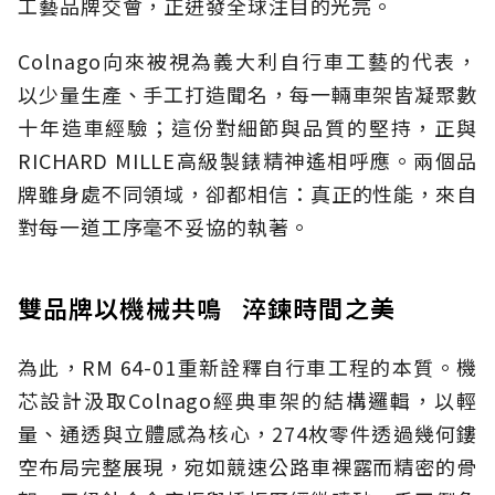
工藝品牌交會，正迸發全球注目的光亮。
Colnago向來被視為義大利自行車工藝的代表，
以少量生產、手工打造聞名，每一輛車架皆凝聚數
十年造車經驗；這份對細節與品質的堅持，正與
RICHARD MILLE高級製錶精神遙相呼應。兩個品
牌雖身處不同領域，卻都相信：真正的性能，來自
對每一道工序毫不妥協的執著。
雙品牌以機械共鳴 淬鍊時間之美
為此，RM 64-01重新詮釋自行車工程的本質。機
芯設計汲取Colnago經典車架的結構邏輯，以輕
量、通透與立體感為核心，274枚零件透過幾何鏤
空布局完整展現，宛如競速公路車裸露而精密的骨