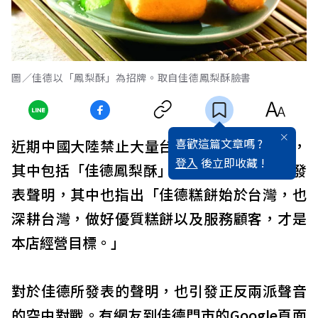
圖／佳德以「鳳梨酥」為招牌。取自佳德鳳梨酥臉書
喜歡這篇文章嗎 ?
近期中國大陸禁止大量台灣食品、飲品進口，
登入
後立即收藏 !
其中包括「佳德鳳梨酥」。12月12日，佳德發
表聲明，其中也指出「佳德糕餅始於台灣，也
深耕台灣，做好優質糕餅以及服務顧客，才是
本店經營目標。」
對於佳德所發表的聲明，也引發正反兩派聲音
的空中對戰。有網友到佳德門市的Google頁面