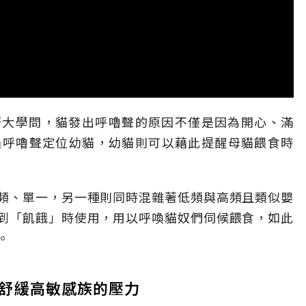
著大學問，貓發出呼嚕聲的原因不僅是因為開心、滿
過呼嚕聲定位幼貓，幼貓則可以藉此提醒母貓餵食時
頻、單一，另一種則同時混雜著低頻與高頻且類似嬰
到「飢餓」時使用，用以呼喚貓奴們伺候餵食，如此
。
舒緩高敏感族的壓力