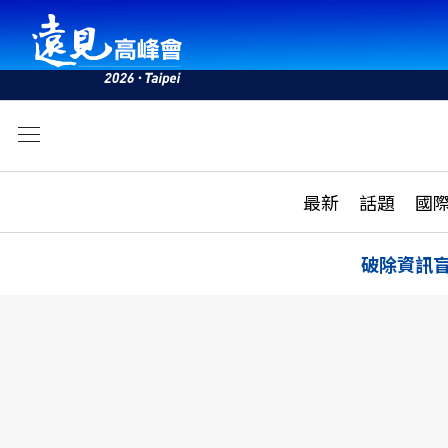
文
最新
最新
話題
國
雜誌目錄
活動
話題
AI
破除資訊
學堂
專題報導
科技
教育
遠見ON AIR
影音
合作