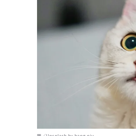
圖／Unsplash by hang niu