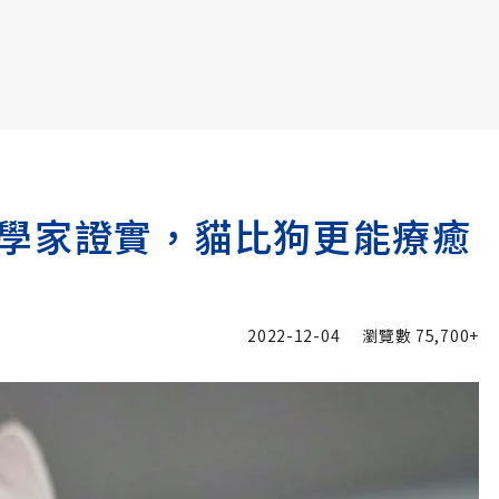
書6選3 特價 3,980 元
學家證實，貓比狗更能療癒
2022-12-04
瀏覽數
75,700+