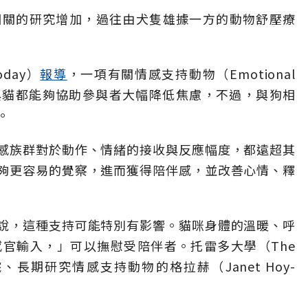
相關的研究增加，過往由犬隻雄據一方的動物舒壓療
oday）
報導
，一項有關情感支持動物（Emotional
指出，狗與貓都能夠協助參與者大幅降低焦慮，不過，與狗相
。
感族群對於動作、情緒的接收與反應幅度，都遠超其
夠更容易的覺察，進而獲得陪伴感，並改善心情、釋
說，這種支持可能特別有影響。貓咪身體的溫暖、呼
官輸入，」可以撫慰受陪伴者。托雷多大學（The
會正義學院、長期研究情感支持動物的格拉赫（Janet Hoy-