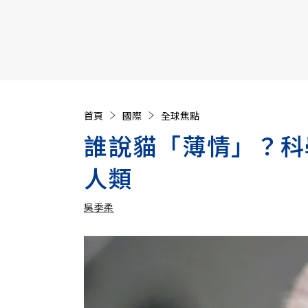
【遠見40週年慶】訂《遠見》贈實用家電3選1+暢銷好
首頁
國際
全球焦點
誰說貓「薄情」？科
人類
吳季柔
加入追蹤
吳季柔