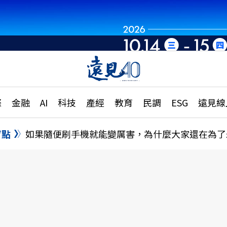
章
特輯
文章
大學升學、職涯攻略
遠
際
金融
AI
科技
產經
教育
民調
ESG
遠見線
國際
更
縣市施政調查全解析
金融
單
民調
盲點
如果隨便刷手機就能變厲害，為什麼大家還在為了
產經
電
好享生活
獨
專欄