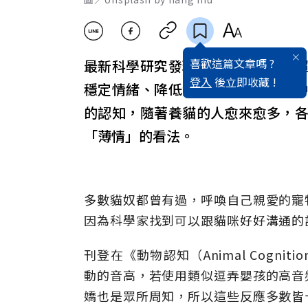
喜歡這篇文章嗎 ?
最新科學研究發現，貓與主人有著
登入
後立即收藏 !
穩定情緒、降低焦慮。在人類認知
的認知，隨著養貓的人愈來愈多，
「薄情」的看法。
多數貓奴都曾有過，呼喚自己親愛的寵
因為科學家找到可以跟貓咪好好溝通的
刊登在《動物認知（Animal Cogni
動的音高，若使用類似逗弄嬰孩的高音
嬌也是眾所周知，所以這些反應多數皆