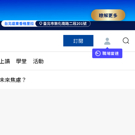
瞭解更多
訂閱
特色頻道
訂閱
見線上讀
ESG遠見
職場雷達
上讀
學堂
活動
多訂閱方案
城市學
刊購買
健康遠見
未來焦慮？
子報訂閱
華人精英論壇
享知識包
領導影響力學院