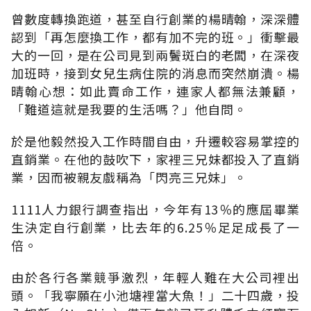
曾數度轉換跑道，甚至自行創業的楊晴翰，深深體
認到「再怎麼換工作，都有加不完的班。」衝擊最
大的一回，是在公司見到兩鬢斑白的老闆，在深夜
加班時，接到女兒生病住院的消息而突然崩潰。楊
晴翰心想：如此賣命工作，連家人都無法兼顧，
「難道這就是我要的生活嗎？」他自問。
於是他毅然投入工作時間自由，升遷較容易掌控的
直銷業。在他的鼓吹下，家裡三兄妹都投入了直銷
業，因而被親友戲稱為「閃亮三兄妹」。
1111人力銀行調查指出，今年有13％的應屆畢業
生決定自行創業，比去年的6.25％足足成長了一
倍。
由於各行各業競爭激烈，年輕人難在大公司裡出
頭。「我寧願在小池塘裡當大魚！」二十四歲，投