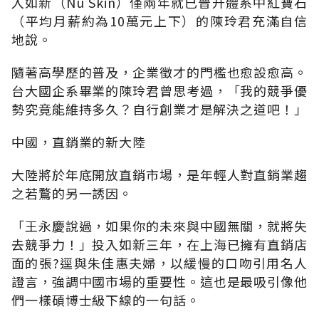
入如新（Nu Skin）僅兩年就已晉升體系中紅寶石
（平均月薪約為10萬元上下）的陳玲君充滿自信
地說。
隨著高學歷的普及，企業徵才的門檻也愈設愈高。
台大國企系畢業的陳玲君曾思考過，「我的競爭優
勢究竟能維持多久？自行創業才是解決之道吧！」
中國，直銷業的新大陸
大陸將於年底開放直銷市場，是年輕人對直銷業趨
之若鶩的另一誘因。
「王永慶說過，如果你的未來與中國無關，就將失
去競爭力！」投入如新三年，在上海已擁有直銷店
面的張?逕與朱佳惠夫婦，以緩慢的口吻引用名人
證言，強調中國市場的重要性。這也是最吸引像他
們一樣碩博士級下線的一句話。