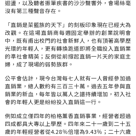
迴盪，以及聽者振筆疾書的沙沙聲響外，會場絲毫
沒有第三種聲音存在。
「直銷是菜籃族的天下」的刻板印象現在已經大為
改觀。在這場直銷商每週固定舉辦的創業說明會
中，既有甫出校門的社會新鮮人，也有頂著高學歷
光環的年輕人，更有轉換跑道即將全職投入直銷業
的準社會精英；反倒從前撐起直銷一片天的家庭主
婦，成了現場的弱勢族群。
公平會估計，現今台灣每七人就有一人曾經參加過
直銷業，總人數約有三百三十萬。過去五年參與直
銷業的新血，每年皆以萬人之譜持續增加，初入社
會的年輕人更是紛紛投入直銷這一行。
例如成立僅四年的柏格薰香直銷事業，經營者超過
四成都具大專以上學歷。四年來二十一歲到二十五
歲的年輕經營者從4.28％倍增為9.43％；二十六歲