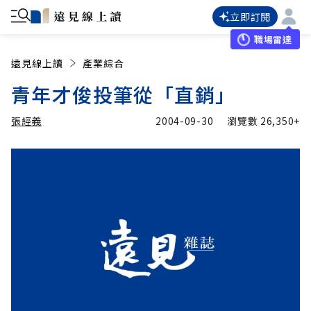
立即訂閱
職場雷達
遠見線上讀
產業綜合
青年才俊投筆從「直銷」
張經義
2004-09-30
瀏覽數
26,350+
加入追蹤
張經義