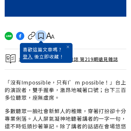
喜歡這篇文章嗎 ?
登入
後立即收藏 !
本文出自 2004 / 9月號雜誌 第219期遠見雜誌
「沒有Impossible，只有I’m possible！」台上
的演說者，雙手握拳，激昂地喊著口號；台下三百
多位聽眾，座無虛席。
多數聽眾一臉社會新鮮人的稚嫩，穿著打扮卻十分
專業俐落。人人屏氣凝神地聽著講者的一字一句，
還不時低頭抄著筆記。除了講者的話語在會場悠悠