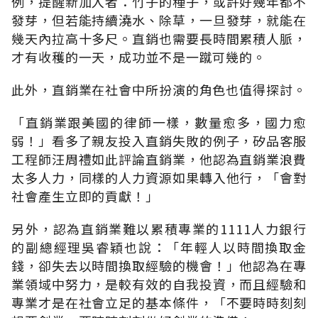
例，提醒新加入者：竹子的種子，或許好幾年都不
發芽，但若能持續澆水、除草，一旦發芽，就能在
幾天內拉高十多尺。直銷也需要長時間累積人脈，
才有收穫的一天，成功並不是一蹴可幾的。
此外，直銷業在社會中所扮演的角色也值得探討。
「直銷業跟美國的律師一樣，數量愈多，國力愈
弱！」看多了親友投入直銷失敗的例子，矽品客服
工程師汪周禮如此評論直銷業，他認為直銷業浪費
太多人力，同樣的人力資源如果轉入他行，「會對
社會產生立即的貢獻！」
另外，認為直銷業難以累積專業的1111人力銀行
的副總經理吳睿穎也說：「年輕人以時間換取金
錢，卻失去以時間換取經驗的機會！」他認為在專
業領域中努力，是較有效的自我投資，而且經驗和
專業才是在社會立足的基本條件，「不要時時刻刻