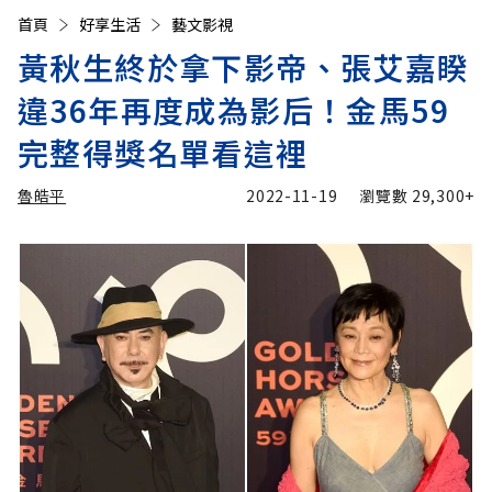
首頁
好享生活
藝文影視
黃秋生終於拿下影帝、張艾嘉睽
違36年再度成為影后！金馬59
完整得獎名單看這裡
魯皓平
2022-11-19
瀏覽數
29,300+