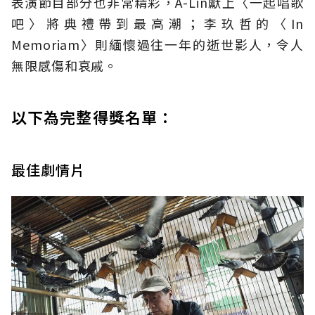
表演節目部分也非常精彩，A-Lin獻上〈一起唱歌
吧〉將典禮帶到最高潮；李玖哲的〈In
Memoriam〉則緬懷過往一年的逝世影人，令人
無限感傷和哀戚。
以下為完整得獎名單：
最佳劇情片