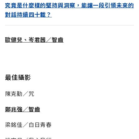
究竟是什麼樣的堅持與洞察，能讓一段引領未來的
對話持續四十載？
歐健兒、岑君茜／智齒
最佳攝影
陳克勤／咒
鄭兆強／智齒
梁銘佳／白日青春