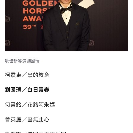
最佳新導演劉國瑞
柯震東／黑的教育
劉國瑞／白日青春
何書銘／花路阿朱媽
曾英庭／查無此心