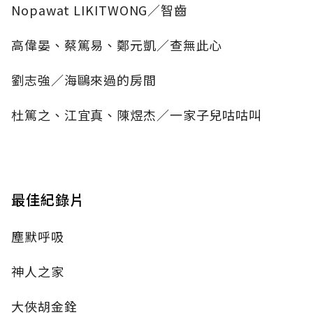
Nopawat LIKITWONG／智齒
高偉晏、蔡篤易、鄭元凱／查無此心
劉志強／海鷗來過的房間
杜篤之、江宜真、陳煜杰／一家子兒咕咕叫
最佳紀錄片
塵默呼吸
神人之家
大俠胡金銓