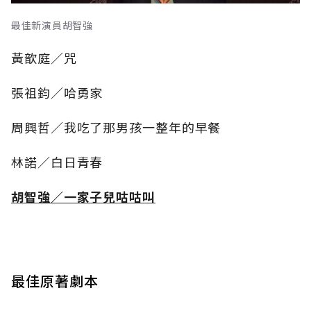
最佳新演員胡智強
黃歆庭／咒
張祖鈞／哈勇家
周興哲／我吃了那男孩一整年的早餐
林諾／白日青春
胡智強／一家子兒咕咕叫
最佳原著劇本