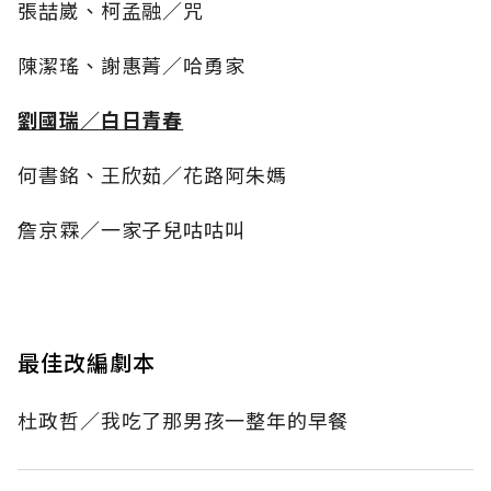
張喆崴、柯孟融／咒
陳潔瑤、謝惠菁／哈勇家
劉國瑞／白日青春
何書銘、王欣茹／花路阿朱媽
詹京霖／一家子兒咕咕叫
最佳改編劇本
杜政哲／我吃了那男孩一整年的早餐