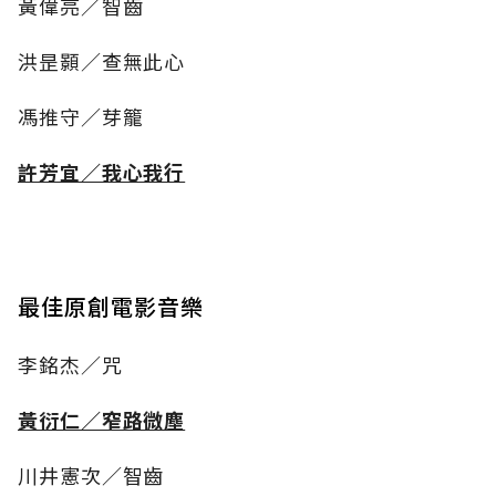
黃偉亮／智齒
洪昰顥／查無此心
馮推守／芽籠
許芳宜／我心我行
最佳原創電影音樂
李銘杰／咒
黃衍仁／窄路微塵
川井憲次／智齒