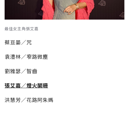
最佳女主角張艾嘉
蔡亘晏／咒
袁澧林／窄路微塵
劉雅瑟／智齒
張艾嘉／燈火闌珊
洪慧芳／花路阿朱媽