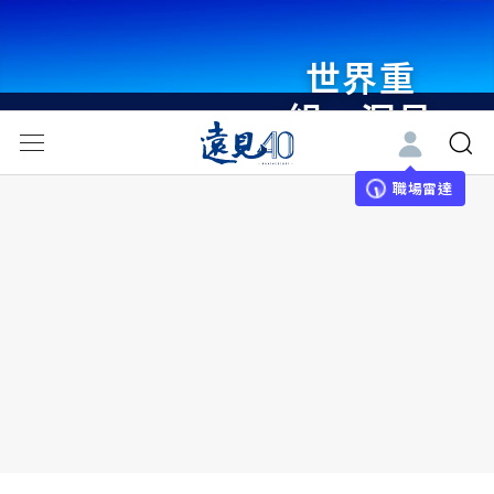
世界重
組・洞見
未來 與
世界領袖
職場雷達
同行