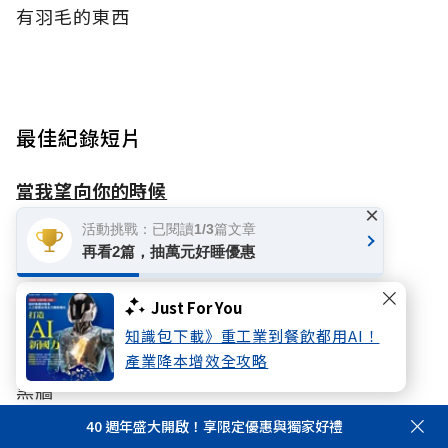
有羽毛的東西
最佳紀錄短片
當我望向你的時候
×
活動挑戰：已閱讀1/3篇文章
打光
再看2篇，抽萬元好睡優惠
一邊星星 一邊海浪
Just For You
知識包下載》重工業到餐飲都用AI！
庭中有奇樹
產業降本增效全攻略
黑牆
40 週年盛大開啟！享限定優惠與獨家好禮