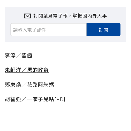
訂閱遠見電子報，掌握國內外大事
訂閱
李淳／智齒
朱軒洋／黑的教育
鄭東煥／花路阿朱媽
胡智強／一家子兒咕咕叫