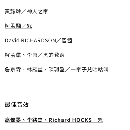
黃懿齡／神人之家
柯孟融／咒
David RICHARDSON／智齒
解孟儒、李蕙／黑的教育
詹京霖、林雍益、陳珮盈／一家子兒咕咕叫
最佳音效
高偉晏、李銘杰、Richard HOCKS／咒