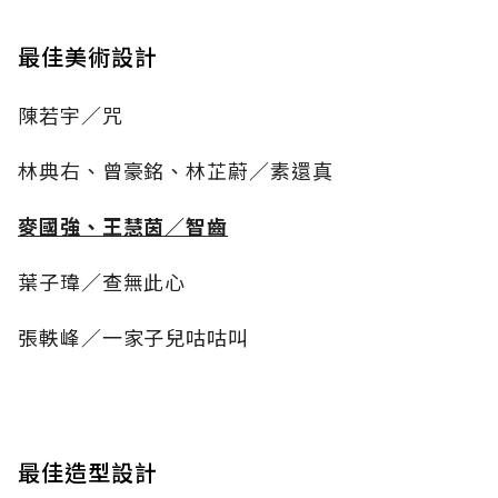
最佳美術設計
陳若宇／咒
林典右、曾豪銘、林芷蔚／素還真
麥國強、王慧茵／智齒
葉子瑋／查無此心
張軼峰／一家子兒咕咕叫
最佳造型設計