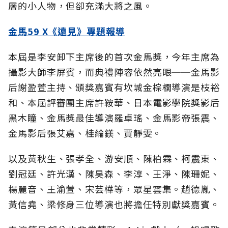
層的小人物，但卻充滿大將之風。
金馬59 X《遠見》專題報導
本屆是李安卸下主席後的首次金馬獎，今年主席為
攝影大師李屏賓，而典禮陣容依然亮眼──金馬影
后謝盈萱主持、頒獎嘉賓有坎城金棕櫚導演是枝裕
和、本屆評審團主席許鞍華、日本電影學院獎影后
黑木瞳、金馬獎最佳導演羅卓瑤、金馬影帝張震、
金馬影后張艾嘉、桂綸鎂、賈靜雯。
以及黃秋生、張孝全、游安順、陳柏霖、柯震東、
劉冠廷、許光漢、陳昊森、李淳、王淨、陳珊妮、
楊麗音、王渝萱、宋芸樺等，眾星雲集。趙德胤、
黃信堯、梁修身三位導演也將擔任特別獻獎嘉賓。