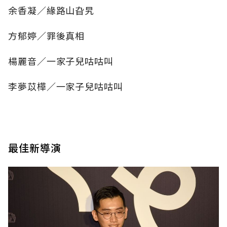
余香凝／緣路山旮旯
方郁婷／罪後真相
楊麗音／一家子兒咕咕叫
李夢苡樺／一家子兒咕咕叫
最佳新導演