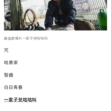
最佳劇情片一家子兒咕咕叫
咒
哈勇家
智齒
白日青春
一家子兒咕咕叫