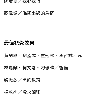
姚宏易／我心我行
蘇偉鍵／海鷗來過的房間
最佳視覺效果
黃閔彬、謝孟成、盧冠松、李哲誠／咒
林嘉樂、何文洛、刁璟瑋／智齒
嚴振欽／黑的教育
楊敏杰／燈火闌珊