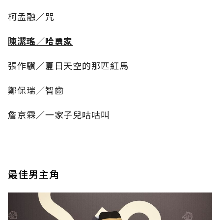
柯孟融／咒
陳潔瑤／哈勇家
張作驥／夏日天空的那匹紅馬
鄭保瑞／智齒
詹京霖／一家子兒咕咕叫
最佳男主角