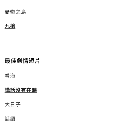
憂鬱之島
九槍
最佳劇情短片
看海
講話沒有在聽
大日子
話語