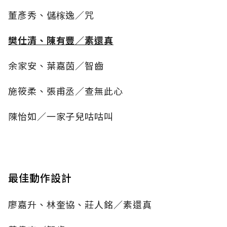
董彥秀、儲榢逸／咒
樊仕清、陳有豐／素還真
余家安、葉嘉茵／智齒
施筱柔、張甫丞／查無此心
陳怡如／一家子兒咕咕叫
最佳動作設計
廖嘉升、林奎協、莊人銘／素還真