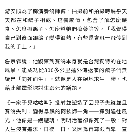
游安順為了飾演養鴿師傅，拍攝前和拍攝時幾乎天
天都在和鴿子相處、培養感情，包含了解怎麼餵
食、怎麼抓鴿子、怎麼幫牠們擦藥等等，「我覺得
自己到後面跟鴿子變得很熟，有些還會飛一飛停到
我的手上。」
詹京霖說，他觀察到賽鴿本身就是台灣獨特的在地
風景，能成功從300多公里遠外海返家的鴿子們無
疑是「向死而生」，就像是人在絕地求生一樣，也
藉此部電影探討生跟死的議題。
《一家子兒咕咕叫》投射並塑造了因兒子失蹤並且
賽鴿失利，變得暴躁的阿欽師一角——揮別過往風
光，他像是一縷遊魂，明明活著卻像死了一般，對
人生沒有追求，日復一日，又因為自尊跟自卑一直