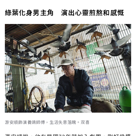
綠葉化身男主角 演出心靈煎熬和感慨
游安順飾演養鴿師傅，生活失意落魄。双喜