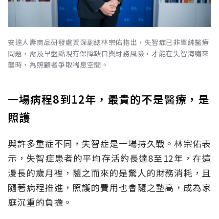
安達人壽商品研發處資深副總林宗佑指出，失智症已非單純醫療
問題，需及早盤點現有保障缺口與財務風險，才能在失智海嘯來
襲時，為照顧者爭取喘息空間。
一場病程8到12年，最貴的不是醫療，是
照護
與許多重症不同，失智症是一場持久戰。林宗佑表
示，失智症患者的平均存活約長達8至12年，在這
漫長的歲月裡，隨之而來的是驚人的財務消耗，且
隨著病程推進，照護的費用也會隨之墊高，成為家
庭沉重的負擔。