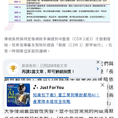
傳統長照與特定傷病險多需達到中重度（CDR 2或3）才啟動理
賠，但新型專屬失智險則提倡「輕度（CDR 1）即早給付」，在
第一時間穩住家庭防護網。
×
然而深入檢視各類保險商品的內容，會發現它們與
最後衝刺：已閱讀2/3篇文章
失智家庭的實際需求可能存在部分差異。像是「長
再讀1篇文章，即可解鎖抽獎！
期照顧保險」雖以CDR臨床失智量表為理賠依
據，卻要等到CDR 2才開始給付，且每年需重新送
Just For You
交診斷量表給保險公司請領保險金，對已經蠟燭兩
知識包下載》重工業到餐飲都用AI！
產業降本增效全攻略
頭燒的家屬來說相對繁瑣。
而「重大傷病保險」
大多僅涵蓋血管性失智，並不包含常見的阿茲海默