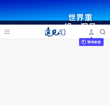
世界重
組・洞見
未來 與
世界領袖
職場雷達
同行