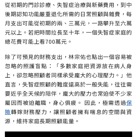
從初期的門診診療、失智症治療與新藥費用，到中
後期認知功能嚴重退化所需的日常照顧與雜費，每
月支出可能從初期的兩、三萬元，一路攀升至六萬
元以上。若把時間拉長至十年，一個失智症家庭的
總花費可能上看700萬元。
除了可預見的財務支出，林宗佑也點出一個容易被
忽略的照護盲點：「多數家庭把資源放在病人身
上，卻忽略照顧者同樣承受龐大的心理壓力。」他
直言，失智症照顧的難度遠高於一般失能，往往需
要近乎全天候的陪伴，龐大的壓力也常迫使不少家
屬因而被迫離職，身心俱疲。
因此，極需透過
保
險
轉嫁財務壓力，讓照顧者擁有喘息的空間與資
源，維持家庭長期照顧能量。