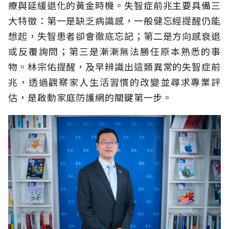
療與延緩退化的黃金時機。失智症前兆主要具備三
大特徵：第一是缺乏病識感，一般健忘經提醒仍能
想起，失智患者卻會徹底忘記；第二是方向感衰退
或反覆詢問；第三是漸漸無法勝任原本熟悉的事
物。林宗佑提醒，及早辨識出這類異常的失智症前
兆，透過觀察家人生活習慣的改變並尋求專業評
估，是啟動家庭防護網的關鍵第一步。