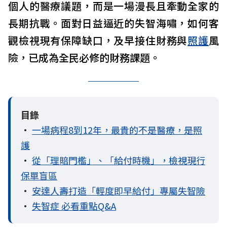
個人的醫療議題，而是一場漫長且牽動全家的
長期抗戰。面對日益逼近的失智海嘯，如何客
觀檢視現有保障缺口，及早接住財務與
照護
風
險，已成為全民必修的財務課題。
目錄
•
一場病程8到12年，最貴的不是醫療，是照
護
•
從「理賠門檻」、「給付時機」，檢視現行
保單盲區
•
安達人壽打造「輕度即早給付」專屬失智險
•
失智症 必看重點Q&A