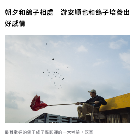
朝夕和鴿子相處 游安順也和鴿子培養出
好感情
最難掌握的鴿子成了攝影師的一大考驗。双喜