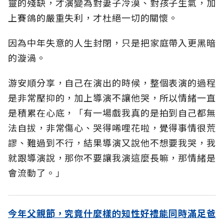
靈的殘缺，才演變為對妻子冷漠、對孩子生氣，加
上賽鴿的嚴重失利，才杜絕一切的關懷。
因為中年失意的人生封閉，只是把家庭帶入更黑暗
的漩渦。
游安順分享，自己在演出的時候，整個表演的過程
是非常壓抑的，加上導演不讓他哭，所以情緒一直
是積累在心底，「有一場戲我真的是拍到自己都無
法自拔，非常傷心、哭得唏哩花啦，覺得事情很荒
謬、難過到不行，結果導演又說他不想要我哭，我
就跟導演說，那你不要讓我演這麼長嘛，那情緒是
會流動了。」
今年父親節，究竟什麼樣的知性好禮能同時滿足爸