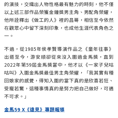
的演技，交織出人物性格最有魅力的時刻，他不僅
以上述三部作品榮獲金鐘獎男主角、男配角榮耀，
他所詮釋出《做工的人》裡的昌哥，相信至今依然
在觀眾心中留下深刻印象，也成他生涯代表角色之
一。
不過，從1985年侯孝賢導演作品之《童年往事》
出道至今，游安順卻從來沒入圍過金馬獎，直到
2022年第59屆金馬獎當中，他才以《一家子兒咕
咕叫》入圍金馬獎最佳男主角榮耀，「我其實有種
回娘家的感覺，得知入圍的當下真的是欣喜若狂、
受寵若驚，這種事情真的是努力把自己做好，可遇
不可求。」
金馬59 X《遠見》專題報導