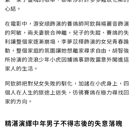
心結。
在電影中，游安順飾演的養鴿師阿欽與楊麗音飾演
的阿敏，兩夫妻貌合神離，兒子的失蹤、賽鴿的失
利讓整個家逐漸崩塌，李夢苡樺飾演的女兒青春躁
動，整個家庭的氛圍讓她想離家尋求自由，胡智強
所扮演的流浪少年小虎因擄鴿事跡敗露意外闖進這
家人的生活。
阿欽師把對兒女失敗的馴化，加諸在小虎身上，四
個人在人生的旅途上迷失，彷彿賽鴿在極力尋找回
家的方向。
精湛演繹中年男子不得志後的失意落魄