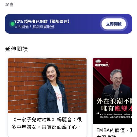
双喜
72%
領先者已開啟【職場雷達】
立即開啟
立即開通！解鎖專屬服務
延伸閱讀
《一家子兒咕咕叫》楊麗音：很
多中年婦女，其實都面臨了心靈
EMBA的價值，
上的空巢