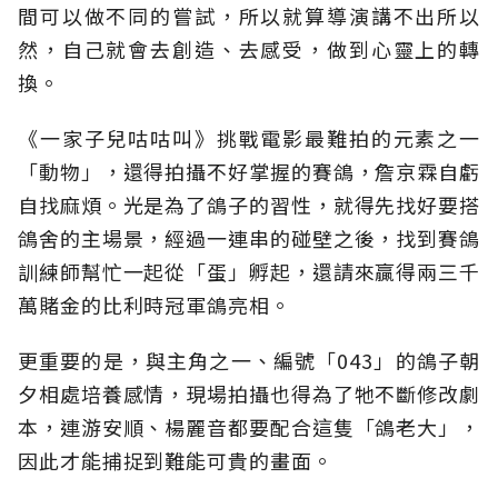
間可以做不同的嘗試，所以就算導演講不出所以
然，自己就會去創造、去感受，做到心靈上的轉
換。
《一家子兒咕咕叫》挑戰電影最難拍的元素之一
「動物」，還得拍攝不好掌握的賽鴿，詹京霖自虧
自找麻煩。光是為了鴿子的習性，就得先找好要搭
鴿舍的主場景，經過一連串的碰壁之後，找到賽鴿
訓練師幫忙一起從「蛋」孵起，還請來贏得兩三千
萬賭金的比利時冠軍鴿亮相。
更重要的是，與主角之一、編號「043」的鴿子朝
夕相處培養感情，現場拍攝也得為了牠不斷修改劇
本，連游安順、楊麗音都要配合這隻「鴿老大」，
因此才能捕捉到難能可貴的畫面。