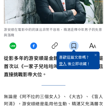
游安順在電影中的的演出非常不容易，精湛詮釋中年男子的失意
與落魄
喜歡這篇文章嗎 ?
從影多年的游安順是金鐘獎常客，但這回他是
登入
後立即收藏 !
首次以《一家子兒咕咕叫》入圍金馬獎，而且
直接挑戰影帝大位。
無論是《阿不拉的三個女人》、《大吉》、《盲人
阿清》，游安順總是能用他生動、精湛又充滿層次