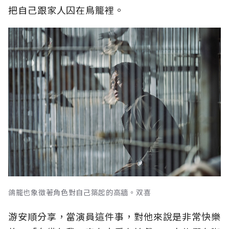
把自己跟家人囚在鳥籠裡。
鴿籠也象徵著角色對自己築起的高牆。双喜
游安順分享，當演員這件事，對他來說是非常快樂