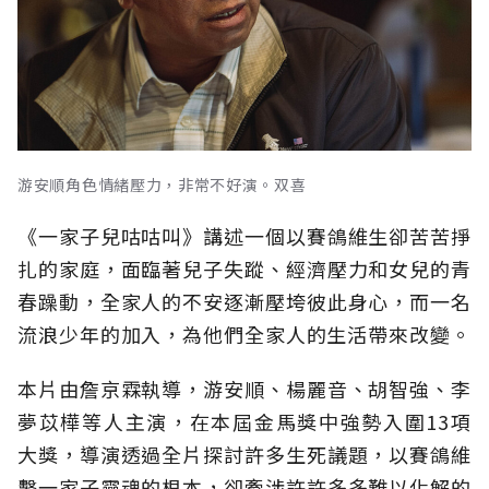
游安順角色情緒壓力，非常不好演。双喜
《一家子兒咕咕叫》講述一個以賽鴿維生卻苦苦掙
扎的家庭，面臨著兒子失蹤、經濟壓力和女兒的青
春躁動，全家人的不安逐漸壓垮彼此身心，而一名
流浪少年的加入，為他們全家人的生活帶來改變。
本片由詹京霖執導，游安順、楊麗音、胡智強、李
夢苡樺等人主演，在本屆金馬獎中強勢入圍13項
大獎，導演透過全片探討許多生死議題，以賽鴿維
繫一家子靈魂的根本，卻牽涉許許多多難以化解的