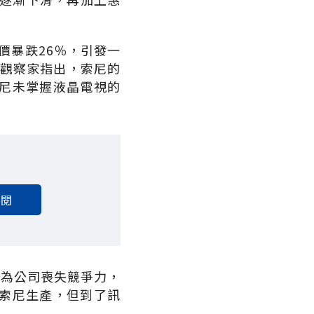
價暴跌26％，引發一
。觀察家指出，索尼的
尼未掌握液晶電視的
訂閱
非因為公司喪失競爭力，
索尼生產，但到了訊