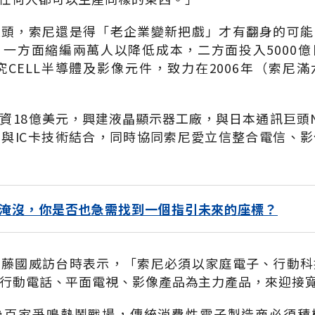
龍頭，索尼還是得「老企業變新把戲」才有翻身的可能
一方面縮編兩萬人以降低成本，二方面投入5000
研究CELL半導體及影像元件，致力在2006年（索尼
資18億美元，興建液晶顯示器工廠，與日本通訊巨頭NTT
與IC卡技術結合，同時協同索尼愛立信整合電信、
淹沒，你是否也急需找到一個指引未來的座標？
安藤國威訪台時表示，「索尼必須以家庭電子、行動科
、行動電話、平面電視、影像產品為主力產品，來迎接
為百家爭鳴熱鬧戰場，傳統消費性電子製造商必須積