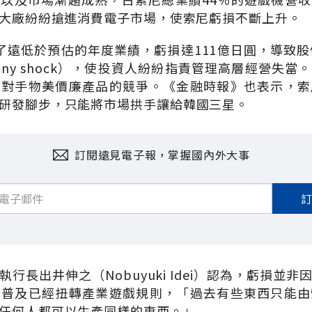
T大廠紛紛搶進消費電子市場，使索尼虧損不斷上升。
了遠低於預估的年度業績，虧損達111億日圓，導致股
ony shock），使投資人紛紛指責管理高層經營失當
擋對手物美價廉產品的競爭。《金融時報》也表示，索
研發腳步，只能將市場拱手讓給韓國三星。
訂閱遠見電子報，掌握國內外大事
行長出井伸之（Nobuyuki Idei）認為，虧損並
式普及已經扭轉產業遊戲規則，「過去有些東西只能由
任何人都可以生產同樣的東西。」