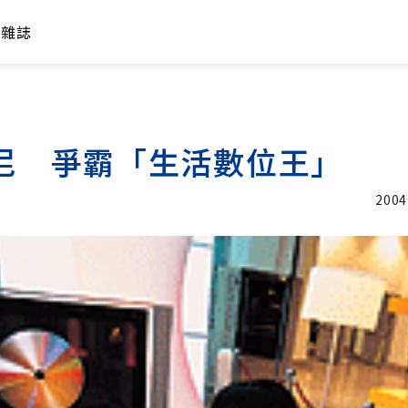
年雜誌
索尼 爭霸「生活數位王」
2004
加入追蹤