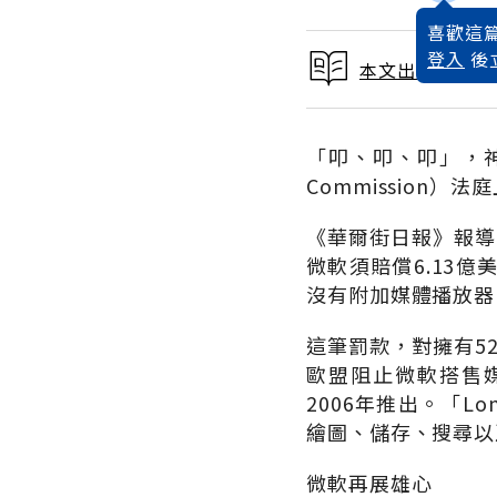
喜歡這篇
登入
後
本文出自 2004
「叩、叩、叩」，神
Commission
《華爾街日報》報導
微軟須賠償6.13
沒有附加媒體播放器（W
這筆罰款，對擁有5
歐盟阻止微軟搭售媒
2006年推出。「
繪圖、儲存、搜尋以
微軟再展雄心