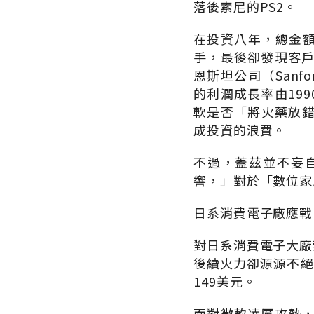
落後索尼的PS2。
在投資八年，總金額
手，最後卻發現客戶
恩斯坦公司（Sanford
的利潤成長率由199
軟是否「將火藥放
成投資的浪費。
不過，蓋茲並不妄
響，」對於「數位家
日系消費電子廠應戰
對日系消費電子大廠
後續火力卻源源不絕
149美元。
面對微軟凌厲攻勢，