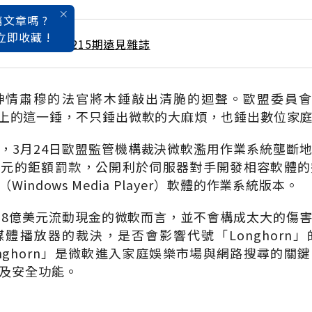
文章嗎 ?
立即收藏 !
 / 5月號雜誌 第215期遠見雜誌
情肅穆的法官將木錘敲出清脆的迴聲。歐盟委員會（Euro
）法庭上的這一錘，不只錘出微軟的大麻煩，也錘出數位家
，3月24日歐盟監管機構裁決微軟濫用作業系統壟斷
億美元的鉅額罰款，公開利於伺服器對手開發相容軟體
indows Media Player）軟體的作業系統版本。
28億美元流動現金的微軟而言，並不會構成太大的傷
體播放器的裁決，是否會影響代號「Longhorn
Longhorn」是微軟進入家庭娛樂市場與網路搜尋的關
及安全功能。