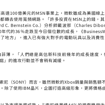
高達100億美元的MSN事業上，微軟雖成為美國線上
都轉去使用寬頻網路。「許多投資在MSN上的錢，
 C. Bernstein Co.）分析師戴波那（Charles 
0年代的36％走跌至今日個位數的成長，《Business
錯了地方」，進入已有強大對手的電動玩具以及消費性
自菲薄，「人們總是高估新科技前幾年的成長速度，
庭」的進攻行動並不會稍有減緩。
索尼（SONY）而言，雖然微軟的Xbox銷量與銷售額不
。除了使用IBM晶片，企圖打造高級形象，更將價格由
以及市場漸趨成熟，占索尼總業績44％的遊戲機營