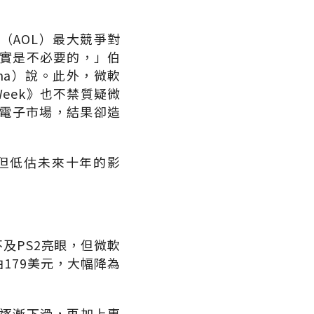
（AOL）最大競爭對
其實是不必要的，」伯
Dibona）說。此外，微軟
Week》也不禁質疑微
電子市場，結果卻造
但低估未來十年的影
及PS2亮眼，但微軟
179美元，大幅降為
收逐漸下滑，再加上惠