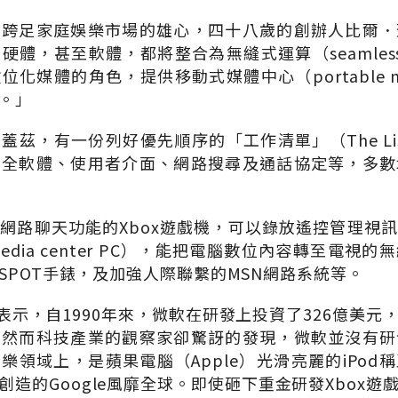
有跨足家庭娛樂市場的雄心，四十八歲的創辦人比爾．
體，甚至軟體，都將整合為無縫式運算（seamless c
媒體的角色，提供移動式媒體中心（portable med
。」
蓋茲，有一份列好優先順序的「工作清單」（The Li
安全軟體、使用者介面、網路搜尋及通話協定等，多數
網路聊天功能的Xbox遊戲機，可以錄放遙控管理視
dia center PC），能把電腦數位內容轉至電視
SPOT手錶，及加強人際聯繫的MSN網路系統等。
eek》表示，自1990年來，微軟在研發上投資了326億美
。然而科技產業的觀察家卻驚訝的發現，微軟並沒有研
樂領域上，是蘋果電腦（Apple）光滑亮麗的iPod
創造的Google風靡全球。即使砸下重金研發Xbox遊