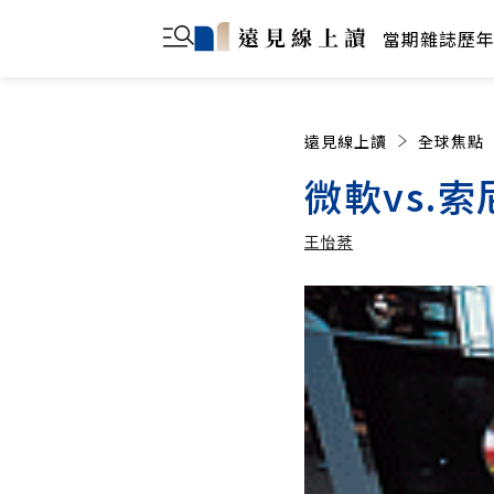
當期雜誌
歷
遠見線上讀
全球焦點
微軟vs.
王怡棻
王怡棻