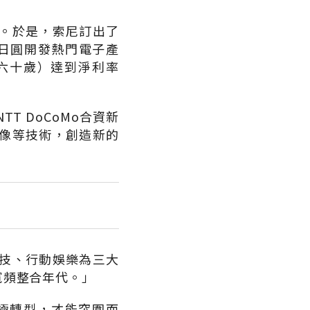
。於是，索尼訂出了
億日圓開發熱門電子產
滿六十歲）達到淨利率
 DoCoMo合資新
影像等技術，創造新的
技、行動娛樂為三大
寬頻整合年代。」
極轉型，才能突圍而