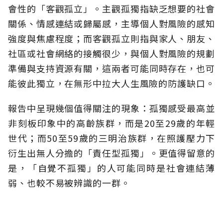
會性的「客觀孤立」。主觀孤獨指缺乏想要的社會
關係、情感連結或歸屬感，主導個人對風險的感知
強度與焦慮程度；而客觀孤立則指與家人、朋友、
社區或社會網絡的接觸很少，與個人對風險的規劃
準備與支持資源有關，這兩者可能同時存在，也可
能彼此獨立，在無形中拉大人生風險的防護缺口。
報告中呈現幾個值得關注的現象：孤獨感受最高並
非刻板印象中的高齡族群，而是20至29歲的年輕
世代；而50至59歲的三明治族群，在照護壓力下
衍生出無人分擔的「責任型孤獨」。更值得留意的
是，「自覺不孤獨」的人可能同時是社會連結薄
弱、也較不易被辨識的一群。