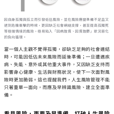
因自身孤獨與孤立而引發低估風險，並在風險應變準備不足且又
遇到危機衝擊的時候，更因缺乏社會網絡支撐，甚至提高孤獨死
等極端情境的風險，極易陷入「因病致貧、因貧致鬱」狀況惡化
的負向循環。
當一個人主觀不覺得孤獨，卻缺乏足夠的社會連結
時，可能因低估未來風險而延後準備；一旦遭遇疾
病、失能、意外或其他重大事件，又因缺乏支持而
影響身心健康、生活與財務狀況，使下一次面對風
險時更加脆弱。這也提醒我們，人生風險管理不能
只著重單一面向，而應及早辨識風險、建立全面準
備。
看見風險，更要及早準備 打破人生風險