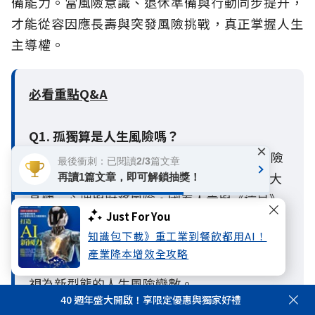
備能力。當風險意識、退休準備與行動同步提升，
才能從容因應長壽與突發風險挑戰，真正掌握人生
主導權。
必看重點Q&A
Q1. 孤獨算是人生風險嗎？
×
A1：算是。孤獨本身不一定是立即發生的風險
最後衝刺：已閱讀2/3篇文章
事件，但長期孤獨或缺乏社會支持，可能放大
再讀1篇文章，即可解鎖抽獎！
身體、心理與財務風險。國泰人壽與《遠見》
Just For You
發布的《2026人生風險趨勢調查報告》指出，
知識包下載》重工業到餐飲都用AI！
主觀孤獨與客觀孤立會影響個人的風險感知、
產業降本增效全攻略
準備行動與危機發生時可獲得的支持，因此可
視為新型態的人生風險變數。
40 週年盛大開啟！享限定優惠與獨家好禮