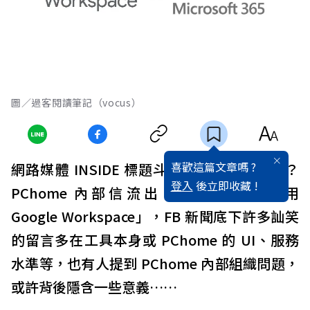
圖／過客閱讀筆記（vocus）
喜歡這篇文章嗎 ?
網路媒體 INSIDE 標題斗大寫著「大力改革？
登入
後立即收藏 !
PChome 內部信流出，從微軟 365 改用
Google Workspace」，FB 新聞底下許多訕笑
的留言多在工具本身或 PChome 的 UI、服務
水準等，也有人提到 PChome 內部組織問題，
或許背後隱含一些意義……