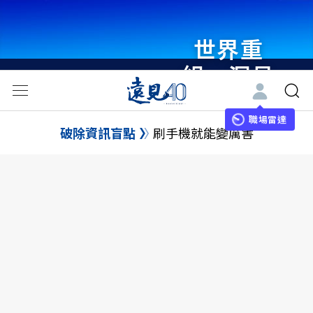
世界重
組・洞見
未來 與
世界領袖
職場雷達
破除資訊盲點
刷手機就能變厲害
同行