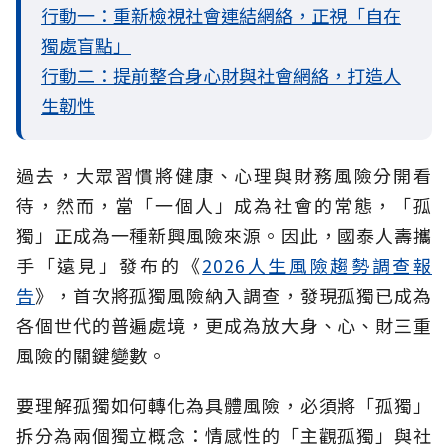
行動一：重新檢視社會連結網絡，正視「自在
獨處盲點」
行動二：提前整合身心財與社會網絡，打造人
生韌性
過去，大眾習慣將健康、心理與財務風險分開看
待，然而，當「一個人」成為社會的常態，「孤
獨」正成為一種新興風險來源。因此，國泰人壽攜
手「遠見」發布的《
2026人生風險趨勢調查報
告
》，首次將孤獨風險納入調查，發現孤獨已成為
各個世代的普遍處境，更成為放大身、心、財三重
風險的關鍵變數。
要理解孤獨如何轉化為具體風險，必須將「孤獨」
拆分為兩個獨立概念：情感性的「主觀孤獨」與社