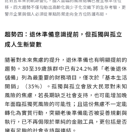
比對五年來的軌跡變化，國人面臨的風險結構已產生根本性位
移。四大趨勢不僅勾勒出高齡化與少子化交織下的生存考驗，更
警示企業與個人必須從單點防禦走向全方位防護布局。
趨勢四：退休準備意識提前，但孤獨與孤立
成人生新變數
隨著對未來焦慮的提升，退休準備也有明顯提前的
趨勢。30至39歲族群中已有24.2%將「老後退休
儲備」列為最重要的財務項目，僅次於「基本生活
開銷」（35%）。孤獨與孤立會放大民眾對未知
風險的焦慮，若長期缺乏社會支持，也可能增加晚
年面臨孤獨死風險的可能性；且這份焦慮不一定能
轉化為實質行動，突顯老後準備能否被妥善規劃與
執行，已不再侷限於單純的金融工具，更包括是否
擁有足夠的社會支持與連結。