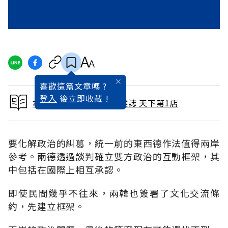
喜歡這篇文章嗎 ?
登入
後立即收藏 !
本文出自 2004 / 4月號雜誌 天下第1店
要化解政治的糾葛，統一前的東西德作法值得兩岸
參考。兩德透過談判確立雙方政治的互動框架，其
中包括在國際上相互承認。
即使民間幾乎不往來，兩韓也簽署了文化交流條
約，先建立框架。