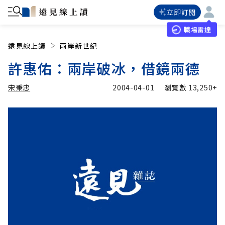
立即訂閱
職場雷達
遠見線上讀
兩岸新世紀
許惠佑：兩岸破冰，借鏡兩德
宋秉忠
2004-04-01
瀏覽數
13,250+
加入追蹤
宋秉忠