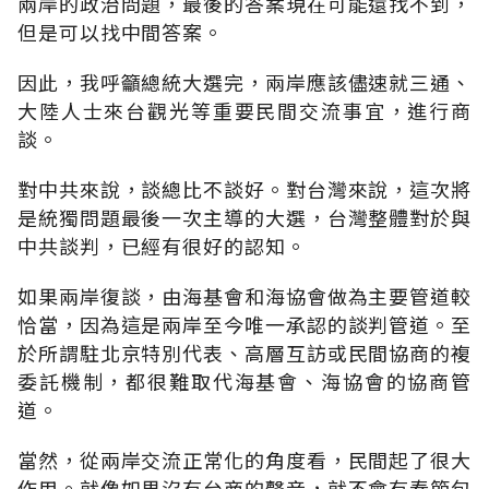
兩岸的政治問題，最後的答案現在可能還找不到，
但是可以找中間答案。
因此，我呼籲總統大選完，兩岸應該儘速就三通、
大陸人士來台觀光等重要民間交流事宜，進行商
談。
對中共來說，談總比不談好。對台灣來說，這次將
是統獨問題最後一次主導的大選，台灣整體對於與
中共談判，已經有很好的認知。
如果兩岸復談，由海基會和海協會做為主要管道較
恰當，因為這是兩岸至今唯一承認的談判管道。至
於所謂駐北京特別代表、高層互訪或民間協商的複
委託機制，都很難取代海基會、海協會的協商管
道。
當然，從兩岸交流正常化的角度看，民間起了很大
作用。就像如果沒有台商的聲音，就不會有春節包