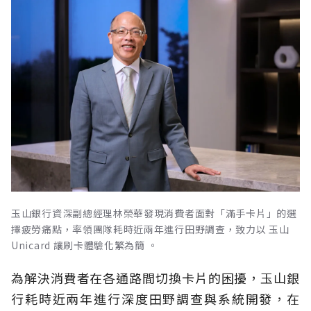
玉山銀行資深副總經理林榮華發現消費者面對「滿手卡片」的選
擇疲勞痛點，率領團隊耗時近兩年進行田野調查，致力以 玉山
Unicard 讓刷卡體驗化繁為簡 。
為解決消費者在各通路間切換卡片的困擾，玉山銀
行耗時近兩年進行深度田野調查與系統開發，在