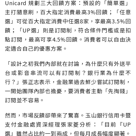
Unicard 規劃三大回饋方案：預設的「簡單選」
主打隨意刷，百大指定消費最高3%回饋；「任意
選」可從百大指定消費中任選8家，享最高3.5%回
饋；「UP選」則是訂閱制，符合條件門檻或是扣
點訂閱，最高可享4.5%回饋。消費者可以自由決
定適合自己的優惠方案。
「設計之初我們內部就在討論，為什麼只有外送平
台或影音串流可以有訂閱制？銀行業為什麼不
行？」張正志表示，金融業過去鮮少嘗試訂閱制，
一開始團隊內部也擔憂，要消費者主動「先掏錢」
訂閱並不容易。
然而，市場反饋卻帶來了驚喜。玉山銀行信用卡暨
支付金融處資深經理張家菱分析：「目前『UP
選』雖然占比約一到兩成，但每月成長幅度顯著。