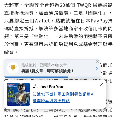
大超商、全聯等全台超過60萬個 TWQR 掃碼通路
直接折抵消費，涵蓋通路最廣，二是「國際化」，
只要綁定玉山Wallet，點數就能在日本PayPay掃
碼時直接折抵，解決許多當地商家不收信用卡的問
題。第三是「金融化」，未來點數的用途將不只限
於消費，更有望用來折抵房貸利息或基金等理財手
續費。
×
透過玉山Unicard累積的消費數據，玉山一方面加
最後衝刺：已閱讀2/3篇文章
再讀1篇文章，即可解鎖抽獎！
深卡友與其他金融服務的連結，一方面串接外部場
景與跨業合作，共同組成一個持續流動、彼此強化
Just For You
的點數經濟圈。
知識包下載》重工業到餐飲都用AI！
產業降本增效全攻略
林榮華強調，玉山更長遠的目標是讓支付工具從被
動回饋，進化為「主動預測」。「透過即時消費足
跡與外部變數分析，支付工具能進一步主動洞察您