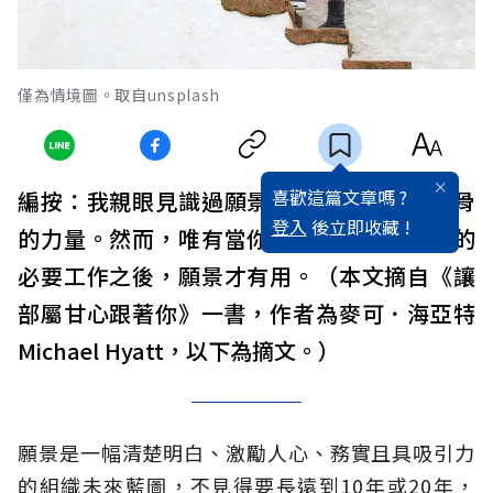
僅為情境圖。取自unsplash
喜歡這篇文章嗎 ?
編按：我親眼見識過願景蘊藏著讓人脫胎換骨
登入
後立即收藏 !
的力量。然而，唯有當你願意去做建構願景的
必要工作之後，願景才有用。（本文摘自《讓
部屬甘心跟著你》一書，作者為麥可．海亞特
Michael Hyatt，以下為摘文。）
願景是一幅清楚明白、激勵人心、務實且具吸引力
的組織未來藍圖，不見得要長遠到10年或20年，