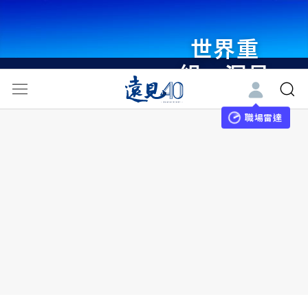
世界重
組・洞見
未來 與
世界領袖
職場雷達
同行