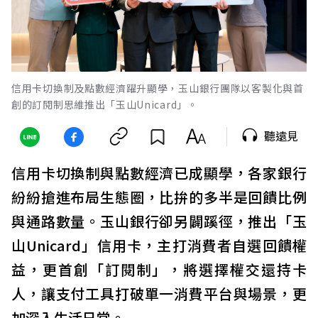
信用卡切換制及點數經濟躍升顯學，玉山銀行團隊以客製化與首
創的訂閱制思維推出「玉山Unicard」。
聽遠見
信用卡切換制與點數經濟已成顯學，各家銀行
紛紛搶進布局生態圈，比拚的多半是回饋比例
與通路數量。玉山銀行卻另闢蹊徑，推出「玉
山Unicard」信用卡，主打消費者自選回饋權
益，更首創「訂閱制」，將選擇權交還持卡
人，讓支付工具打破單一消費平台與場景，更
加深入生活日常。