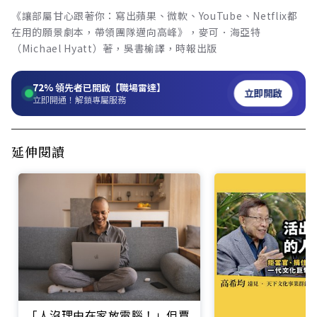
《讓部屬甘心跟著你：寫出蘋果、微軟、YouTube、Netflix都
在用的願景劇本，帶領團隊邁向高峰》，麥可．海亞特
（Michael Hyatt）著，吳書榆譯，時報出版
72%
領先者已開啟【職場雷達】
立即開啟
立即開通！解鎖專屬服務
延伸閱讀
「人沒理由在家放電腦！」但賈