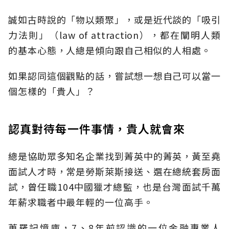
誠如古時說的「物以類聚」，或是近代談的「吸引
力法則」（law of attraction），都在闡明人類
的基本心態，人總是傾向跟自己相似的人相處。
如果認同這個觀點的話，嘗試想一想自己可以當一
個怎樣的「貴人」？
認真對待每一件事情，貴人就會來
總是協助眾多知名企業找到菁英中的菁英，黃至堯
面試人才時，常是勞斯萊斯接送、選在總統套房面
試，曾任職104中國獵才總監，也是台灣面試千萬
年薪求職者中最年輕的一位高手。
蒐羅記憶庫，7、8年前認識的一位金融專業人