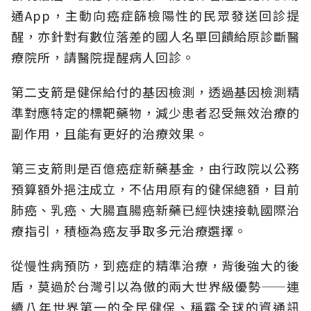
通App，主動向癌症篩檢陽性的民眾發送回診提
醒，亦針對有數位落差的國人名單回饋給原診斷醫
療院所，請醫院提醒病人回診。
第二支箭是健保給付的基因檢測，透過基因檢測精
準對應特定的標靶藥物，減少患者忍受無效治療的
副作用，且能有更好的治療效果。
第三支箭則是百億癌症新藥基金，由行政院以公務
預算額外挹注成立，不佔用原有的健保總額，目前
肺癌、乳癌、大腸直腸癌新藥已經快速接軌國際治
療指引，積極為癌友爭取多元治療選擇。
從慢性病預防，到癌症的精準治療，背後強大的後
盾，莫過於台灣引以為傲的兩大世界級優勢——連
續八年世界第一的全民健保、稱霸全球的資通訊