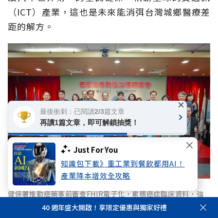
（ICT）產業，這也是未來能消弭台灣城鄉醫療差
距的解方。
×
最後衝刺：已閱讀2/3篇文章
再讀1篇文章，即可解鎖抽獎！
Just For You
知識包下載》重工業到餐飲都用AI！
產業降本增效全攻略
健保署推動癌藥事前審查FHIR電子化，累積癌症臨床資料，強
化國家癌症資料應用。
40 週年盛大開啟！享限定優惠與獨家好禮