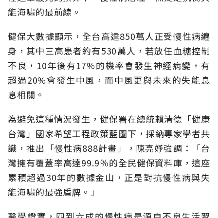
能海嘯的最前線。
健保大數據顯示，全台高達850萬人正受慢性病纏
身，其中三高患者約有530萬人，若放任血糖控制
不良，10年後有17%的機率會發生神經病變，有
超過20%會發生中風，而中風更與未來的失能息
息相關。
為避免這種情況發生，健保署在總統賴清德「健康
台灣」國家希望工程政策藍圖下，採納專家學者共
識，推出「慢性病888計畫」，陳亮妤強調：「台
灣擁有覆蓋率高達99.9％的全民健保資料庫，這座
累積超過30年的數據金山，正是對抗慢性病與失
能海嘯的最強盾牌。」
醫學證實，四到六成的慢性病是源自不良生活習