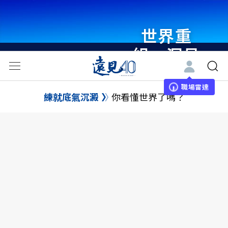
世界重
組・洞見
未來 與
世界領袖
職場雷達
練就底氣沉澱
你看懂世界了嗎？
同行