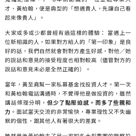
才、黃柏翰，便是典型的「想遇貴人，先讓自己看
起來像貴人」。
大家或多或少都曾經有過這樣的體驗： 當遇上一
位新相識的人，如果對方給人的「第一印象」是良
好的話，我們自然就會對對方產生好感，對他／她
的說話和意見的接受程度也相對較高（儘管對方的
說話和意見未必是全然正確的）。
當年，黃至堯幫一家私募基金找投資人才。第一次
和黃柏翰電話溝通時，不覺得他是做投資的，雖然
講話條理分明，
但少了點壓迫感，而多了些親和
力
。面試當天交流的非常愉快，專業理性又不失幽
默的個性，跟其他人有著很大的差異。
雖然最後黃柏翰去了另一家知名大型集團的戰略投