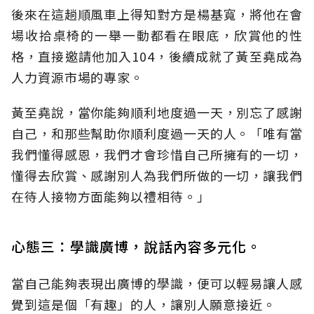
後來在這趟順風車上得知對方是楊基寬，將他在會
場收拾桌椅的一舉一動都看在眼底，欣賞他的性
格，直接邀請他加入104，後續成就了黃至堯成為
人力資源市場的專家。
黃至堯說，當你能夠順利地度過一天，別忘了感謝
自己，和那些幫助你順利度過一天的人。「唯有當
我們懂得感恩，我們才會珍惜自己所擁有的一切，
懂得去欣賞、感謝別人為我們所做的一切，讓我們
在待人接物方面能夠以禮相待。」
心態三：學識廣博，說話內容多元化。
當自己能夠表現出廣博的學識，便可以輕易讓人感
覺到這是個「有趣」的人，讓別人願意接近。