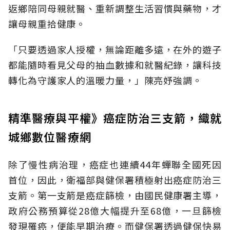
返鄉陪同母親就醫、重新調整生活習慣與藥物，才
讓母親重拾健康。
「只要透過家人授權，無論距離多遠，在外的遊子
都能隨時看見父母的抽血數據和就醫紀錄，讓科技
轉化為守護家人的溫暖力量，」陳亮妤強調。
精準醫療與平權》癌症防治三支箭，織就
城鄉數位醫療網
除了慢性病治理，癌症也連續44年蟬聯全國死因
首位，因此，衛福部與健保署積極射出癌症防治三
支箭。第一支箭是癌症篩檢，由國民健康署主導，
政府公務預算從28億大幅提升至68億，一旦篩檢
發現罹癌，便能早期治療。而健保署透過健保快易