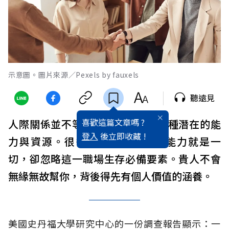
示意圖。圖片來源／Pexels by fauxels
聽遠見
喜歡這篇文章嗎 ?
人際關係並不等於走後門，它是一種潛在的能
登入
後立即收藏 !
力與資源。很多上班族認為個人能力就是一
切，卻忽略這一職場生存必備要素。貴人不會
無緣無故幫你，背後得先有個人價值的涵養。
美國史丹福大學研究中心的一份調查報告顯示：一