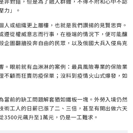
是非對錯，但是為了融入群體，不得不附和心中不認
壓力」。
個人或組織更上層樓，也就是我們讚揚的見賢思齊。
或遵從權威意志而行事，在極端的情況下，便可能釀
殺企圖翻牆投奔自由的民眾，以及俄國大兵入侵烏克
響。眼前就有血淋淋的案例：最具風險專業的保險業
理不顧而狂賣防疫保單；沒料到疫情火山式爆發，如
為當前的缺工問題解套猶如鐵板一塊。外勞入境仍然
技術工人的日薪已漲了二、三倍，甚至有開出做六天
3500元飆升至1萬元，仍是一工難求。