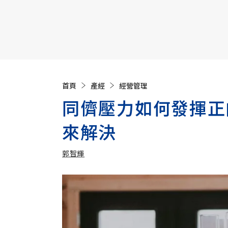
【遠見40週年慶】訂《遠見》贈實用家電3選1+暢銷好
首頁
產經
經營管理
同儕壓力如何發揮正
來解決
郭智輝
加入追蹤
郭智輝