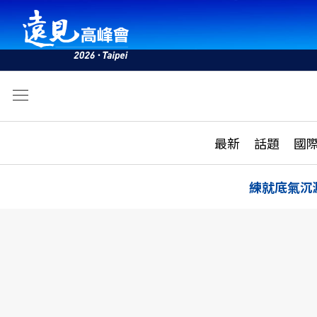
文
最新
最新
話題
國
雜誌目錄
活動
話題
AI
練就底氣沉
學堂
專題報導
科技
教育
遠見ON AIR
影音
合作