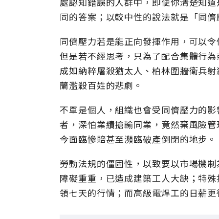
處認知錯誤的人群中，即便你清楚知道
同的答案；以較中性的說法就是「同儕
同儕壓力若是能正向發揮作用，可以令
但是若不經思考，只為了配合集體行為
成如納粹屠殺猶太人、柏林圍牆衛兵射
蘭濫殺百姓的悲劇。
不單是個人，組織也會受同儕壓力的影
者，深怕業績搶輸同業，竟然棄風險管
今面臨慘賠甚至瀕臨破產倒閉的地步。
勞動法規的僵固性，以致要以市場機制
障礙重重，已造成建築工人大缺；特殊
領七天的行情；而高級電焊工的日薪更從