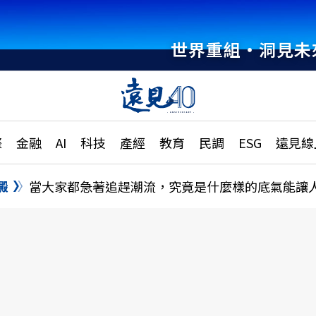
世界重組・洞見未
章
特輯
文章
大學升學、職涯攻略
遠
際
金融
AI
科技
產經
教育
民調
ESG
遠見線
國際
更
縣市施政調查全解析
金融
單
民調
澱
當大家都急著追趕潮流，究竟是什麼樣的底氣能讓
產經
電
好享生活
獨
專欄