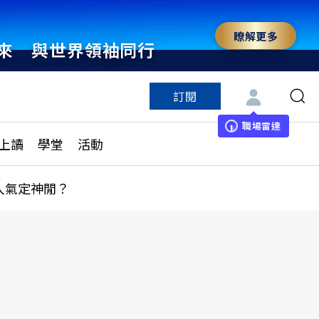
瞭解更多
來 與世界領袖同行
訂閱
特色頻道
訂閱
見線上讀
ESG遠見
職場雷達
上讀
學堂
活動
多訂閱方案
城市學
刊購買
健康遠見
人氣定神閒？
子報訂閱
華人精英論壇
享知識包
領導影響力學院