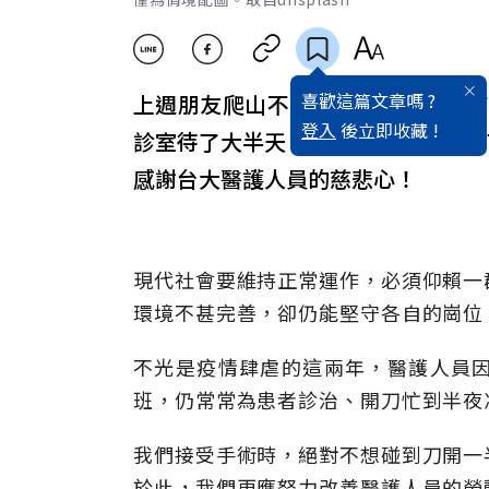
喜歡這篇文章嗎 ?
上週朋友爬山不幸出了意外，摔斷
登入
後立即收藏 !
診室待了大半天，直到晚上11點才
感謝台大醫護人員的慈悲心！
現代社會要維持正常運作，必須仰賴一
環境不甚完善，卻仍能堅守各自的崗位
不光是疫情肆虐的這兩年，醫護人員
班，仍常常為患者診治、開刀忙到半夜
我們接受手術時，絕對不想碰到刀開一
於此，我們更應努力改善醫護人員的勞