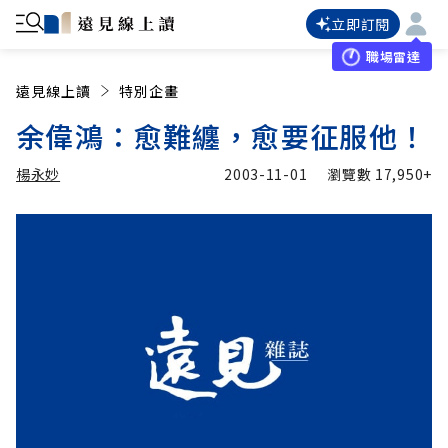
立即訂閱
職場雷達
遠見線上讀
特別企畫
余偉鴻：愈難纏，愈要征服他！
楊永妙
2003-11-01
瀏覽數
17,950+
加入追蹤
楊永妙