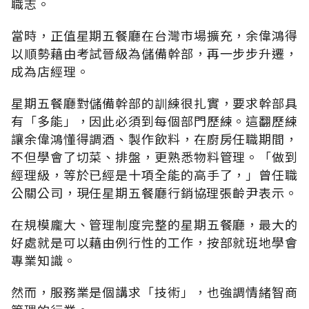
職志。
當時，正值星期五餐廳在台灣市場擴充，余偉鴻得
以順勢藉由考試晉級為儲備幹部，再一步步升遷，
成為店經理。
星期五餐廳對儲備幹部的訓練很扎實，要求幹部具
有「多能」，因此必須到每個部門歷練。這翻歷練
讓余偉鴻懂得調酒、製作飲料，在廚房任職期間，
不但學會了切菜、排盤，更熟悉物料管理。「做到
經理級，等於已經是十項全能的高手了，」曾任職
公關公司，現任星期五餐廳行銷協理張齡尹表示。
在規模龐大、管理制度完整的星期五餐廳，最大的
好處就是可以藉由例行性的工作，按部就班地學會
專業知識。
然而，服務業是個講求「技術」，也強調情緒智商