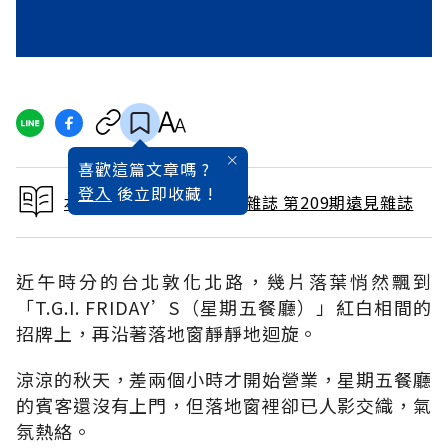
喜歡這篇文章嗎 ?
登入
後立即收藏 !
本文出自 2003 / 11月號雜誌 第209期遠見雜誌
近午時分的台北敦化北路，幾片落葉悄然飄到
「T.G.I. FRIDAY’S（星期五餐廳）」紅白相間的
招牌上，再沿著落地窗靜靜地迴旋。
涼涼的秋天，差兩個小時才開始營業，星期五餐廳
的賓客還沒有上門，但落地窗裡卻已人影交織，氣
氛熱絡。