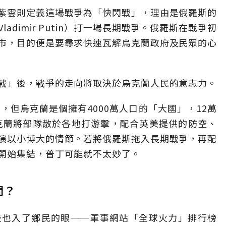
紫雲則定義這場戰爭為「快閃戰」，理由是俄羅斯的
dimir Putin）打一場長期戰爭。俄羅斯在戰爭初
市，目的便是要尋求快速瓦解烏克蘭政府及民眾的心
戰」後，戰爭的走向將取決於烏克蘭人民的意志力。
，但烏克蘭是個擁有4000萬人口的「大國」，12萬
烏克蘭將部隊散於各地打游擊，配合英美提供的防空、
演以小博大的情節。若將俄羅斯拖入長期戰爭，再配
開始集結，普丁可能就不太妙了。
間？
表也入了鄉民的眼──軍事網站「全球火力」排行榜