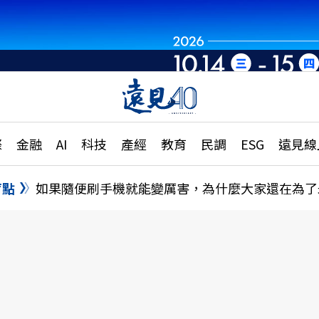
世界重組・洞見未
章
特輯
文章
大學升學、職涯攻略
遠
際
金融
AI
科技
產經
教育
民調
ESG
遠見線
國際
更
縣市施政調查全解析
金融
單
民調
盲點
如果隨便刷手機就能變厲害，為什麼大家還在為了
產經
電
好享生活
獨
專欄