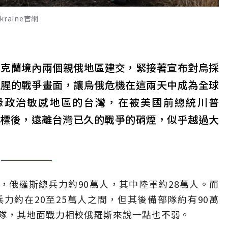
raine官網
烏克蘭境內兩個親俄地區建交，緊接著宣布對烏採
血腥的戰爭畫面，讓烏俄危機在這兩天中成為全球
緣政治敏感地區的台灣，在被美國前總統川普
一個目標後，遠離台灣已久的戰爭的硝煙，似乎越過大
算，俄羅斯總兵力約90萬人，其中陸軍約28萬人。而
力約在20至25萬人之間，但其後備部隊約有90萬
隊，其地面戰力相較俄羅斯來說一點也不弱。