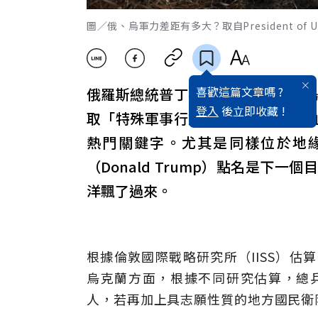
圖／俄、烏軍力差距有多大？取自President of Uk
喜歡這篇文章嗎 ?
俄羅斯總統普丁不斷出招，先是與
登入
後立即收藏 !
取「特殊軍事行動」，搭配一幕幕
熱門關鍵字。尤其是同樣位於地
（Donald Trump）點名是下
洋飄了過來。
根據倫敦國際戰略研究所（IISS）估
烏克蘭方面，根據不同研究估算，總兵
人，若再加上具志願性質的地方國民衛