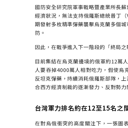
國防安全研究院軍事戰略暨產業所長蘇
經濟狀況，無法支持俄羅斯總統普丁（Vla
期發射多枚精準彈藥襲擊烏克蘭多個城
防。
因此，在戰爭進入下一階段的「終局之
目前集結在烏克蘭邊境的俄軍約12萬人
人要吞掉4000萬人相對吃力，假使
反坦克彈藥，持續消耗俄羅斯部隊，上
合西方經濟制裁的逐漸發力、反對勢力
台灣軍力排名約在12至15名之
在對烏俄衝突的高度關注下，一張圖