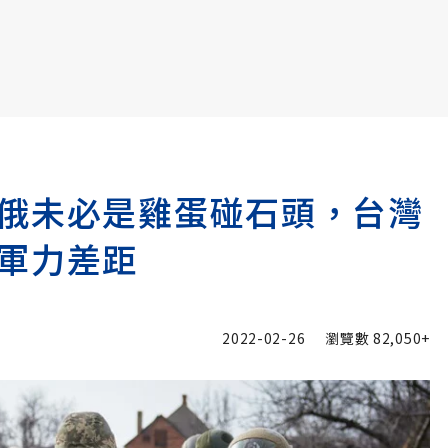
書6選3 特價 3,980 元
俄未必是雞蛋碰石頭，台灣
軍力差距
2022-02-26
瀏覽數
82,050+