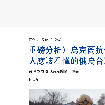
【遠見40週年慶】訂《遠見》贈實用家電3選1+暢銷好
首頁
話題
政治
重磅分析〉烏克蘭抗
人應該看懂的俄烏台
台灣軍力狠甩烏克蘭數十條街
林仕祥
加入追蹤
林仕祥