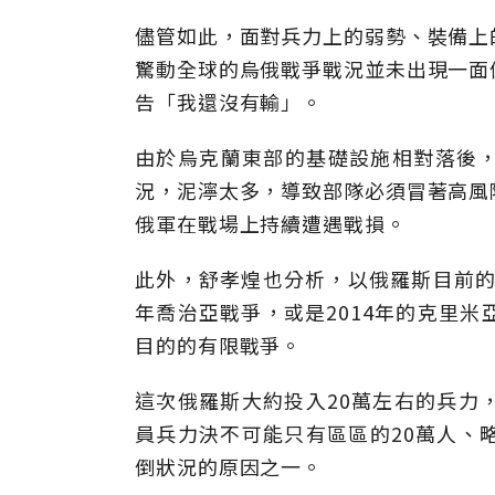
儘管如此，面對兵力上的弱勢、裝備上
驚動全球的烏俄戰爭戰況並未出現一面
告「我還沒有輸」。
由於烏克蘭東部的基礎設施相對落後
況，泥濘太多，導致部隊必須冒著高風
俄軍在戰場上持續遭遇戰損。
此外，舒孝煌也分析，以俄羅斯目前的
年喬治亞戰爭，或是2014年的克里
目的的有限戰爭。
這次俄羅斯大約投入20萬左右的兵力
員兵力決不可能只有區區的20萬人、
倒狀況的原因之一。