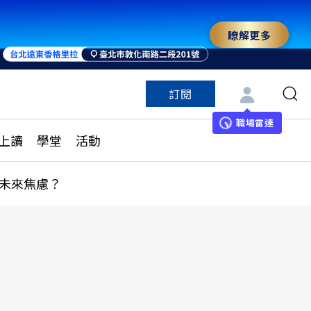
瞭解更多
來 與世界領袖同行
訂閱
特色頻道
訂閱
見線上讀
ESG遠見
職場雷達
上讀
學堂
活動
多訂閱方案
城市學
刊購買
健康遠見
未來焦慮？
子報訂閱
華人精英論壇
享知識包
領導影響力學院