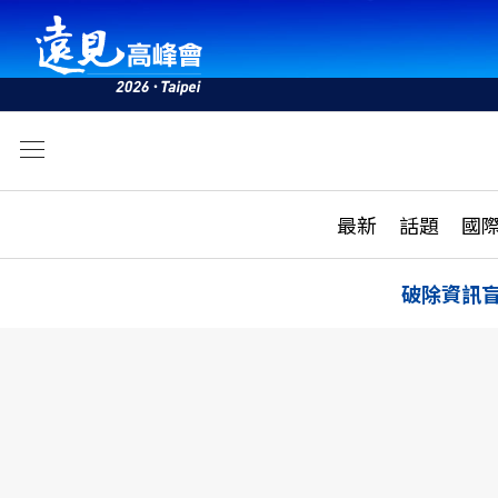
文
最新
最新
話題
國
雜誌目錄
活動
話題
AI
破除資訊
學堂
專題報導
科技
教育
遠見ON AIR
影音
合作