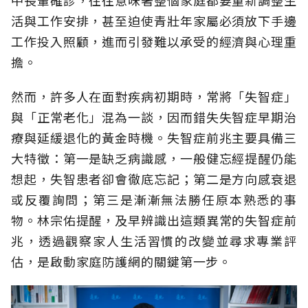
中長輩確診，往往意味著整個家庭都要重新調整生
活與工作安排，甚至迫使青壯年家屬必須放下手邊
工作投入照顧，進而引發難以承受的經濟與心理重
擔。
然而，許多人在面對疾病初期時，常將「失智症」
與「正常老化」混為一談，因而錯失失智症早期治
療與延緩退化的黃金時機。失智症前兆主要具備三
大特徵：第一是缺乏病識感，一般健忘經提醒仍能
想起，失智患者卻會徹底忘記；第二是方向感衰退
或反覆詢問；第三是漸漸無法勝任原本熟悉的事
物。林宗佑提醒，及早辨識出這類異常的失智症前
兆，透過觀察家人生活習慣的改變並尋求專業評
估，是啟動家庭防護網的關鍵第一步。