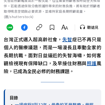
失智症照顧難度高於一般失能，往往需要照顧者長時間全天候陪
伴。若能透過保險分擔照護所帶來的財務負擔，將有助於照顧者
取得喘息空間與必要資源，並維持家庭長期照顧能量。
(圖/shutterstock)
聽遠見
台灣正式邁入超高齡社會，
失智
症已不再只是
個人的醫療議題，而是一場漫長且牽動全家的
長期抗戰。面對日益逼近的失智海嘯，如何客
觀檢視現有保障缺口，及早接住財務與
照護
風
險，已成為全民必修的財務課題。
目錄
•
一場病程8到12年，最貴的不是醫療，是照