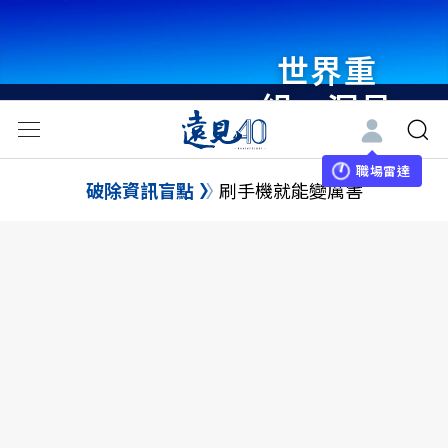
世界重
組・洞見
未來 與
世界領袖
職場雷達
破除資訊盲點
刷手機就能變厲害
同行