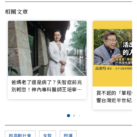
相關文章
爸媽老了還是病了？失智症前兆
別輕忽！神內專科醫師王培寧呼
買不起的「單程機
籲把握大腦黃金期
響台灣近半世紀思
超高齡社會
失智
照護