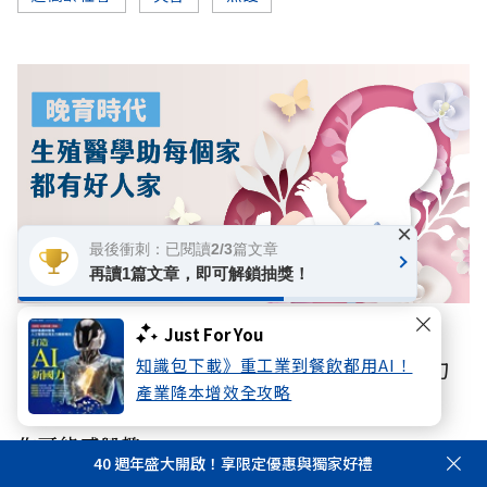
×
最後衝刺：已閱讀2/3篇文章
再讀1篇文章，即可解鎖抽獎！
數位專題
Just For You
【晚育時代】人工生殖如何搶救高齡生育力
知識包下載》重工業到餐飲都用AI！
產業降本增效全攻略
你可能感興趣
40 週年盛大開啟！享限定優惠與獨家好禮