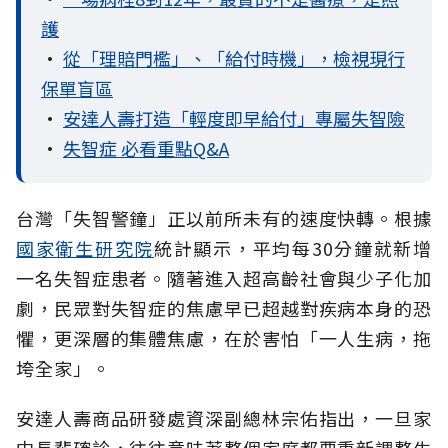
護
•
從「理賠門檻」、「給付時機」，檢視現行
保單盲區
•
安達人壽打造「輕度即早給付」專屬失智險
•
失智症 必看重點Q&A
台灣「失智警鐘」正以前所未有的速度快轉。根據
國家衛生研究院
統計顯示，平均每30分鐘就新增
一名失智症患者。隨著進入超高齡社會與少子化加
劇，民眾對失智症的焦慮早已超越對疾病本身的恐
懼，更深層的集體焦慮，在於害怕「一人生病，拖
垮全家」。
安達人壽商品研發處資深副總林宗佑指出，一旦家