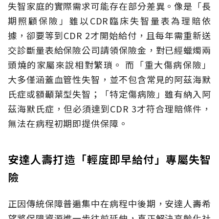
失智家庭的實際需求可能存在部分差異。像是「長
期照顧保險」雖以CDR臨床失智量表為理賠依
據，卻要等到CDR 2才開始給付，且每年需重新送
交診斷量表給保險公司請領保險金，對已經蠟燭兩
頭燒的家屬來說相對繁瑣。
而「重大傷病保險」
大多僅涵蓋血管性失智，並不包含常見的阿茲海默
氏症或額顳葉型失智；「特定傷病險」雖有納入阿
茲海默氏症，但必須達到CDR 3才符合理賠條件，
無法在病程初期即提供保障。
安達人壽打造「輕度即早給付」專屬失智
險
正因傳統保障普遍集中在病程中後期，安達人壽希
望將保障資源進一步往前延伸，真正解決高齡化社