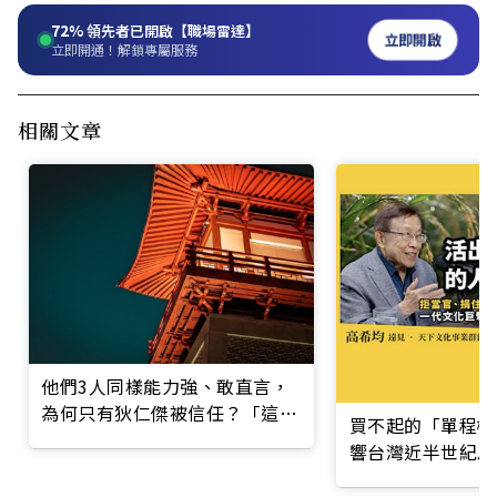
72%
領先者已開啟【職場雷達】
立即開啟
立即開通！解鎖專屬服務
相關文章
他們3人同樣能力強、敢直言，
為何只有狄仁傑被信任？「這差
買不起的「單程機
異」決定職場命運
響台灣近半世紀思