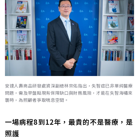
安達人壽商品研發處資深副總林宗佑指出，失智症已非單純醫療
問題，需及早盤點現有保障缺口與財務風險，才能在失智海嘯來
襲時，為照顧者爭取喘息空間。
一場病程8到12年，最貴的不是醫療，是
照護