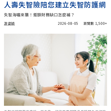
人壽失智險陪您建立失智防護網
失智海嘯來襲！鉅額財務缺口怎麼補？
游姿穎
2026-08-05
瀏覽數
1,500+