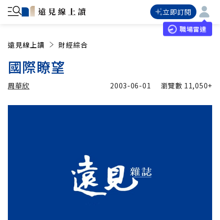
立即訂閱
職場雷達
遠見線上讀
財經綜合
國際瞭望
周華欣
2003-06-01
瀏覽數
11,050+
加入追蹤
周華欣