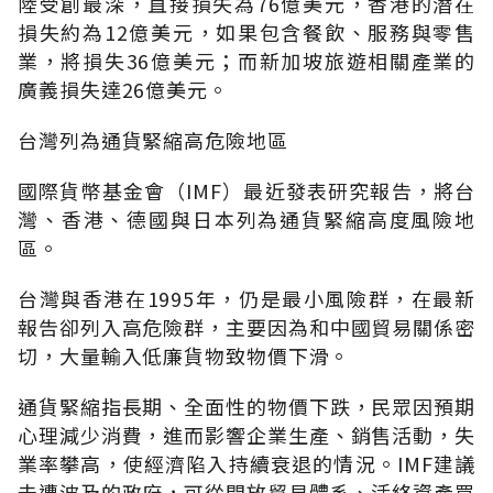
陸受創最深，直接損失為76億美元，香港的潛在
損失約為12億美元，如果包含餐飲、服務與零售
業，將損失36億美元；而新加坡旅遊相關產業的
廣義損失達26億美元。
台灣列為通貨緊縮高危險地區
國際貨幣基金會（IMF）最近發表研究報告，將台
灣、香港、德國與日本列為通貨緊縮高度風險地
區。
台灣與香港在1995年，仍是最小風險群，在最新
報告卻列入高危險群，主要因為和中國貿易關係密
切，大量輸入低廉貨物致物價下滑。
通貨緊縮指長期、全面性的物價下跌，民眾因預期
心理減少消費，進而影響企業生產、銷售活動，失
業率攀高，使經濟陷入持續衰退的情況。IMF建議
未遭波及的政府，可從開放貿易體系、活絡資產買