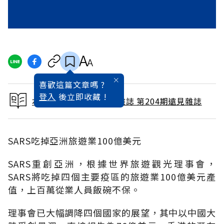
喜歡這篇文章嗎 ?
登入
後立即收藏 !
本文出自 2003 / 6月號雜誌 第204期遠見雜誌
SARS吃掉亞洲旅遊業100億美元
SARS重創亞洲，根據世界旅遊觀光理事會，
SARS將吃掉四個主要疫區的旅遊業100億美元產
值，上百萬從業人員飯碗不保。
理事會已大幅調降四個國家的展望，其中以中國大