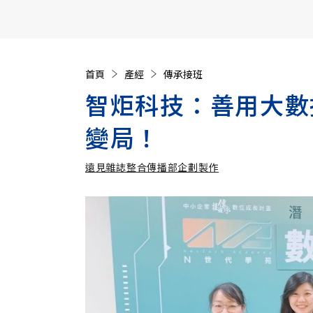
【遠見40週年慶】訂《遠見》贈實用家電3選1+暢銷好
首頁
產經
傳承接班
智炬科技：善用大數
變局！
遠見雜誌整合傳播部企劃製作
遠見雜誌整合傳播部企劃製作