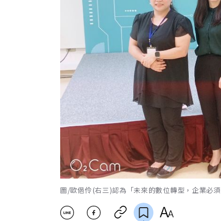
圖/歐俋伶(右三)認為「未來的數位轉型，企業必