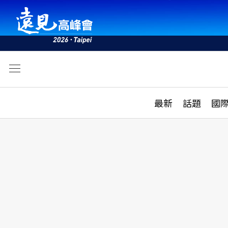
文
最新
最新
話題
國
雜誌目錄
活動
話題
AI
學堂
專題報導
科技
教育
遠見ON AIR
影音
合作