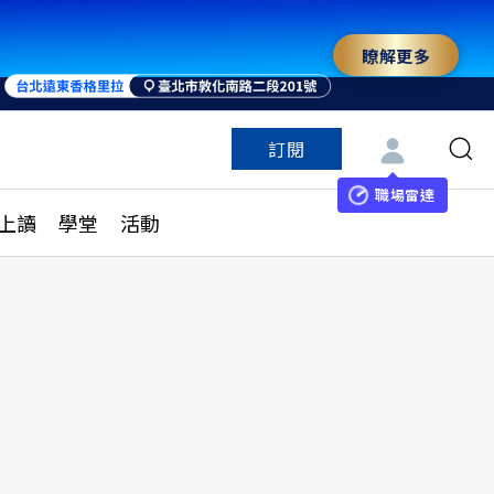
瞭解更多
訂閱
特色頻道
訂閱
見線上讀
ESG遠見
職場雷達
上讀
學堂
活動
多訂閱方案
城市學
刊購買
健康遠見
子報訂閱
華人精英論壇
享知識包
領導影響力學院