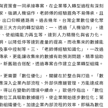
與資策會一同承接專案，在企業導入轉型過程有深刻
家，強調人機協作，老師傅的經驗眉角不易傳承，且
多，出口仰賴通路商。過去幾年，台灣企業數位優化聚
是三大方向的轉型協助：一、透過「人機協作」，達
升、使組織能力再生等，達到人力精簡化與省力化。
明，以降低停等達到產量的提高，而收集來的數據能
及事中控制等。三、「老師傅經驗知識化」，一改過
傳承，更能讓收集來的數據有助預測問題，精準協助
，新舊融合搭配，透過專案合作建立企業轉型組織。
，更需要「數位優化」，關鍵在於整合與打造。「數
應深入企業內部流程、外部供應鏈管理，方能達成商
，得以在變動的環境中續命。」歐俋伶指出，「數位
數位工具驅動數據運行，使企業開始逐步數位化；第
動組織優化，加速企業內部流程的效率，即稱為數位