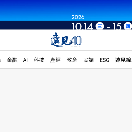
章
特輯
文章
大學升學、職涯攻略
遠
際
金融
AI
科技
產經
教育
民調
ESG
遠見線
國際
更
縣市施政調查全解析
金融
單
民調
產經
電
好享生活
獨
專欄