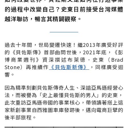
的過程中改變自己？史東日前接受台灣媒體
越洋聯訪，暢言其精闢觀察。
過去十年間，世局變遷快速！繼2013年廣受好評
的《貝佐斯傳》首部曲問世後，2021年底，《彭
博商業週刊》資深撰述布萊德．史東（Brad
Stone）再推續作
《貝佐斯新傳》
，同樣廣受迴
響。
因為精準刻劃貝佐斯傳奇人生、深諳亞馬遜經營心
法，而被譽為「史上最懂貝佐斯的男人」的史東，
此次重訪亞馬遜帝國的事業核心，帶領讀著搭上這
家新創事業自西雅圖車庫發跡後，邁向電商巨擘的
後半部旅程。