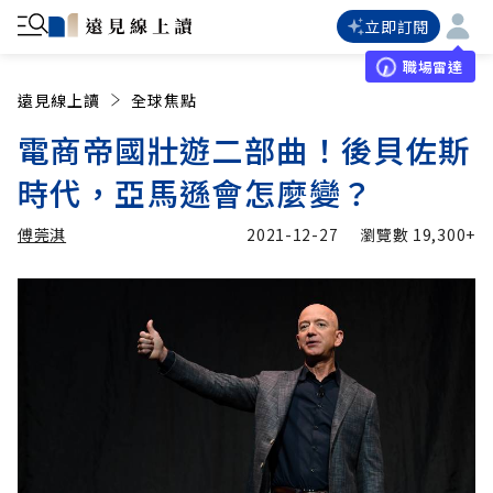
立即訂閱
職場雷達
遠見線上讀
全球焦點
電商帝國壯遊二部曲！後貝佐斯
時代，亞馬遜會怎麼變？
傅莞淇
2021-12-27
瀏覽數
19,300+
加入追蹤
傅莞淇