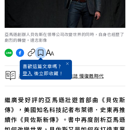
亞馬遜創辦人貝佐斯在領導公司改變世界的同時，自身也經歷了
劇烈的轉變。達志影像
喜歡這篇文章嗎 ?
登入
後立即收藏 !
本文出自 2022 / 1月號雜誌 慢復甦時代
繼廣受好評的亞馬遜壯遊首部曲《貝佐斯
傳》，美國知名科技記者布萊德．史東再推
續作《貝佐斯新傳》。書中再度剖析亞馬遜
如何改變世界，貝佐斯又是如何在打造事業