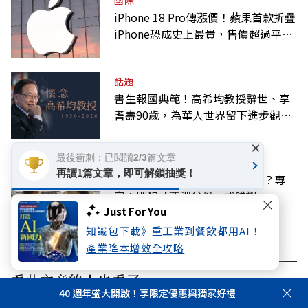
iPhone 18 Pro傳漲價！蘋果首款折疊
iPhone恐成史上最貴，售價超過平均
月薪
話題
書生報國典範！高希均教授辭世、享
耆壽90歲，為華人世界留下進步觀念
的精神遺產
×
最後衝刺：已閱讀2/3篇文章
教育
再讀1篇文章，即可解鎖抽獎！
當AI智商已130，如何教下一代？專
家：別犯「亞洲父母」式錯誤
Just For You
知識包下載》重工業到餐飲都用AI！
產業降本增效全攻略
看此文章的人也看了..
40 週年盛大開啟！享限定優惠與獨家好禮