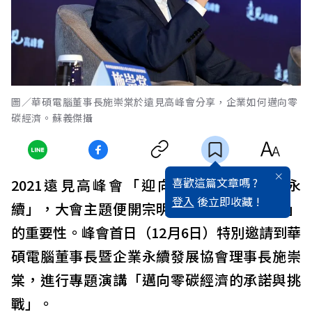
圖／華碩電腦董事長施崇棠於遠見高峰會分享，企業如何邁向零
碳經濟。蘇義傑攝
喜歡這篇文章嗎 ?
2021遠見高峰會「迎向大復甦，邁向新永
登入
後立即收藏 !
續」，大會主題便開宗明義點出「永續未來」
的重要性。峰會首日（12月6日）特別邀請到華
碩電腦董事長暨企業永續發展協會理事長施崇
棠，進行專題演講「邁向零碳經濟的承諾與挑
戰」。