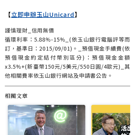
【
立即申辦玉山Unicard
】
謹慎理財_信用無價
循環利率：5.88%-15%_(依玉山銀行電腦評等而
訂，基準日：2015/09/01)。_預借現金手續費(依
預借現金約定結付幣別區分)：預借現金金額
x3.5%+(新臺幣150元/5美元/550日圓/4歐元)_其
他相關費率依玉山銀行網站及申請書公告。
相關文章