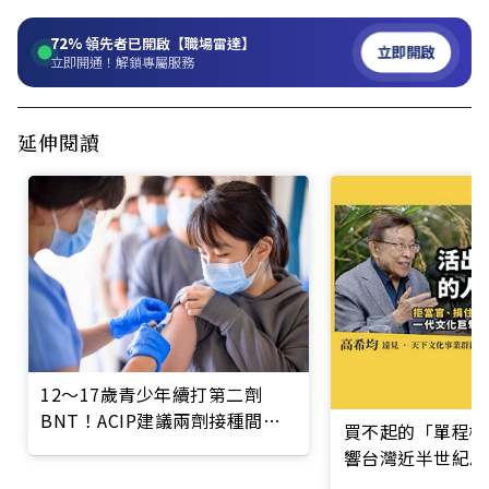
72%
領先者已開啟【職場雷達】
立即開啟
立即開通！解鎖專屬服務
延伸閱讀
12～17歲青少年續打第二劑
BNT！ACIP建議兩劑接種間隔
買不起的「單程機
12週以上
響台灣近半世紀思