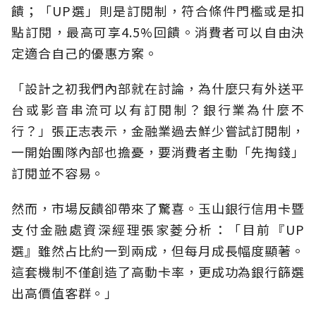
饋；「UP選」則是訂閱制，符合條件門檻或是扣
點訂閱，最高可享4.5%回饋。消費者可以自由決
定適合自己的優惠方案。
「設計之初我們內部就在討論，為什麼只有外送平
台或影音串流可以有訂閱制？銀行業為什麼不
行？」張正志表示，金融業過去鮮少嘗試訂閱制，
一開始團隊內部也擔憂，要消費者主動「先掏錢」
訂閱並不容易。
然而，市場反饋卻帶來了驚喜。玉山銀行信用卡暨
支付金融處資深經理張家菱分析：「目前『UP
選』雖然占比約一到兩成，但每月成長幅度顯著。
這套機制不僅創造了高動卡率，更成功為銀行篩選
出高價值客群。」