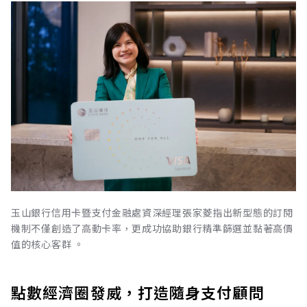
玉山銀行信用卡暨支付金融處資深經理張家菱指出新型態的訂閱
機制不僅創造了高動卡率，更成功協助銀行精準篩選並黏著高價
值的核心客群 。
點數經濟圈發威，打造隨身支付顧問