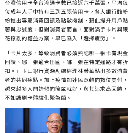
台灣信用卡全台流通卡數已接近六千萬張，平均每
位成年人手中持有三到五張信用卡。各大銀行雖紛
紛推出專屬消費回饋及點數機制，藉此提升用戶黏
著與忠誠度，但對消費者而言，面對滿手卡片與眼
花撩亂的權益方案，早已陷入「選擇疲勞」。
「卡片太多，導致消費者必須熟記哪一張卡有現金
回饋、哪一張適合出國、哪一張在特定通路才有折
扣。」玉山銀行資深副總經理林榮華點出多數消費
者的共同痛點。加上疫情加速民眾轉向數位支付，
越來越多人開始傾向簡單就好，與其追求高回饋，
不如讓刷卡體驗化繁為簡。