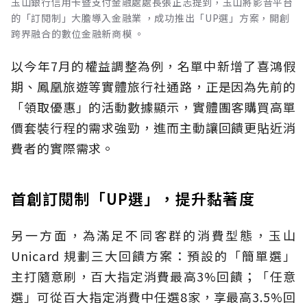
玉山銀行信用卡暨支付金融處處長張正志提到，玉山將影音平台
的「訂閱制」大膽導入金融業 ，成功推出「UP選」方案，開創
跨界融合的數位金融新商模 。
以今年7月的權益調整為例，名單中新增了喜鴻假
期、鳳凰旅遊等實體旅行社通路，正是因為先前的
「領取優惠」的活動數據顯示，實體團客購買高單
價套裝行程的需求強勁，進而主動讓回饋更貼近消
費者的實際需求。
首創訂閱制「UP選」，提升黏著度
另一方面，為滿足不同客群的消費型態，玉山
Unicard 規劃三大回饋方案：預設的「簡單選」
主打隨意刷，百大指定消費最高3%回饋；「任意
選」可從百大指定消費中任選8家，享最高3.5%回