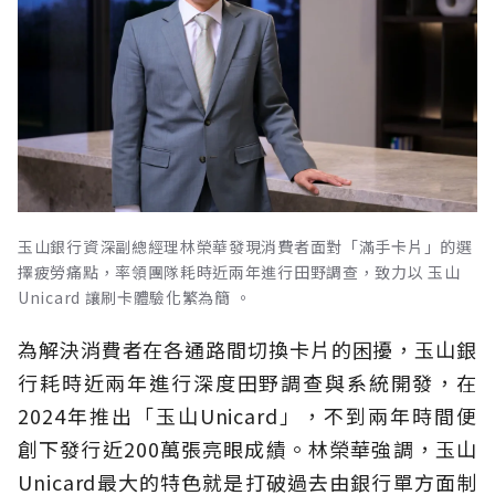
玉山銀行資深副總經理林榮華發現消費者面對「滿手卡片」的選
擇疲勞痛點，率領團隊耗時近兩年進行田野調查，致力以 玉山
Unicard 讓刷卡體驗化繁為簡 。
為解決消費者在各通路間切換卡片的困擾，玉山銀
行耗時近兩年進行深度田野調查與系統開發，在
2024年推出「玉山Unicard」，不到兩年時間便
創下發行近200萬張亮眼成績。林榮華強調，玉山
Unicard最大的特色就是打破過去由銀行單方面制