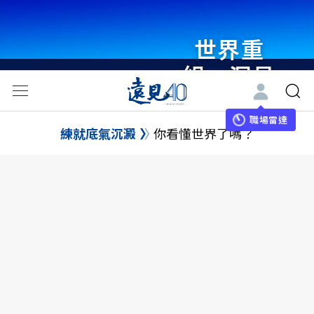
世界重
組・洞見
未來 與
世界領袖
職場雷達
練就底氣沉澱
你看懂世界了嗎？
同行