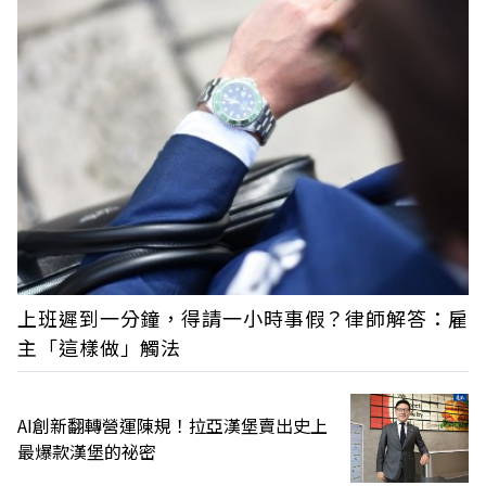
上班遲到一分鐘，得請一小時事假？律師解答：雇
主「這樣做」觸法
AI創新翻轉營運陳規！拉亞漢堡賣出史上
最爆款漢堡的祕密