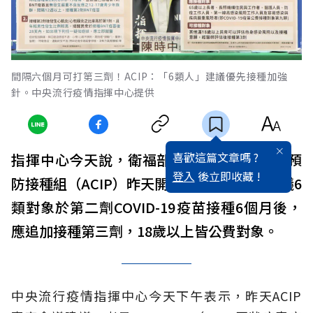
間隔六個月可打第三劑！ACIP：「6類人」建議優先接種加強
針。中央流行疫情指揮中心提供
喜歡這篇文章嗎 ?
指揮中心今天說，衛福部傳染病防治諮詢會預
登入
後立即收藏 !
防接種組（ACIP）昨天開會討論達共識，建議6
類對象於第二劑COVID-19疫苗接種6個月後，
應追加接種第三劑，18歲以上皆公費對象。
中央流行疫情指揮中心今天下午表示，昨天ACIP