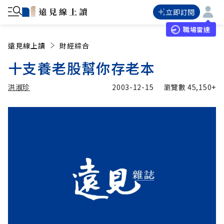
立即訂閱
職場雷達
遠見線上讀
財經綜合
十支養老股幫你存老本
洪淑珍
2003-12-15
瀏覽數
45,150+
加入追蹤
洪淑珍