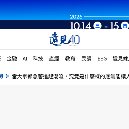
章
特輯
文章
大學升學、職涯攻略
遠
際
金融
AI
科技
產經
教育
民調
ESG
遠見線
國際
更
縣市施政調查全解析
金融
單
民調
澱
當大家都急著追趕潮流，究竟是什麼樣的底氣能讓
產經
電
好享生活
獨
專欄