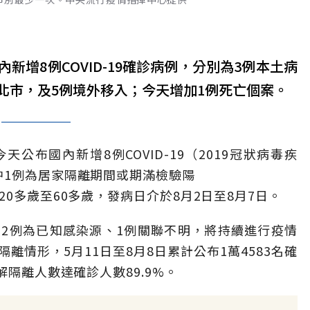
增8例COVID-19確診病例，分別為3例本土病
北市，及5例境外移入；今天增加1例死亡個案。
公布國內新增8例COVID-19（2019冠狀病毒疾
中1例為居家隔離期間或期滿檢驗陽
0多歲至60多歲，發病日介於8月2日至8月7日。
2例為已知感染源、1例關聯不明，將持續進行疫情
離情形，5月11日至8月8日累計公布1萬4583名確
解隔離人數達確診人數89.9%。