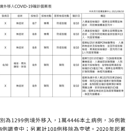
別為1299例境外移入，1萬4446本土病例，36例敦
4例調查中；另累計108例移除為空號。2020年起累