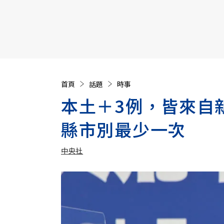
【遠見40週年慶】訂《遠見》贈實用家電3選1+暢銷好
首頁
話題
時事
本土＋3例，皆來自
縣市別最少一次
中央社
加入追蹤
中央社