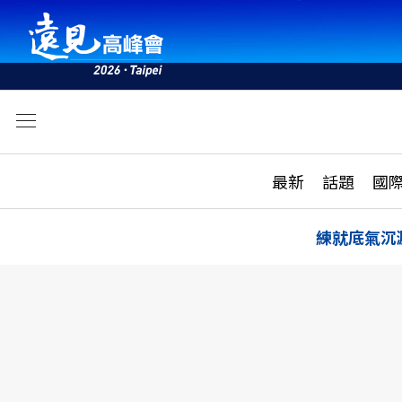
文
最新
最新
話題
國
雜誌目錄
活動
話題
AI
練就底氣沉
學堂
專題報導
科技
教育
遠見ON AIR
影音
合作