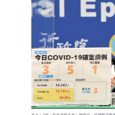
本土＋3例，皆來自新北市！陳時中：疫情警戒縣