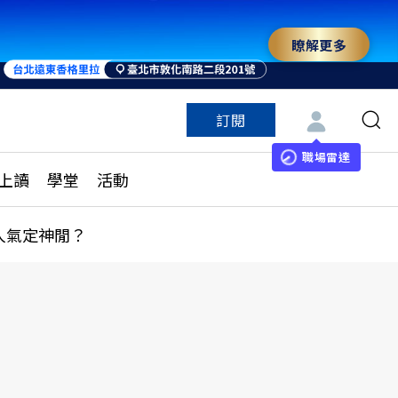
瞭解更多
訂閱
特色頻道
訂閱
見線上讀
ESG遠見
職場雷達
上讀
學堂
活動
多訂閱方案
城市學
刊購買
健康遠見
人氣定神閒？
子報訂閱
華人精英論壇
享知識包
領導影響力學院