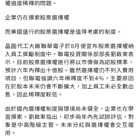
權過度稀釋的問題。
企業仍在摸索股票選擇權
而美國盛行的股票選擇權是值得考慮的制度。
晶圓代工大廠聯華電子於8月便宣布股票選擇權納
入員工獎勵制度中。聯電投資關係部部長劉啟東表
示，目前股票選擇權施行將以市價做為認股標準，
預計六年內釋出十億股。雖然選擇權仍不列入費用
項目，但聯電強調六年稀釋度不到4％，主要原因
在於股本未來仍會不斷擴大，加上員工未必全數出
售，因此稀釋度較低。
由於國內選擇權制度與環境尚未健全，企業也在學
習摸索。劉啟東指出，初步兩年內先試辦評估，對
象是中高階級主管。未來分紅與選擇權會交互運
用。