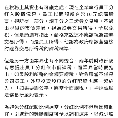
在稅務上其實也有可議之處。現在企業執行員工分
紅入股情況是，員工以面額新台幣10元認購股
票，視所得一部分，課千分之三證券交易稅，不過
出脫後的市價差異，視為證券交易所得，予以免
稅。但是顏漏有指出，嚴格來說這不應該視為證券
交易所得，而是員工所得。他認為政府應該全盤檢
討證券交易所得稅的課稅標準。
但是另一方面業界也有不同聲音。兩年前財政部便
有意提出員工分紅依市價課稅，而業界當時便指
出，如果股利所賺的金額要課稅，對象應當不僅是
公司員工，外界投資股東的分紅配股也應一起納
入，「如果要談公平，應當全面課稅，」神達電腦
法務長阮啟殷表示。
為避免分紅配股比例過當，分紅比例不但應因時制
宜，引進新的獎勵制度可予以調和運用，以減少股