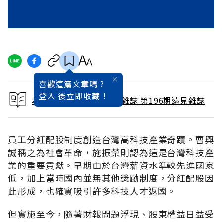
喜歡這篇文章嗎 ?
登入
後立即收藏 !
本文出自 2002 / 10月號雜誌 第196期遠見雜誌
員工分紅配股制度創造台灣高科技產業奇蹟。曹興
誠稱之為社會革命，施振榮則認為這是台灣科技產
業的重要貢獻。早期由於台灣薪資水準較先進國家
低，加上當時國內並無其他獎勵制度，分紅配股因
此形成，也確實吸引許多科技人才返國。
但實施至今，隨著財報問題浮現、股東權益日益受