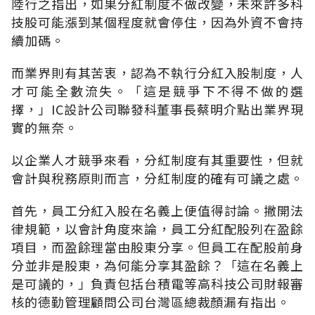
陸行之指出，如果分紅制度不做改變，未來許多科
技股可能漲到某個程度就會停住，因為外資不會持
續加碼。
而業界則有其苦衷，認為不執行分紅入股制度，人
才可能全數流失。「這是競爭下不得不做的選
擇，」IC設計公司聯發科董事長蔡明介點出業界現
實的無奈。
以企業人才競爭來看，分紅制度有其重要性，但就
會計與稅務原則而言，分紅制度的確有可議之處。
首先，員工分紅入股在名義上便值得討論。撇開法
律規範，以會計角度來論，員工分紅配股列在盈餘
項目，而盈餘理當由股東分享。但員工在配股前身
分並非是股東，為何能分享其盈餘？「這在名義上
是可議的，」負責包括台積電等高科技公司財報審
核的德勤管理顧問公司台灣區總裁顏漏有指出。