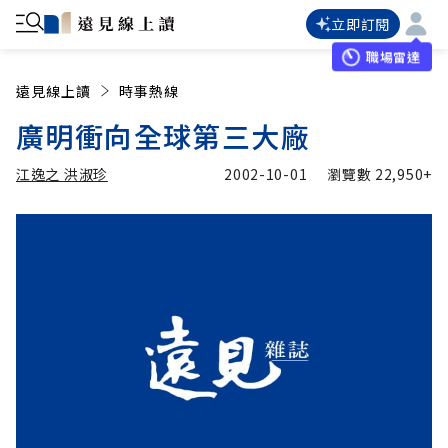
立即訂閱
職場雷達
遠見線上讀
時事熱線
廣明衝向全球第三大廠
江逸之 洪淑珍
2002-10-01
瀏覽數
22,950+
加入追蹤
江逸之 洪淑珍