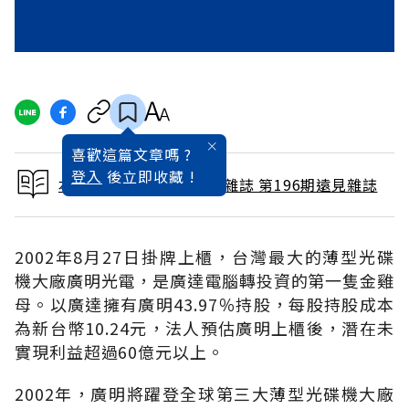
喜歡這篇文章嗎 ?
登入
後立即收藏 !
本文出自 2002 / 10月號雜誌 第196期遠見雜誌
2002年8月27日掛牌上櫃，台灣最大的薄型光碟
機大廠廣明光電，是廣達電腦轉投資的第一隻金雞
母。以廣達擁有廣明43.97％持股，每股持股成本
為新台幣10.24元，法人預估廣明上櫃後，潛在未
實現利益超過60億元以上。
2002年，廣明將躍登全球第三大薄型光碟機大廠