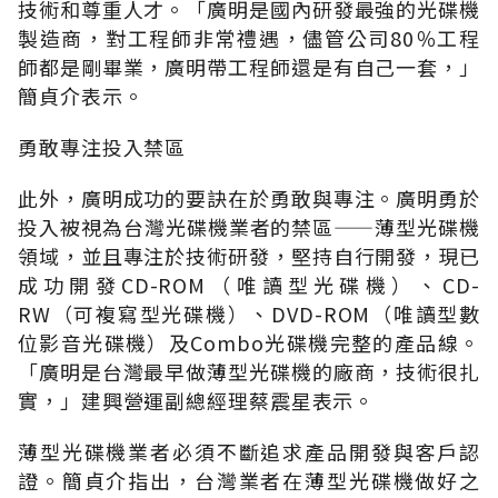
技術和尊重人才。「廣明是國內研發最強的光碟機
製造商，對工程師非常禮遇，儘管公司80％工程
師都是剛畢業，廣明帶工程師還是有自己一套，」
簡貞介表示。
勇敢專注投入禁區
此外，廣明成功的要訣在於勇敢與專注。廣明勇於
投入被視為台灣光碟機業者的禁區——薄型光碟機
領域，並且專注於技術研發，堅持自行開發，現已
成功開發CD-ROM（唯讀型光碟機）、CD-
RW（可複寫型光碟機）、DVD-ROM（唯讀型數
位影音光碟機）及Combo光碟機完整的產品線。
「廣明是台灣最早做薄型光碟機的廠商，技術很扎
實，」建興營運副總經理蔡震星表示。
薄型光碟機業者必須不斷追求產品開發與客戶認
證。簡貞介指出，台灣業者在薄型光碟機做好之