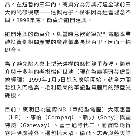
品。在短暫的三年內，簡貞介為源興打造全球前三
大的光碟機廠——建興電子。後來因為經營理念不
同，1998年底，簡貞介離開建興。
離開建興的簡貞介，與當時急欲從筆記型電腦本業
轉投資到相關產業的廣達董事長林百里，因而一拍
即合。
為了避免陷入桌上型光碟機的惡性競爭漩渦，簡貞
介與十多年的老搭檔何世池（現在為廣明研發處副
總經理）1999年1月5日進入廣明開始，就全力開
發進入門檻高、毛利最高的筆記型電腦用的薄型光
碟機。
目前，廣明已為國際NB（筆記型電腦）大廠惠普
（HP）、康柏（Compaq）、新力（Sony）與蓋
特威（Gateway）、富士通等代工，而實際銷貨
客戶除廣達外，還包括大眾、倫飛、志合與藍天等