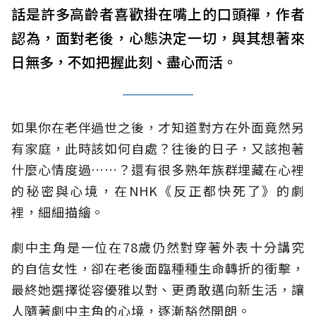
話是許多高齡者喜歡掛在嘴上的口頭禪，作者
認為，面對老後，心態決定一切，與其想著來
日無多，不如把握此刻、盡心而活。
如果你在老伴過世之後，才知道對方在外面竟然另
有家庭，此時該如何自處？往後的日子，又該抱著
什麼心情度過……？還有很多熟年族群埋藏在心裡
的秘密與心境，在NHK《反正都快死了》的劇
裡，細細描繪。
劇中主角是一位在78歲仍然對穿著外表十分講究
的自信女性，卻在老後面臨種種生命轉折的衝擊，
最終她選擇從容優雅以對、更勇敢邁向新生活，讓
人隨著劇中主角的心境，逐漸豁然開朗。