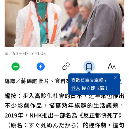
圖／50＋FIFTY PLUS
喜歡這篇文章嗎 ?
編譯／蔣德誼 圖片、資料來源／
NHK
、
ハルメク
登入
後立即收藏 !
編按：步入高齡化社會的日本，近年來也推出
不少影劇作品，描寫熟年族群的生活議題。
2019年，NHK推出一部名為《反正都快死了》
（原名：すぐ死ぬんだから）的迷你劇，這句