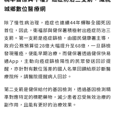
城鄉數位醫療網
除了慢性病治理，癌症也連續44年蟬聯全國死因
首位，因此，衛福部與健保署積極射出癌症防治三
支箭。第一支箭是癌症篩檢，由國民健康署主導，
政府公務預算從28億大幅提升至68億，一旦篩檢
發現罹癌，便能早期治療。而健保署透過健保快易
通App，主動向癌症篩檢陽性的民眾發送回診提
醒，亦針對有數位落差的國人名單回饋給原診斷醫
療院所，請醫院提醒病人回診。
第二支箭是健保給付的基因檢測，透過基因檢測精
準對應特定的標靶藥物，減少患者忍受無效治療的
副作用，且能有更好的治療效果。