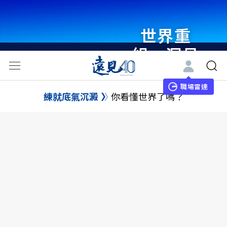
世界重
組・洞見
未來 與
世界領袖
職場雷達
練就底氣沉澱
你看懂世界了嗎？
同行