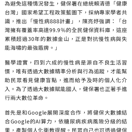
為避免這種情況發生，健保署在總統賴清德「健康
台灣」國家希望工程政策藍圖下，採納專家學者共
識，推出「慢性病888計畫」，陳亮妤強調：「台
灣擁有覆蓋率高達99.9％的全民健保資料庫，這座
累積超過30年的數據金山，正是對抗慢性病與失
能海嘯的最強盾牌。」
醫學證實，四到六成的慢性病是源自不良生活習
慣，唯有透過大數據精準分析與行為追蹤，才能幫
助民眾看見健康盲點，進而給予及時的個人化介
入。為了透過大數據賦能國人，健保署也正著手進
行兩大數位革命。
首先是和Google展開深度合作，將健保大數據結
合Google的AI算力，依糖尿病疾病風險分級的結
果，產製個人化衛教提醒。民眾自己也可透過健保