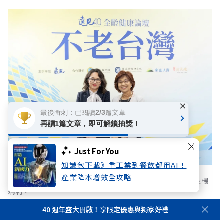
×
最後衝刺：已閱讀2/3篇文章
再讀1篇文章，即可解鎖抽獎！
Just For You
知識包下載》重工業到餐飲都用AI！
產業降本增效全攻略
(左起)衛生福利部中央健康保險署署長陳亮妤、遠見雜誌社長楊
瑪利。
40 週年盛大開啟！享限定優惠與獨家好禮
從慢性病控制、癌症篩檢與治療，再到人力與財務