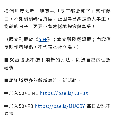
換個角度思考，與其把「反正都要死了」當作藉
口，不如稍稍轉個角度，正因為已經走過大半生，
剩餘的日子，更要不留遺憾地體會與享受！
（原文刊載於《
50+
》；本文獲授權轉載；內容僅
反映作者觀點，不代表本社立場。）
■50歲後還不錯！用新的方法，創造自己的理想
老後
■想知道更多熟齡新思維、新活動？
➡加入50+LINE
https://pse.is/K3FBX
➡加入50+FB
https://pse.is/MUCBY
每日資訊不
漏接！