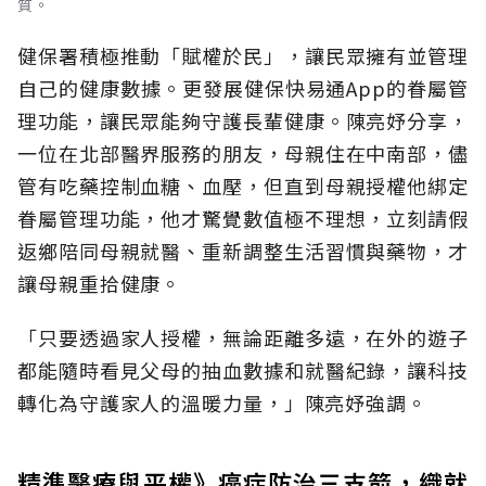
質。
健保署積極推動「賦權於民」，讓民眾擁有並管理
自己的健康數據。更發展健保快易通App的眷屬管
理功能，讓民眾能夠守護長輩健康。陳亮妤分享，
一位在北部醫界服務的朋友，母親住在中南部，儘
管有吃藥控制血糖、血壓，但直到母親授權他綁定
眷屬管理功能，他才驚覺數值極不理想，立刻請假
返鄉陪同母親就醫、重新調整生活習慣與藥物，才
讓母親重拾健康。
「只要透過家人授權，無論距離多遠，在外的遊子
都能隨時看見父母的抽血數據和就醫紀錄，讓科技
轉化為守護家人的溫暖力量，」陳亮妤強調。
精準醫療與平權》癌症防治三支箭，織就