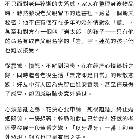
不只面對老伴猝逝的失落感，家人在整理身後物品
時，赫然發現老父親留下的遺書裡，藏著一個驚天
秘密：他不僅有個存在多年的婚外情對象「薰」，
甚至和對方有一個叫「岩太郎」的孩子——只有他
的命名有取自父親名字的「岩」字，連花的孩子們
也難以接受。
從震驚、憤怒、不解到沮喪，花在經歷心情轉折之
餘，同時體會老後生活「無常即是日常」的聚散悲
歡：好友中有人因為失智住進安養院、甚至僅是得
了感冒，卻因感染肺炎意外過世。
心煩意亂之餘，花決心要申請「死後離婚」終止婚
姻關係，一邊想著：乾脆和對自己始終有好感的老
同學發展一段黃昏之戀，「以牙還牙」一番！卻意
外發現，對方也已是有婦之夫。