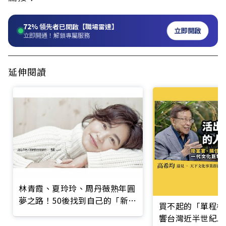
72%
領先者已開啟【職場雷達】
立即開啟
立即開通！解鎖專屬服務
延伸閱讀
林青霞、夏玲玲、周丹薇熟年圓
夢之路！50後找到自己的「新
買不起的「單程機
10年」
響台灣近半世紀思