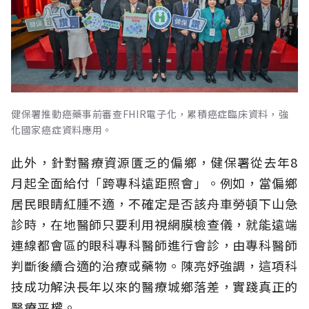
健保署推動癌藥事前審查FHIR電子化，累積癌症臨床資料，強
化國家癌症資料應用。
此外，針對醫療資源匱乏的偏鄉，健保署從去年8
月起全面給付「跨專科遠距照會」。例如，當偏鄉
居民眼睛紅腫不適，不確定是否該舟車勞頓下山急
診時，在地醫師只要利用視網膜檢查儀，就能遠端
連線都會區的眼科專科醫師進行會診，由專科醫師
判斷後續合適的治療或藥物。陳亮妤強調，這項科
技成功解決長年以來的醫療城鄉落差，實踐真正的
醫療平權。