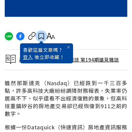
喜歡這篇文章嗎 ?
登入
後立即收藏 !
本文出自 2002 / 8月號雜誌 第194期遠見雜誌
雖然那斯達克（Nasdaq）已經跌到一千三百多
點，許多高科技大廠紛紛調降財務報表，失業率仍
居高不下，似乎還看不出經濟復甦的景象，但高科
技重鎮矽谷的房地產交易卻已經恢復到911之前的
數字。
根據一份Dataquick（快速資訊）房地產資訊服務