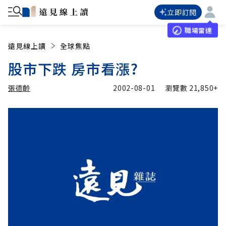
立即訂閱
職場雷達
遠見線上讀
全球焦點
股市下跌 房市看漲?
張德齡
2002-08-01
瀏覽數
21,850+
加入追蹤
張德齡