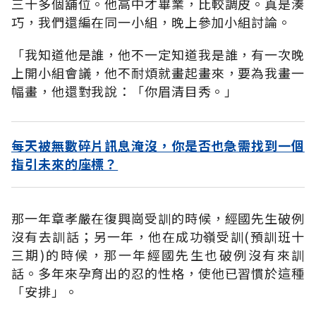
三十多個舖位。他高中才畢業，比較調皮。真是湊
巧，我們還編在同一小組，晚上參加小組討論。
「我知道他是誰，他不一定知道我是誰，有一次晚
上開小組會議，他不耐煩就畫起畫來，要為我畫一
幅畫，他還對我說：「你眉清目秀。」
每天被無數碎片訊息淹沒，你是否也急需找到一個
指引未來的座標？
那一年章孝嚴在復興崗受訓的時候，經國先生破例
沒有去訓話；另一年，他在成功嶺受訓(預訓班十
三期)的時候，那一年經國先生也破例沒有來訓
話。多年來孕育出的忍的性格，使他已習慣於這種
「安排」。