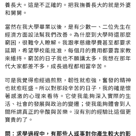
養長大。這是不正確的。把我撫養長大的就是外婆
和舅舅。
當然在我大學畢業以後，是有少數一、二位先生在
經濟方面設法幫我們改善。為什麼到大學時還那麼
窮困，很難令人瞭解。我跟孝慈繳學費甚至都要求
延期，希望學校能批准，每個月的費用都要靠家教
來維持。窮苦的日子我也不願講太多，我想在那年
代大家都差不多，成長過程都相當辛苦。
可是我覺得愈經過煎熬，韌性就愈強，奮發的精神
也就愈旺盛。所以對那段辛苦的日子，我的確是懷
著感激的心理來看待。它使我能夠深入實際的生
活、社會的發展與政治的變遷；使我能夠體會到人
間所謂真正的辛酸與苦樂。沒有別的經驗比這個更
寶貴的了。
問：求學過程中，有那些人或事對你產生較大的影