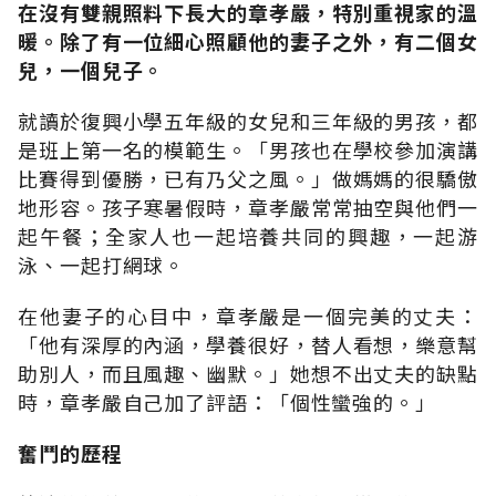
在沒有雙親照料下長大的章孝嚴，特別重視家的溫
暖。除了有一位細心照顧他的妻子之外，有二個女
兒，一個兒子。
就讀於復興小學五年級的女兒和三年級的男孩，都
是班上第一名的模範生。「男孩也在學校參加演講
比賽得到優勝，已有乃父之風。」做媽媽的很驕傲
地形容。孩子寒暑假時，章孝嚴常常抽空與他們一
起午餐；全家人也一起培養共同的興趣，一起游
泳、一起打網球。
在他妻子的心目中，章孝嚴是一個完美的丈夫：
「他有深厚的內涵，學養很好，替人看想，樂意幫
助別人，而且風趣、幽默。」她想不出丈夫的缺點
時，章孝嚴自己加了評語：「個性蠻強的。」
奮鬥的歷程