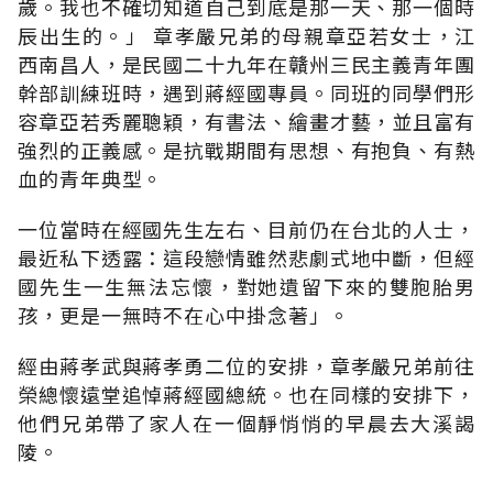
歲。我也不確切知道自己到底是那一天、那一個時
辰出生的。」 章孝嚴兄弟的母親章亞若女士，江
西南昌人，是民國二十九年在贛州三民主義青年團
幹部訓練班時，遇到蔣經國專員。同班的同學們形
容章亞若秀麗聰穎，有書法、繪畫才藝，並且富有
強烈的正義感。是抗戰期間有思想、有抱負、有熱
血的青年典型。
一位當時在經國先生左右、目前仍在台北的人士，
最近私下透露：這段戀情雖然悲劇式地中斷，但經
國先生一生無法忘懷，對她遺留下來的雙胞胎男
孩，更是一無時不在心中掛念著」。
經由蔣孝武與蔣孝勇二位的安排，章孝嚴兄弟前往
榮總懷遠堂追悼蔣經國總統。也在同樣的安排下，
他們兄弟帶了家人在一個靜悄悄的早晨去大溪謁
陵。