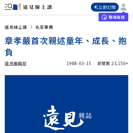
立即訂閱
職場雷達
遠見線上讀
名家專欄
章孝嚴首次親述童年、成長、抱
負
遠見編輯部
1988-03-15
瀏覽數
23,150+
加入追蹤
遠見編輯部