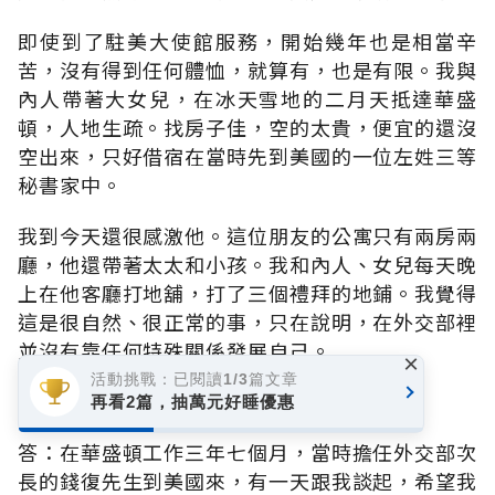
即使到了駐美大使館服務，開始幾年也是相當辛
苦，沒有得到任何體恤，就算有，也是有限。我與
內人帶著大女兒，在冰天雪地的二月天抵達華盛
頓，人地生疏。找房子佳，空的太貴，便宜的還沒
空出來，只好借宿在當時先到美國的一位左姓三等
秘書家中。
我到今天還很感激他。這位朋友的公寓只有兩房兩
廳，他還帶著太太和小孩。我和內人、女兒每天晚
上在他客廳打地舖，打了三個禮拜的地鋪。我覺得
這是很自然、很正常的事，只在說明，在外交部裡
並沒有靠任何特殊關係發展自己。
×
活動挑戰：已閱讀1/3篇文章
問：在什麼樣的機會下回國擔任主管職務？
再看2篇，抽萬元好睡優惠
答：在華盛頓工作三年七個月，當時擔任外交部次
長的錢復先生到美國來，有一天跟我談起，希望我