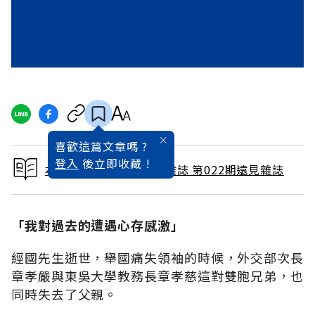
喜歡這篇文章嗎 ?
登入
後立即收藏 !
本文出自 1988 / 4月號雜誌 第022期遠見雜誌
「我對過去的遭遇心存感激」
經國先生逝世，舉國痛失領袖的時候，外交部次長
章孝嚴與東吳大學教務長章孝慈這對雙胞兄弟，也
同時失去了父親。