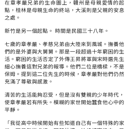
在章孝嚴兄弟的生命圖上，贛州是母親愛情的起
點，桂林是母親生命的終站，大溪則是父親的安息
之處。
新竹是另一個起點。 時間是民國三十八年。
七歲的章孝嚴、孝慈兄弟由大陸來到風城。撫養他
們的是外婆與大舅舅。那是一段超過十年窮困的生
活。窮困的生活否定了外傳王昇將軍與宋時選先生
細心撫養這對兄弟的報導。他們二位是橋樑，不是
保姆。提到這二位先生的時候，章孝嚴對他們仍然
充滿了尊敬與感激。
清苦的生活能夠忍受，但是沒有雙親的少年時代，
使章孝嚴若有所失。模糊的家世開始蠶食他心中的
平靜。
「我從高中時候開始有些知道自己有一個特殊的家