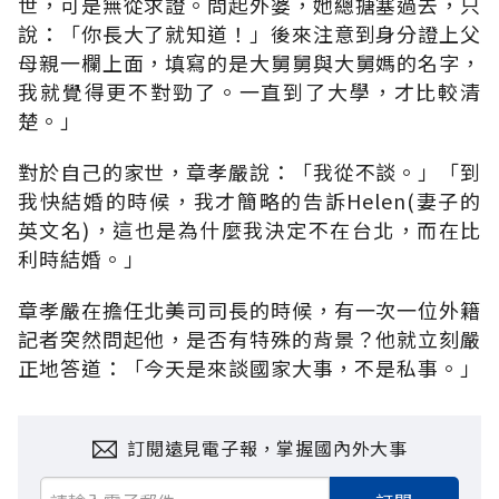
世，可是無從求證。問起外婆，她總搪塞過去，只
說：「你長大了就知道！」後來注意到身分證上父
母親一欄上面，填寫的是大舅舅與大舅媽的名字，
我就覺得更不對勁了。一直到了大學，才比較清
楚。」
對於自己的家世，章孝嚴說：「我從不談。」「到
我快結婚的時候，我才簡略的告訴Helen(妻子的
英文名)，這也是為什麼我決定不在台北，而在比
利時結婚。」
章孝嚴在擔任北美司司長的時候，有一次一位外籍
記者突然問起他，是否有特殊的背景？他就立刻嚴
正地答道：「今天是來談國家大事，不是私事。」
訂閱遠見電子報，掌握國內外大事