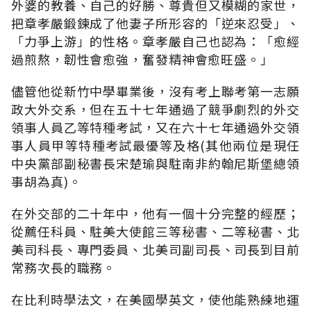
外婆的教養、自己的好勝、尊貴但又模糊的家世，
把章孝嚴鍛鍊成了他妻子所形容的「逆來忍受」、
「力爭上游」的性格。章孝嚴自己也認為：「愈經
過煎熬，韌性會愈強，奮發精神會愈旺盛。」
儘管他從新竹中學畢業後，沒有考上聯考第一志願
政大外交系，但在五十七年通過了競爭劇烈的外交
領事人員乙等特種考試，又在六十七年通過外交領
事人員甲等特種考試最優等及格(其他兩位是現任
中央黨部副秘書長宋楚瑜與駐南非約翰尼斯堡總領
事胡為真)。
在外交部的二十年中，他有一個十分完整的經歷；
從薦任科員、駐美大使館三等秘書、二等秘書、北
美司科長、專門委員、北美司副司長、司長到目前
常務次長的職務。
在比利時學法文，在美國學英文，使他能熟練地運