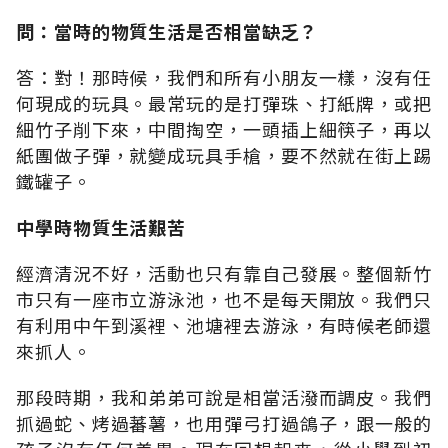
問：當時的物質生活是否相當缺乏？
答：對！那時候，我們和所有小朋友一樣，沒有任
何現成的玩具。最常玩的是打彈珠、打紙牌，或把
細竹子削下來，中間掏空，一頭插上細筷子，再以
紙團做子彈，就變成玩具手槍，要不然就在街上踢
鐵罐子。
中學時物質生活艱苦
經濟清況不好，活動也只有靠自己發展。整個新竹
市只有一座市立游泳池，也不是每天開放。我們只
有利用中午到溪裡、池塘裡去游泳，有時候老師還
來抓人。
那段時期，我和弟弟可說是相當活潑而調皮。我們
抓過蛇、烤過蕃薯，也用彈弓打過鴿子，跟一般的