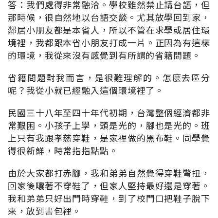
答：我們處得非常融洽。學校雖然禁止講台語，但
那時候，很自然地以台語交談。尤其放學回到家，
鄰居小朋友都是本省人，所以不管在求學或居住環
境裡，我都跟本省小朋友打成一片。正因為有這樣
的環境，我從來沒有感覺到有所謂的省籍問題。
省籍問題對我而言，是很難理解的。怎麼去區分
呢？我從小就已經融入這個環境裡了。
民國三十八年至四十年代初期，台灣整個經濟都非
常艱困。小孩子上學，頭是光的，腳也是光的。班
上只有我跟孝慈穿鞋，是家裡做的黑布鞋。同學覺
得很新鮮，時常指指點點。
由於大家都打赤腳，我和弟弟自然覺得穿鞋彆扭，
回家後嚷著不穿鞋了，但家人堅持最好還是穿著。
我和弟弟只好出門時穿鞋，到了校門口把鞋子脫下
來，放到書包裡。