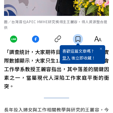
圖／台灣首位APEC HWHE研究獎得主王麗容。得人資源整合提
供
喜歡這篇文章嗎 ?
「調查統計，大家期待目標是要生2.1胎，但實
登入
後立即收藏 !
際數據顯示，大家只生1.2胎！」台灣大學社會
工作學系教授王麗容指出，其中落差的關鍵因
素之一，當屬現代人深陷工作家庭平衡的衝
突。
長年投入婦女與工作相關教學與研究的王麗容，今