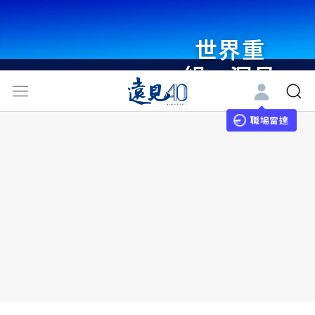
世界重
組・洞見
未來 與
世界領袖
職場雷達
同行