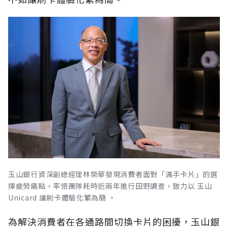
玉山銀行資深副總經理林榮華發現消費者面對「滿手卡片」的選
擇疲勞痛點，率領團隊耗時近兩年進行田野調查，致力以 玉山
Unicard 讓刷卡體驗化繁為簡 。
為解決消費者在各通路間切換卡片的困擾，玉山銀