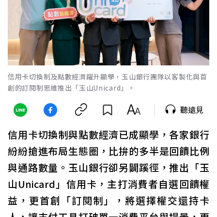
信用卡切換制及點數經濟躍升顯學，玉山銀行團隊以客製化與首
創的訂閱制思維推出「玉山Unicard」。
聽遠見
信用卡切換制與點數經濟已成顯學，各家銀行
紛紛搶進布局生態圈，比拚的多半是回饋比例
與通路數量。玉山銀行卻另闢蹊徑，推出「玉
山Unicard」信用卡，主打消費者自選回饋權
益，更首創「訂閱制」，將選擇權交還持卡
人，讓支付工具打破單一消費平台與場景，更