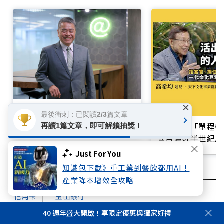
×
迎戰金控 2.0！從數位銀行到 AI
最後衝刺：已閱讀2/3篇文章
原生銀行，玉山走在金融轉型最
買不起的「單程機
再讀1篇文章，即可解鎖抽獎！
前線
響台灣近半世紀思
Just For You
知識包下載》重工業到餐飲都用AI！
產業降本增效全攻略
信用卡
玉山銀行
40 週年盛大開啟！享限定優惠與獨家好禮
你可能感興趣