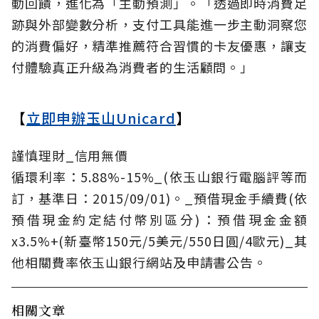
動回饋，進化為「主動預測」。「透過即時消費足
跡與外部變數分析，支付工具能進一步主動洞察您
的消費偏好，精準推薦符合習慣的卡友優惠，讓支
付體驗真正升級為消費者的生活顧問。」
【
立即申辦玉山Unicard
】
謹慎理財_信用無價
循環利率：5.88%-15%_(依玉山銀行電腦評等而
訂，基準日：2015/09/01)。_預借現金手續費(依
預借現金約定結付幣別區分)：預借現金金額
x3.5%+(新臺幣150元/5美元/550日圓/4歐元)_其
他相關費率依玉山銀行網站及申請書公告。
相關文章